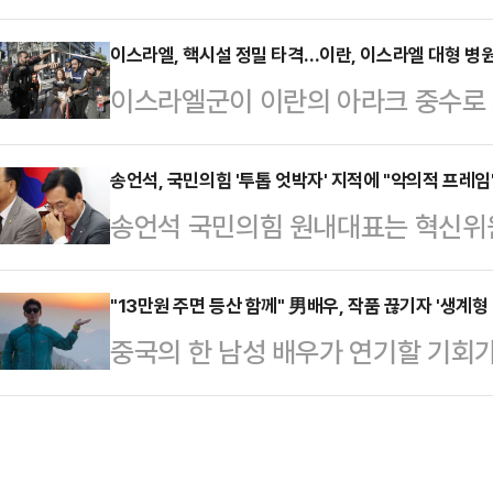
러싸고 또 다른 의혹이 제기됐다. 정
강남역에서 당원 가입 독려 행사를 연
없이 이어간 김 후보자가 어떻게 1
이스라엘, 핵시설 정밀 타격…이란, 이스라엘 대형 병
결정되지 않았다.표면상으로는 청년층
이스라엘군이 이란의 아라크 중수로 
받았는지 납득할 수 없다”고 주장했
에서는 한 전 대표의 본격적인 지지
엘 남부 대형 병원을 겨냥해 미사일
행된 데일리안TV의 정치 시사 프로그
진 의…
엘군은 19일(현지시간) 소셜미디어(
송언석, 국민의힘 '투톱 엇박자' 지적에 "악의적 프레임
자가 2009년 9월부터 2010년 7
송언석 국민의힘 원내대표는 혁신위
중수로 시설에 대한 정밀 타격을 성
을 이수했다고 한다”며 “하지만 그 
원장이 이견을 보이는 상황과 관련해
해는 없었다"고 밝혔다. 아라크 중
출마했고, 지방…
석 원내대표는 19일 오전 서울 여
"13만원 주면 등산 함께" 男배우, 작품 끊기자 '생계형
250km 떨어져 있다. 중수로에선 
중국의 한 남성 배우가 연기할 기회가
뒤 기자들과 만나 자신과 김용태 비
산물로 핵무기 재료로 사용될 수 있
계형 아르바이트에 나서 화제다.16
보이고 있다는 지적이 있다는 질문에
은 아라크와 혼다브에 거…
중국의 배우 사원정(스위엔팅)이 타
와 관련해 "더 이상 얘기를 안 하는 
있다고 보도했다.사원정은 자신과 함
혁신의 기본 취지나 방향은 공감한다