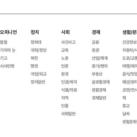
오피니언
정치
사회
경제
생활/문
칼럼
청와대
사건사고
금융
건강정보
기자의 눈
국회/정당
교육
증권
자동차/
기고
북한
노동
산업/재계
도로/교
시사만평
행정
언론
중기/벤처
여행/레
국방/외교
환경
부동산
음식/맛
정치일반
인권/복지
글로벌경제
패션/뷰
식품/의료
생활경제
공연/전
지역
경제일반
책
인물
종교
사회일반
날씨
생활문화