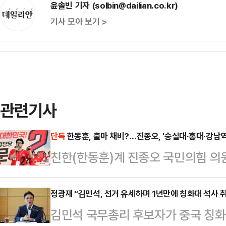
윤솔빈 기자 (solbin@dailian.co.kr)
기사 모아 보기 >
관련기사
단독
한동훈, 출마 채비?…진종오, '숭실대·홍대·강남
친한(한동훈)계 진종오 국민의힘 의
대·홍대·강남역을 찾아 청년 당원 모
을 위한 물밑 움직임이 속도를 내는 
정광재 “김민석, 선거 유세하며 1년만에 칭화대 석사 
김민석 국무총리 후보자가 중국 칭
결과, 진종오 의원은 청년당원들과 함께