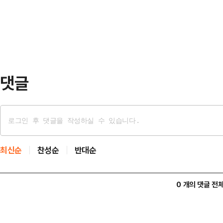
시간에는 699위안(한화 약 13만원),
필요한 방안과 절차에 …
고 동반 산행을 하는 것으로 전해졌다
주거나 무료 생수와 과일을 제공하기
풀어주겠다며 …
댓글
최신순
찬성순
반대순
0 개의 댓글 전