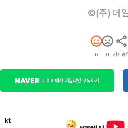
©(주) 데
기사 공
0
0
네이버에서 데일리안 구독하기