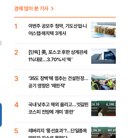
경제 많이 본 기사
1
이번주 공모주 청약, 기도산업·니
어스랩·해치텍 3개사
지
2
[단독] 美, 포스코 후판 상계관세
1%대로…3.70%서 '뚝'
3
‘35도 장벽’에 멈추는 건설현장…
공기 영향은 ‘제한적’
4
국내 낮추고 해외 올리고…엇갈린
코스피 전망에 개미 '혼란'
5
레버리지 '풍선효과'?…단일종목