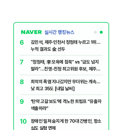
실시간 랭킹뉴스
6
전한 40세
김민석, 제주·인천서 정청래 누르고 1위…
천 2000
누적 결과도 金 선두
7
살인사건, 미
"정청래, 李 모욕에 침묵" vs "금도 넘지
실체는?
말라"…친명-친청 최고위원 후보, 제주서
격돌
8
최악의 폭염 지나갔지만 무더위는 계속…
1등 당첨지역
낮 최고 35도 [내일 날씨]
9
" 1등 5억
‘탄약 고갈 보도’에 격노한 트럼프 “유출자
색출하라”
10
 회장 수사…
장애인 밀쳐 숨지게 한 70대 간병인, 항소
심도 실형 면해