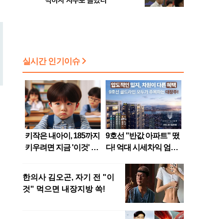
막히자 지수로 몰렸다