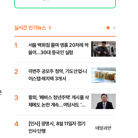
실시간 인기뉴스
1
6
서울 백화점 돌며 명품 20차례 싹
"정
쓸이…30대 중국인 실형
도 
원 
2
7
이번주 공모주 청약, 기도산업·니
李,
어스랩·해치텍 3개사
국민
李 
분
3
8
황희, '폐버스 청년주택' 게시물 삭
[단
제에도 논란 계속…여당서도 '내
1%
로남불' 비판
4
9
[인사] 광명시, 8월 11일자 정기
[속
인사 단행
선거