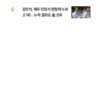
리
5
10
김민석, 제주·인천서 정청래 누르
헤그
고 1위…누적 결과도 金 선두
60
구