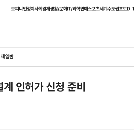
오피니언
정치
사회
경제
생활/문화
IT/과학
연예
스포츠
세계
수도권
포토
D-
경제일반
설계 인허가 신청 준비