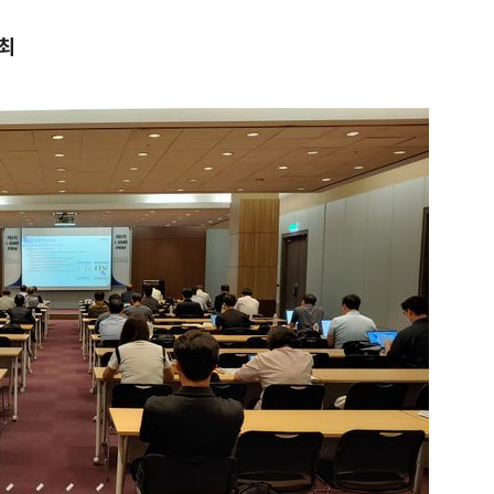
최
1
“다시 시청으로” 김선태에게 
충주시장의 재치 있는 제안…추
개
2
"숙련된 모습" 통영 60대女 
제로 갈 가능성 있나…범인의 
3
1236회 로또 1등 당첨번호
'12·18·21·29·34·38'번…
어디?
4
"출근길에 우연히 복권 샀는데…
원 당첨자 사연은?
5
경찰, 드라마 '김부장' 제작사
자본시장법 위반 의혹