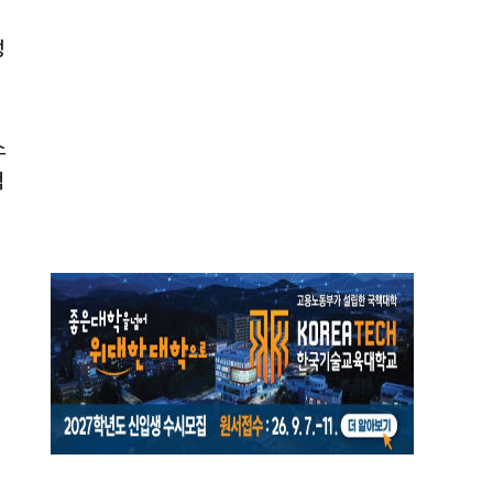
성
소
적