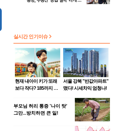
통령, 부동산 '공급 절벽' 타개 총
력전, 국민의힘, '청년 지지' 사수
위해 李 견제 사활 등