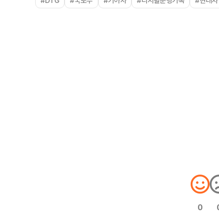
#DTG
#국토부
#기아차
#디지털운행기록
#현대차
0