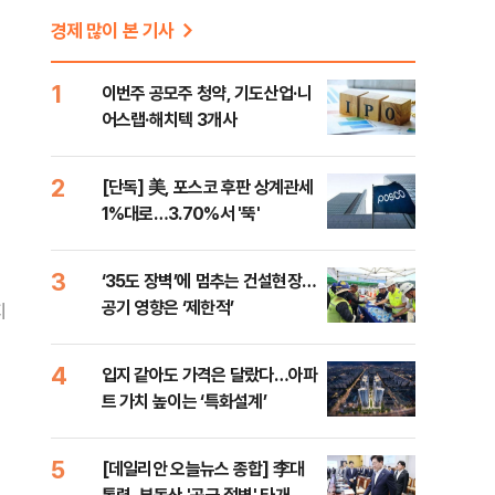
경제 많이 본 기사
1
이번주 공모주 청약, 기도산업·니
어스랩·해치텍 3개사
2
[단독] 美, 포스코 후판 상계관세
1%대로…3.70%서 '뚝'
3
‘35도 장벽’에 멈추는 건설현장…
공기 영향은 ‘제한적’
지
4
입지 같아도 가격은 달랐다…아파
트 가치 높이는 ‘특화설계’
5
[데일리안 오늘뉴스 종합] 李대