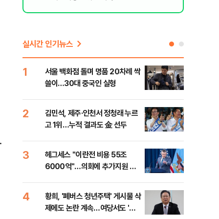
실시간 인기뉴스
1
6
서울 백화점 돌며 명품 20차례 싹
이번
쓸이…30대 중국인 실형
어스
2
7
김민석, 제주·인천서 정청래 누르
李,
고 1위…누적 결과도 金 선두
국민
李 
·
3
8
헤그세스 "이란전 비용 55조
[단
6000억"…의회에 추가지원 촉
1%
구
4
9
황희, '폐버스 청년주택' 게시물 삭
"정
제에도 논란 계속…여당서도 '내
도 