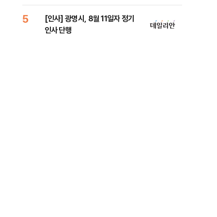
로남불' 비판
원 
5
10
[인사] 광명시, 8월 11일자 정기
[속
인사 단행
선거
리