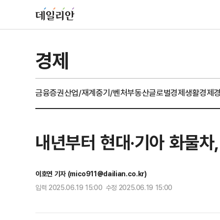
경제
금융
증권
산업/재계
중기/벤처
부동산
글로벌경제
생활경제
내년부터 현대·기아 화물차,
이호연 기자 (mico911@dailian.co.kr)
입력 2025.06.19 15:00 수정 2025.06.19 15:00