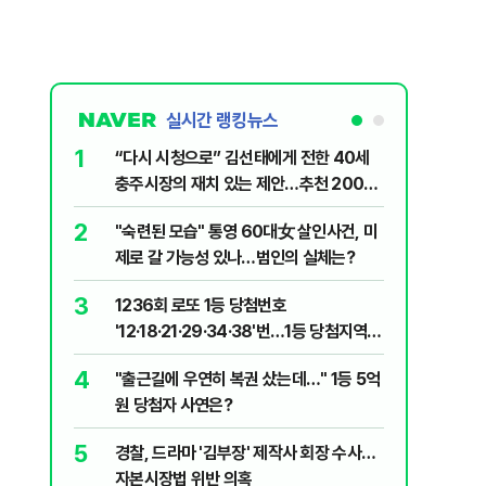
실시간 랭킹뉴스
1
6
“다시 시청으로” 김선태에게 전한 40세
김민석, 
충주시장의 재치 있는 제안…추천 2000
누적 결과
개
2
7
"숙련된 모습" 통영 60대女 살인사건, 미
"정청래,
제로 갈 가능성 있나…범인의 실체는?
말라"…친
격돌
3
8
1236회 로또 1등 당첨번호
최악의 
'12·18·21·29·34·38'번…1등 당첨지역
낮 최고 
어디?
4
9
"출근길에 우연히 복권 샀는데…" 1등 5억
‘탄약 고
원 당첨자 사연은?
색출하라
5
10
경찰, 드라마 '김부장' 제작사 회장 수사…
장애인 밀
자본시장법 위반 의혹
심도 실형