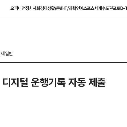
오피니언
정치
사회
경제
생활/문화
IT/과학
연예
스포츠
세계
수도권
포토
D-
경제일반
 디지털 운행기록 자동 제출