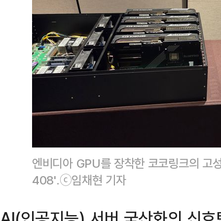
엔비디아 GPU를 장착한 코코링크의 고성능 
408'.ⓒ임채현 기자
AI(인공지능) 서버 국산화의 신호