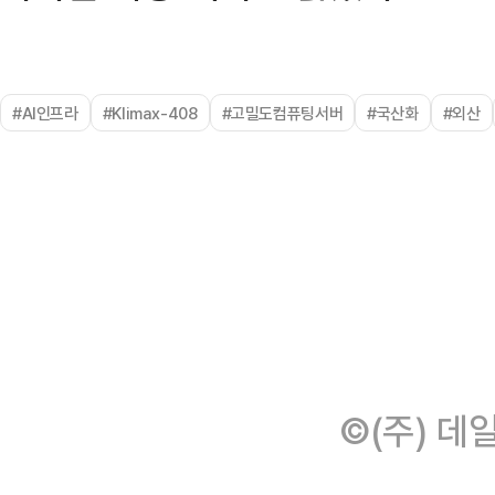
#AI인프라
#Klimax-408
#고밀도컴퓨팅서버
#국산화
#외산
©(주) 데