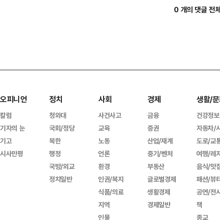
0 개의 댓글 전
오피니언
정치
사회
경제
생활/문
칼럼
청와대
사건사고
금융
건강정보
기자의 눈
국회/정당
교육
증권
자동차/
기고
북한
노동
산업/재계
도로/교
시사만평
행정
언론
중기/벤처
여행/레
국방/외교
환경
부동산
음식/맛
정치일반
인권/복지
글로벌경제
패션/뷰
식품/의료
생활경제
공연/전
지역
경제일반
책
인물
종교