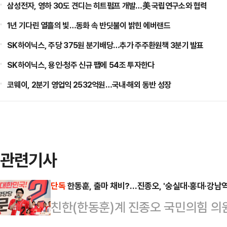
삼성전자, 영하 30도 견디는 히트펌프 개발…美 국립연구소와 협력
1년 기다린 열흘의 빛…동화 속 반딧불이 밝힌 에버랜드
SK하이닉스, 주당 375원 분기배당…추가 주주환원책 3분기 발표
SK하이닉스, 용인·청주 신규 팹에 54조 투자한다
코웨이, 2분기 영업익 2532억원…국내·해외 동반 성장
관련기사
단독
한동훈, 출마 채비?…진종오, '숭실대·홍대·강남
친한(한동훈)계 진종오 국민의힘 의
대·홍대·강남역을 찾아 청년 당원 모