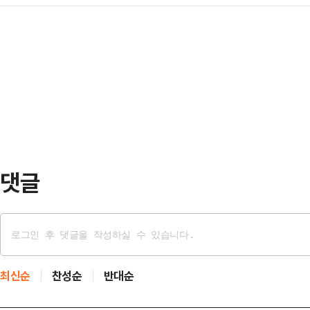
대변인이 “김 후보자가 머털도사, 
33년간 유지해 온 D램 점유율 1위
풀어주겠다며 …
온다”고 비판했다.정광재 대변인은 
니다. 고대역폭메모리(HBM)를 중
차용한 점을 지적하며, 정치자금을 
닉스가 삼성전자를 앞지른 것입니다.
혹을 제기했다.최근 생방송으로 진행
잃은 만큼 재차 1위 자…
‘나라가TV’에 출연한 정광재 대변인은
을 빌렸고, 그 가운데 9명에게는 같
만에 9명을 …
댓글
최신순
찬성순
반대순