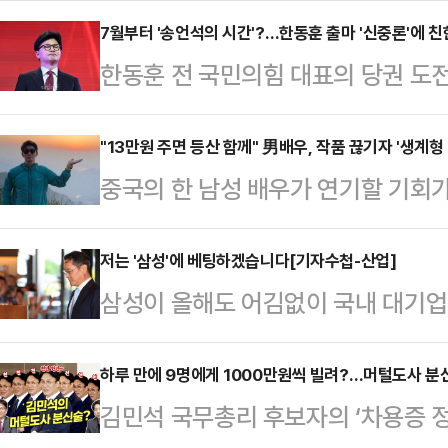
을 위한 물밑 움직임이 속도를 내는 
7월부터 '송언석의 시간'?…한동훈 출마 '신중론'에 
한동훈 전 국민의힘 대표의 당권 도
결과, 진종오 의원은 청년당원들과 함께
가운데, 한 전 대표의 전당대회 출마
강남역에서 당원 가입 독려 행사를 연
선거가 이재명 대통령 임기 초에 진
"13만원 주면 등산 함께" 男배우, 작품 끊기자 '생계형
결정되지 않았다.표면상으로는 청년층
중국의 한 남성 배우가 연기할 기회가
데다, 당 대표가 돼도 송언석 국민
에서는 한 전 대표의 본격적인 지지
계형 아르바이트에 나서 화제다.16
계)와의 합을 맞추기 어렵다는 지적이
진 의…
중국의 배우 사원정(스위엔팅)이 타
저는 '삼성'에 베팅하겠습니다[기자수첩-산업]
재 상황을 '일장일단'(一長一短·장
삼성이 올해도 어김없이 국내 대기업
있다고 보도했다.사원정은 자신과 함
뜻)으로 보고 출마를 독려하는 분위
위원회가 매년 순위를 매기는 공시
시간에는 699위안(한화 약 13만원),
정성국 국민의힘 의원은 지…
24년 연속 1위 자리를 내주지 않
하루 만에 9명에게 1000만원씩 빌려?…머털도사 분
고 동반 산행을 하는 것으로 전해졌다
김민석 국무총리 후보자의 ‘차용증 
는 '삼성의 위기감'이 한편으론 낯
주거나 무료 생수와 과일을 제공하기