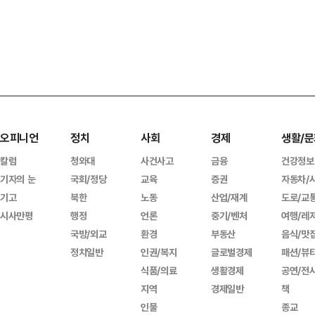
오피니언
정치
사회
경제
생활/문
칼럼
청와대
사건사고
금융
건강정보
기자의 눈
국회/정당
교육
증권
자동차/
기고
북한
노동
산업/재계
도로/교
시사만평
행정
언론
중기/벤처
여행/레
국방/외교
환경
부동산
음식/맛
정치일반
인권/복지
글로벌경제
패션/뷰
식품/의료
생활경제
공연/전
지역
경제일반
책
인물
종교