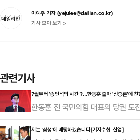
이예주 기자 (yejulee@dailian.co.kr)
기사 모아 보기 >
관련기사
7월부터 '송언석의 시간'?…한동훈 출마 '신중론'에 
한동훈 전 국민의힘 대표의 당권 도
가운데, 한 전 대표의 전당대회 출마
선거가 이재명 대통령 임기 초에 진
저는 '삼성'에 베팅하겠습니다[기자수첩-산업]