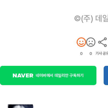
©(주) 데
기사 공
0
0
네이버에서 데일리안 구독하기