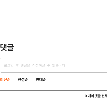
있다고 보도했다.사원정은 자신과 함
에서는 한 전 대표의 본격적인 지지
시간에는 699위안(한화 약 13만원),
진 의…
고 동반 산행을 하는 것으로 전해졌다
주거나 무료 생수와 과일을 제공하기
풀어주겠다며 …
댓글
최신순
찬성순
반대순
0 개의 댓글 전