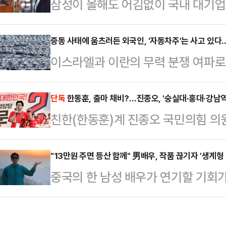
삼성이 올해도 어김없이 국내 대기업
데다, 당 대표가 돼도 송언석 국민
위원회가 매년 순위를 매기는 공시
계)와의 합을 맞추기 어렵다는 지적이
24년 연속 1위 자리를 내주지 않
중동 사태에 움츠러든 외국인, '자동차주'는 사고 있다
재 상황을 '일장일단'(一長一短·장
이스라엘과 이란의 무력 분쟁 여파로
는 '삼성의 위기감'이 한편으론 낯
뜻)으로 보고 출마를 독려하는 분위
운데 자동차 관련 종목들은 꾸준히 
33년간 유지해 온 D램 점유율 1위
정성국 국민의힘 의원은 지…
발 관세 리스크가 정점을 지나고 있
단독
한동훈, 출마 채비?…진종오, '숭실대·홍대·강남
니다. 고대역폭메모리(HBM)를 중
친한(한동훈)계 진종오 국민의힘 의
높은 배당률 등이 영향을 미치고 있
닉스가 삼성전자를 앞지른 것입니다.
대·홍대·강남역을 찾아 청년 당원 모
면, 외국인 투자자는 중동 사태가 불
잃은 만큼 재차 1위 자…
을 위한 물밑 움직임이 속도를 내는 
"13만원 주면 등산 함께" 男배우, 작품 끊기자 '생계형
매도 우위를 보였다. 다만 같은 기간
중국의 한 남성 배우가 연기할 기회가
결과, 진종오 의원은 청년당원들과 함께
고 현대모비스 주가는 5.27% 올랐
계형 아르바이트에 나서 화제다.16
강남역에서 당원 가입 독려 행사를 연
와 현대차(671…
중국의 배우 사원정(스위엔팅)이 타
결정되지 않았다.표면상으로는 청년층