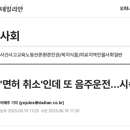
오피
사회
사건사고
교육
노동
언론
환경
인권/복지
식품/의료
지역
인물
사회일반
'면허 취소'인데 또 음주운전…시속
이예주 기자 (yejulee@dailian.co.kr)
입력 2025.06.19 11:29 수정 2025.06.19 11:30