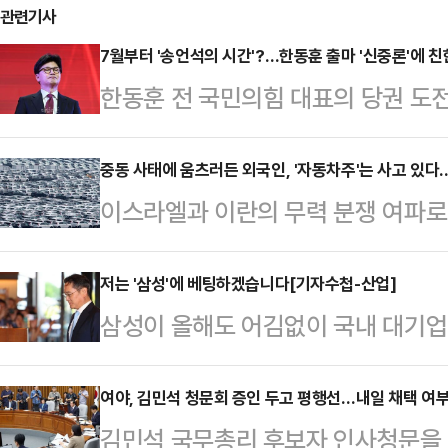
관련기사
7월부터 '송언석의 시간'?…한동훈 출마 '신중론'에 
한동훈 전 국민의힘 대표의 당권 도
가운데, 한 전 대표의 전당대회 출마
선거가 이재명 대통령 임기 초에 진
중동 사태에 움츠러든 외국인, '자동차주'는 사고 있다
이스라엘과 이란의 무력 분쟁 여파로
데다, 당 대표가 돼도 송언석 국민
운데 자동차 관련 종목들은 꾸준히 
계)와의 합을 맞추기 어렵다는 지적이
발 관세 리스크가 정점을 지나고 있
저는 '삼성'에 베팅하겠습니다[기자수첩-산업]
재 상황을 '일장일단'(一長一短·장
삼성이 올해도 어김없이 국내 대기업
높은 배당률 등이 영향을 미치고 있
뜻)으로 보고 출마를 독려하는 분위
위원회가 매년 순위를 매기는 공시
면, 외국인 투자자는 중동 사태가 불
정성국 국민의힘 의원은 지…
24년 연속 1위 자리를 내주지 않
여야, 김민석 청문회 증인 두고 평행선…내일 채택 여부 
매도 우위를 보였다. 다만 같은 기간
김민석 국무총리 후보자 인사청문을
는 '삼성의 위기감'이 한편으론 낯
고 현대모비스 주가는 5.27% 올랐