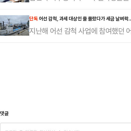
의가 파행됐다. 증인·참고인 채택에
33년간 유지해 온 D램 점유율 1위
와 현대차(671…
다. 더불어민주당은 전 배우자를 인
단독
어선 감척, 과세 대상인 줄 몰랐다가 세금 날벼
니다. 고대역폭메모리(HBM)를 중
지난해 어선 감척 사업에 참여했던 
내기라고 비판했고, 국민의힘은 직전
닉스가 삼성전자를 앞지른 것입니다.
에 이르는 세금 폭탄을 맞을 위기다.
스트에 포함한 건 물타기용이라고 
잃은 만큼 재차 1위 자…
보상금(폐업 지원금)에 대해 국세청이
개최 5일 전까지 증인·참고인에게 
작한 어선 감척 사업은 2009년까지
는 김 후보자 인사청문회 첫날인 24
금은 비과세 대상이었다. 2009년 
성이 높다. 여야 대치가 지…
는 과세 대상이 됐다. 기타소득으로
감척 보상금도 포함해야 한다.특별법
감척 어선…
댓글