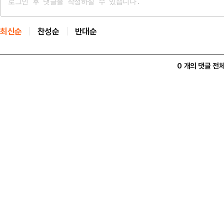
최신순
찬성순
반대순
0 개의 댓글 전