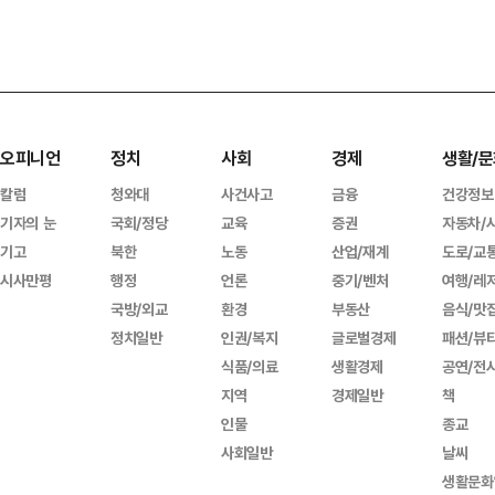
오피니언
정치
사회
경제
생활/문
칼럼
청와대
사건사고
금융
건강정보
기자의 눈
국회/정당
교육
증권
자동차/
기고
북한
노동
산업/재계
도로/교
시사만평
행정
언론
중기/벤처
여행/레
국방/외교
환경
부동산
음식/맛
정치일반
인권/복지
글로벌경제
패션/뷰
식품/의료
생활경제
공연/전
지역
경제일반
책
인물
종교
사회일반
날씨
생활문화