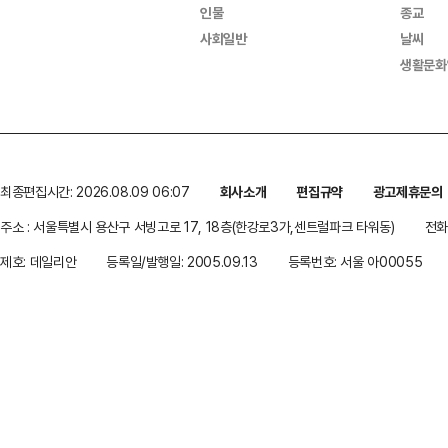
인물
종교
사회일반
날씨
생활문화
최종편집시간: 2026.08.09 06:07
회사소개
편집규약
광고제휴문의
주소 : 서울특별시 용산구 서빙고로 17, 18층(한강로3가,센트럴파크 타워동)
전화 
제호: 데일리안
등록일/발행일: 2005.09.13
등록번호: 서울 아00055