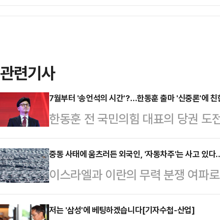
관련기사
7월부터 '송언석의 시간'?…한동훈 출마 '신중론'에 
한동훈 전 국민의힘 대표의 당권 도
가운데, 한 전 대표의 전당대회 출마
선거가 이재명 대통령 임기 초에 진
중동 사태에 움츠러든 외국인, '자동차주'는 사고 있다
이스라엘과 이란의 무력 분쟁 여파로
데다, 당 대표가 돼도 송언석 국민
운데 자동차 관련 종목들은 꾸준히 
계)와의 합을 맞추기 어렵다는 지적이
발 관세 리스크가 정점을 지나고 있
저는 '삼성'에 베팅하겠습니다[기자수첩-산업]
재 상황을 '일장일단'(一長一短·장