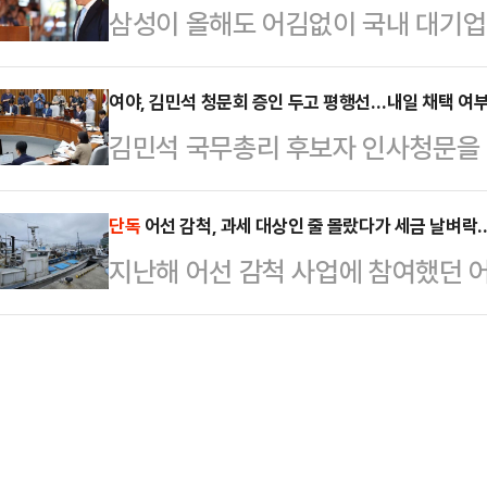
삼성이 올해도 어김없이 국내 대기업
높은 배당률 등이 영향을 미치고 있
뜻)으로 보고 출마를 독려하는 분위
위원회가 매년 순위를 매기는 공시
면, 외국인 투자자는 중동 사태가 불
정성국 국민의힘 의원은 지…
24년 연속 1위 자리를 내주지 않
여야, 김민석 청문회 증인 두고 평행선…내일 채택 여부 
매도 우위를 보였다. 다만 같은 기간
김민석 국무총리 후보자 인사청문을
는 '삼성의 위기감'이 한편으론 낯
고 현대모비스 주가는 5.27% 올랐
의가 파행됐다. 증인·참고인 채택에
33년간 유지해 온 D램 점유율 1위
와 현대차(671…
다. 더불어민주당은 전 배우자를 인
단독
어선 감척, 과세 대상인 줄 몰랐다가 세금 날벼
니다. 고대역폭메모리(HBM)를 중
지난해 어선 감척 사업에 참여했던 
내기라고 비판했고, 국민의힘은 직전
닉스가 삼성전자를 앞지른 것입니다.
에 이르는 세금 폭탄을 맞을 위기다.
스트에 포함한 건 물타기용이라고 
잃은 만큼 재차 1위 자…
보상금(폐업 지원금)에 대해 국세청이
개최 5일 전까지 증인·참고인에게 
작한 어선 감척 사업은 2009년까지
는 김 후보자 인사청문회 첫날인 24
금은 비과세 대상이었다. 2009년 
성이 높다. 여야 대치가 지…
는 과세 대상이 됐다. 기타소득으로