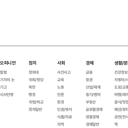
오피니언
정치
사회
경제
생활/문
칼럼
청와대
사건사고
금융
건강정보
기자의 눈
국회/정당
교육
증권
자동차/
기고
북한
노동
산업/재계
도로/교
시사만평
행정
언론
중기/벤처
여행/레
국방/외교
환경
부동산
음식/맛
정치일반
인권/복지
글로벌경제
패션/뷰
식품/의료
생활경제
공연/전
지역
경제일반
책