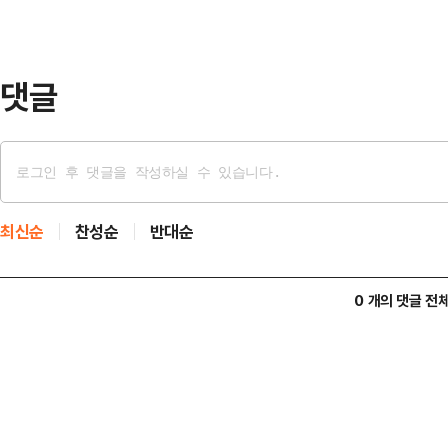
감척 보상금도 포함해야 한다.특별법
감척 어선…
댓글
최신순
찬성순
반대순
0 개의 댓글 전