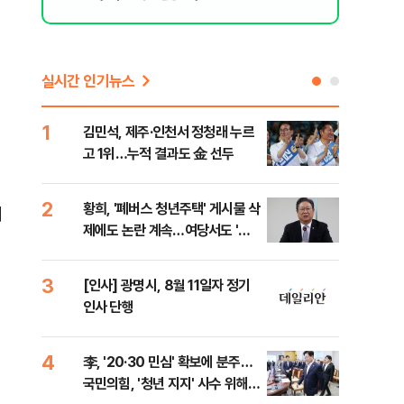
실시간 인기뉴스
1
6
김민석, 제주·인천서 정청래 누르
폐기
고 1위…누적 결과도 金 선두
60
2
7
황희, '폐버스 청년주택' 게시물 삭
"정
미
제에도 논란 계속…여당서도 '내
도 
로남불' 비판
원 
3
8
[인사] 광명시, 8월 11일자 정기
보험
인사 단행
른 
4
9
李, '20·30 민심' 확보에 분주…
고수
국민의힘, '청년 지지' 사수 위해
27