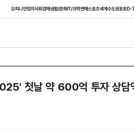
오피니언
정치
사회
경제
생활/문화
IT/과학
연예
스포츠
세계
수도권
포토
D-
025' 첫날 약 600억 투자 상담