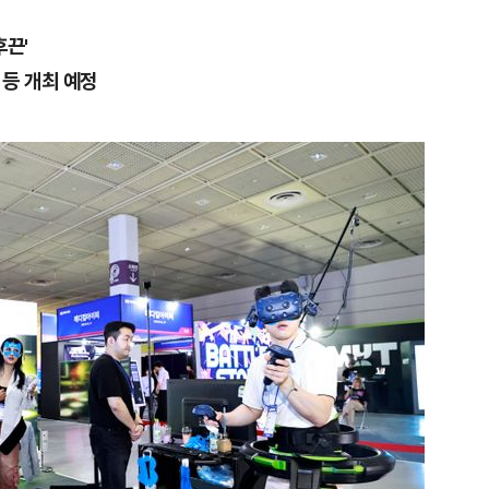
후끈'
' 등 개최 예정