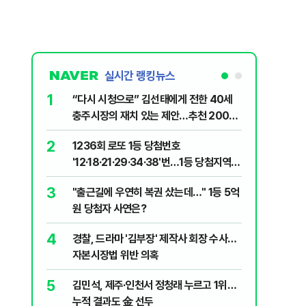
실시간 랭킹뉴스
1
6
“다시 시청으로” 김선태에게 전한 40세
"정청래,
충주시장의 재치 있는 제안…추천 2000
말라"…친
개
격돌
2
7
1236회 로또 1등 당첨번호
장애인 밀
'12·18·21·29·34·38'번…1등 당첨지역
심도 실형
어디?
3
8
"출근길에 우연히 복권 샀는데…" 1등 5억
"우리가 
원 당첨자 사연은?
다" 허지
4
9
경찰, 드라마 '김부장' 제작사 회장 수사…
정청래 "
자본시장법 위반 의혹
길 "이제
민주당"
5
10
김민석, 제주·인천서 정청래 누르고 1위…
최악의 
누적 결과도 金 선두
낮 최고 