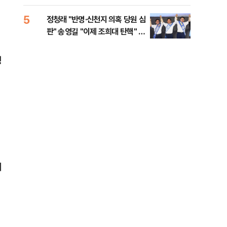
李 견제 사활
5
10
정청래 "반명·신천지 의혹 당원 심
[속
판" 송영길 "이제 조희대 탄핵" 김
선거
민석 "대체불가 민주당"
리
뱅
체