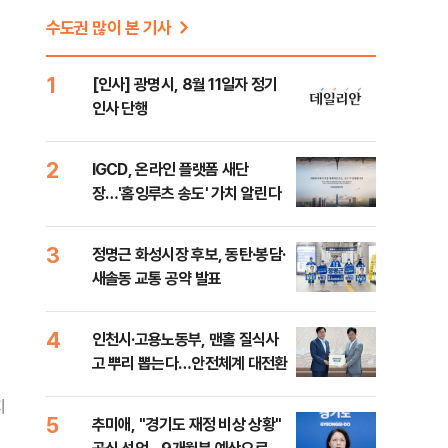
수도권 많이 본 기사
1
[인사] 광명시, 8월 11일자 정기
인사 단행
2
IGCD, 온라인 플랫폼 새단
장…'홈잉루츠 송도' 가치 알린다
3
정명근 화성시장 후보, 동탄·봉담·
새솔동 교통 공약 발표
4
인천시·고용노동부, 맨홀 질식사
고 뿌리 뽑는다…안전체계 대전환
지
5
추미애, "경기도 재정 비상 상황"