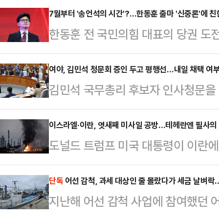
발 관세 리스크가 정점을 지나고 있
7월부터 '송언석의 시간'?…한동훈 출마 '신중론'에 
한동훈 전 국민의힘 대표의 당권 도
높은 배당률 등이 영향을 미치고 있
가운데, 한 전 대표의 전당대회 출마
면, 외국인 투자자는 중동 사태가 불
선거가 이재명 대통령 임기 초에 진
여야, 김민석 청문회 증인 두고 평행선…내일 채택 여부 
매도 우위를 보였다. 다만 같은 기간
김민석 국무총리 후보자 인사청문을
데다, 당 대표가 돼도 송언석 국민
고 현대모비스 주가는 5.27% 올랐
의가 파행됐다. 증인·참고인 채택에
계)와의 합을 맞추기 어렵다는 지적이
와 현대차(671…
다. 더불어민주당은 전 배우자를 인
이스라엘·이란, 엿새째 미사일 공방…테헤란엔 필사의
재 상황을 '일장일단'(一長一短·장
도널드 트럼프 미국 대통령이 이란에
내기라고 비판했고, 국민의힘은 직전
뜻)으로 보고 출마를 독려하는 분위
17일(현지시간) 이란 수도 테헤란 
스트에 포함한 건 물타기용이라고 
정성국 국민의힘 의원은 지…
라엘은 테헤란을 포함한 주요 핵시설
단독
어선 감척, 과세 대상인 줄 몰랐다가 세금 날벼
개최 5일 전까지 증인·참고인에게 
지난해 어선 감척 사업에 참여했던 
고 이란도 이에 맞서 극초음속 미사일 
는 김 후보자 인사청문회 첫날인 24