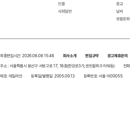
인물
종교
사회일반
날씨
생활문화
최종편집시간: 2026.08.08 15:48
회사소개
편집규약
광고제휴문의
주소 : 서울특별시 용산구 서빙고로 17, 18층(한강로3가,센트럴파크 타워동)
전화 
제호: 데일리안
등록일/발행일: 2005.09.13
등록번호: 서울 아00055