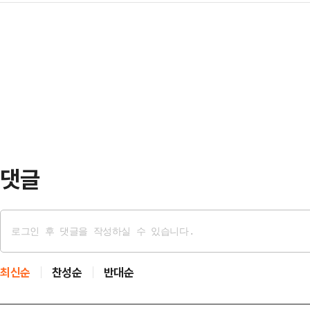
에 이르는 세금 폭탄을 맞을 위기다.
세 수위를 낮추지 않는 바람에 전면전
성이 높다. 여야 대치가 지…
보상금(폐업 지원금)에 대해 국세청이
통신 등에 따르면 이날 새벽 테헤란 
작한 어선 감척 사업은 2009년까지
5시쯤에는 도시 전체를 뒤흔드는 거
금은 비과세 대상이었다. 2009년 
테헤란 메라바…
는 과세 대상이 됐다. 기타소득으로
감척 보상금도 포함해야 한다.특별법
감척 어선…
댓글
최신순
찬성순
반대순