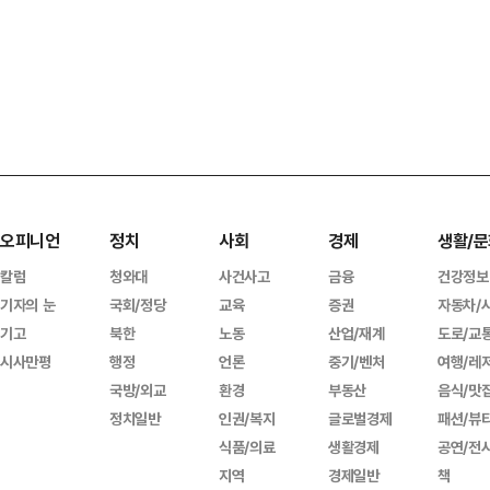
오피니언
정치
사회
경제
생활/문
칼럼
청와대
사건사고
금융
건강정보
기자의 눈
국회/정당
교육
증권
자동차/
기고
북한
노동
산업/재계
도로/교
시사만평
행정
언론
중기/벤처
여행/레
국방/외교
환경
부동산
음식/맛
정치일반
인권/복지
글로벌경제
패션/뷰
식품/의료
생활경제
공연/전
지역
경제일반
책