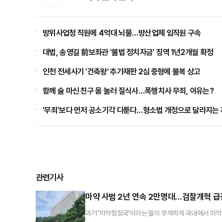
방위사업청 직원에 4억대 뇌물…방산업체 임직원 구속
대법, 송영길 前보좌관 '불법 정치자금' 징역 1년2개월 확정
인천 전세사기 '건축왕' 추가재판 2심 중형에 불복 상고
함께 술 마신 친구 몸 눌러 질식사…폭행치사 무죄, 이유는?
'무죄'보다 먼저 공소기각 다툰다…형소법 개정으로 달라지는 
관련기사
마약 사범 2년 연속 2만명대…검찰개혁 급
과거 '마약청정국'이라는 말이 무색하게 국내에서 마약 