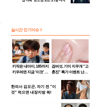
납 의혹' 항소심 오는 21일 시작
에
도
연
일
으
상
이
조