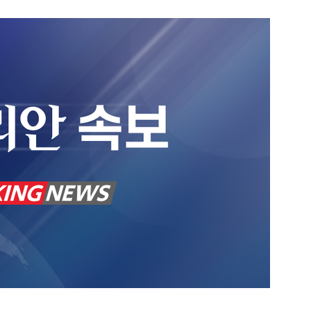
1
[속보] 종합특검, 대검 정보통
색…심우정 '내란 가담' 관련
2
李대통령, 20대 지지율 하락
나…"청년 보편적 지원 문턱 
3
삼전닉스 올인은 금물…“반도
분산 필요”
4
기껏 생수 보냈더니 "화장실 물
다"...日 누리꾼 발언 ‘역풍’
5
SK하이닉스 하한가라고?…프
초가 논란 재점화