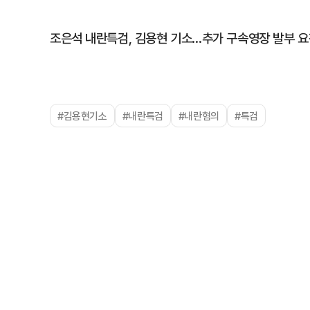
조은석 내란특검, 김용현 기소…추가 구속영장 발부 요
#김용현기소
#내란특검
#내란혐의
#특검