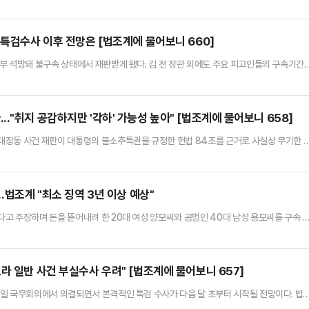
통돼 확장성이 빨라지며 단속과 검거 난이도는 갈수록 높아지는 추세다.이 가운데 검찰의
전담하는 공소청으로 바꾸는 내용을 골자로 한 검찰개혁이 추진되고 있어 마약 수사 공백
검찰을 대신할 수사 기관이 마약 등 특정범죄에 대한 전문적인 수사력…
…특검수사 이후 전망은 [법조계에 물어보니 660]
부 석방돼 불구속 상태에서 재판받게 됐다. 김 전 장관 외에도 주요 피고인들의 구속기간
 수밖에 없는 사건인 만큼 석방은 예정되어 있었다며 만기가 임박한 피고인들에 대해 어쩔
다. 전문가들은 다만, 특검 수사가 진행되고 있으므로 별건 구속될 가능성이 존재한다면서
작지 않다고 내다봤다.16일 법조계에 따르면 서울중앙지법 형사합의2…
."취지 공감하지만 '각하' 가능성 높아" [법조계에 물어보니 658]
대장동 사건 재판이 대통령의 불소추특권을 규정한 헌법 84조를 근거로 사실상 무기한 
 타당한 취지의 헌법소원이지만 실제 인용 가능성은 작게 보는 것이 법조계 중론이다.11
 4건의 헌법소원이 제기됐다. 모두 재판과는 직접적인 관련이 없는 일반인들이 제기한 것
지정(추정)으로 평등권이 침해됐다'라는 취지의 내용을 담고 있다.헌재…
…법조계 "최소 징역 3년 이상 예상"
고 주장하며 돈을 뜯어내려 한 20대 여성 양모씨와 공범인 40대 남성 용모씨를 구속 
게 갈취한 금액이 상당한 점 ▲갈취한 돈을 과소비 등으로 탕진하는 등 양형에 유리하게
 징역 3년 이상이 선고될 것으로 예상했다. 용씨도 죄질이 좋지 않아 1년 안팎의 징역형
르면 서울중앙지검 형사3부(최순호 부장검사)는 전날 공갈 및 공갈…
라 일반 사건 부실수사 우려" [법조계에 물어보니 657]
일 국무회의에서 의결되면서 본격적인 특검 수사가 다음 달 초부터 시작될 전망이다. 법
 속도는 느리지 않을 것이고, 특검 이후 기소할 것이 있다면 지귀연 재판부에 병합 기소하