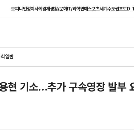
오피니언
정치
사회
경제
생활/문화
IT/과학
연예
스포츠
세계
수도권
포토
D-
사회일반
김용현 기소…추가 구속영장 발부 