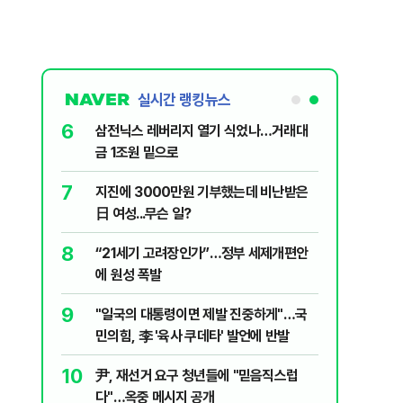
실시간 랭킹뉴스
6
신과 압수수
삼전닉스 레버리지 열기 식었나…거래대
금 1조원 밑으로
7
 의식했
지진에 3000만원 기부했는데 비난받은
낮춰야"
日 여성...무슨 일?
8
체 밸류체인
“21세기 고려장인가”…정부 세제개편안
에 원성 폭발
9
 떠오른
"일국의 대통령이면 제발 진중하게"…국
민의힘, 李 '육사 쿠데타' 발언에 반발
10
리마켓 시
尹, 재선거 요구 청년들에 "믿음직스럽
다"…옥중 메시지 공개