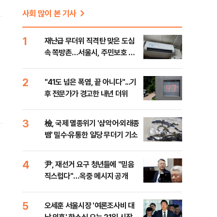
사회 많이 본 기사
1
재난급 무더위 직격탄 맞은 도심
속 쪽방촌…서울시, 주민보호 대
책 강화 [데일리안이 간다 156]
2
"41도 넘은 폭염, 끝 아니다"...기
후 전문가가 경고한 내년 더위
3
檢, 국제 멸종위기 '샴악어·외래종
뱀' 밀수·유통한 일당 무더기 기소
4
尹, 재선거 요구 청년들에 "믿음
직스럽다"…옥중 메시지 공개
5
오세훈 서울시장 '여론조사비 대