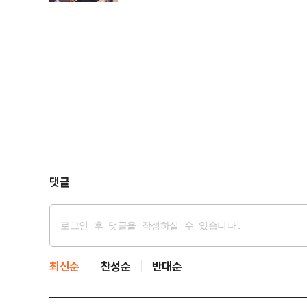
거나 별도 기소할 가능성이 있다고 전망했다. 전문가들
부족해지기에 일반 사건의 수사 지연과 부실이 우려된
댓글
최신순
찬성순
반대순