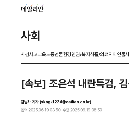
사회
사건사고
교육
노동
언론
환경
인권/복지
식품/의료
지역
인물
[속보] 조은석 내란특검, 
김남하 기자 (skagk1234@dailian.co.kr)
입력 2025.06.19 08:50 수정 2025.06.19 08:50