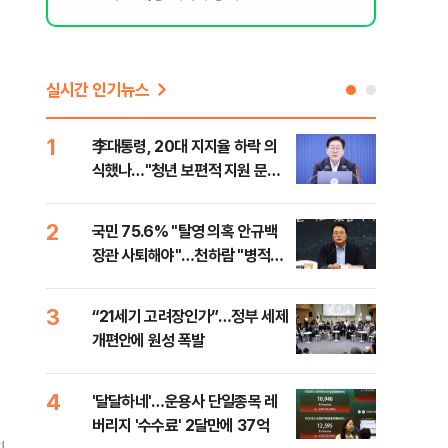
실시간 인기뉴스
1
6
李대통령, 20대 지지율 하락 의
오세
식했나…"청년 보편적 지원 문턱
납 
낮춰야"
2
7
국민 75.6% "탈영 의혹 안규백
[코
장관 사퇴해야"…천하람 "병적기
인 
록 즉각 공개하라"
3
8
“21세기 고려장인가”…정부 세제
SK
개편안에 원성 폭발
마켓
4
9
'달달하네'…운용사 단일종목 레
재난
버리지 '수수료' 2달만에 37억
속 