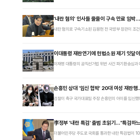
서비스(SNS)와 다크웹 등에서 비대면 온라인으로 유
수사권을 완전히 없애고, 검찰을 기소나 영장 청구만 
대한 우려가 제기된다. 법조계는 검찰개혁에 공감하나 
'내란 혐의' 인사들 줄줄이 구속 만료 임박
내란 혐의로 구속기소된 김용현 전 국방부 장관이 조건
만료가 임박한 가운데 법조계에선 재판이 오래 진행될
수 없이 조건을 붙여 직권 보석을 한 것이라고 분석했
'성과내기'식의 성급한 영장 청구가 이뤄질 가능성도 
이대통령 재판연기에 헌법소원 제기 잇달아..
이재명 대통령의 공직선거법 위반 사건 파기환송심과 
기한 것과 관련해 헌법소원이 잇달아 제기됐다. 충분히
헌법재판소(헌재)에 따르면 지난 9일~10일 사이 총
로 '서울고등법원 재판부의 이 대통령 재판 기일 추후
손흥민 상대 '임신 협박' 20대 여성 재판행
검찰이 축구 국가대표팀 주장 손흥민의 아이를 임신했다
태로 재판에 넘겼다. 법조계에서는 ▲양씨가 손흥민에
참작할 만한 사유가 없는 점 등을 근거로 양씨에게 최소
선고될 것으로 전문가들은 내다봤다.11일 법조계에 따
李정부 '내란 특검' 출범 초읽기…"특검하느
더불어민주당 주도로 국회를 통과한 내란 특검법이 10
계에선 기존에 진행되었던 수사 내용이 있는 만큼 수사