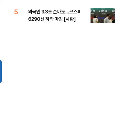
지
책 
5
10
외국인 3.3조 순매도…코스피
달 
6290선 하락 마감 [시황]
후 