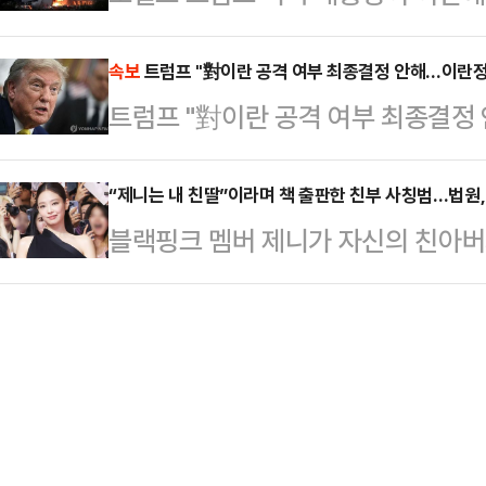
17일(현지시간) 이란 수도 테헤란 
스트에 포함한 건 물타기용이라고 
와 현대차(671…
라엘은 테헤란을 포함한 주요 핵시설
속보
트럼프 "對이란 공격 여부 최종결정 안해…이란
개최 5일 전까지 증인·참고인에게 
트럼프 "對이란 공격 여부 최종결정
고 이란도 이에 맞서 극초음속 미사일 
는 김 후보자 인사청문회 첫날인 24
세 수위를 낮추지 않는 바람에 전면전
성이 높다. 여야 대치가 지…
“제니는 내 친딸”이라며 책 출판한 친부 사칭범…법원,
통신 등에 따르면 이날 새벽 테헤란 
블랙핑크 멤버 제니가 자신의 친아버
5시쯤에는 도시 전체를 뒤흔드는 거
범’ A씨를 상대로 한 출판물 배포 금
테헤란 메라바…
스’ 보도에 따르면, 의정부지방법원 
친부라는 주장은 허위라고 봄이 타당
판사 B사에 그의 저서를 폐기하라”며
한 개인 SNS 계정에도 제니와 관련