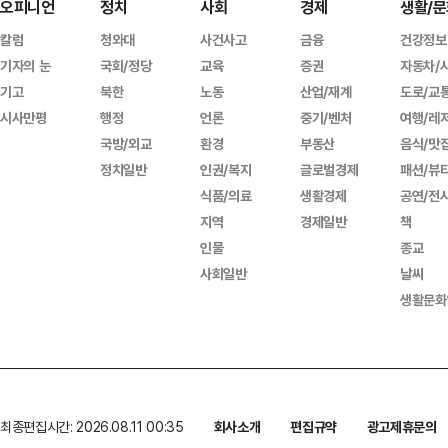
오피니언
정치
사회
경제
생활/문
칼럼
청와대
사건사고
금융
건강정보
기자의 눈
국회/정당
교육
증권
자동차/
기고
북한
노동
산업/재계
도로/교
시사만평
행정
언론
중기/벤처
여행/레
국방/외교
환경
부동산
음식/맛
정치일반
인권/복지
글로벌경제
패션/뷰
식품/의료
생활경제
공연/전
지역
경제일반
책
인물
종교
사회일반
날씨
생활문화
최종편집시간: 2026.08.11 00:35
회사소개
편집규약
광고제휴문의