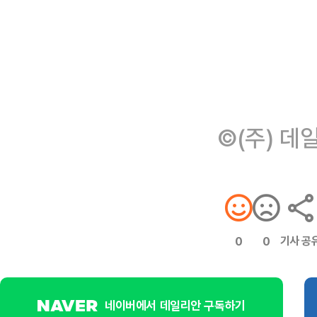
©(주) 데
기사 공
0
0
네이버에서 데일리안 구독하기