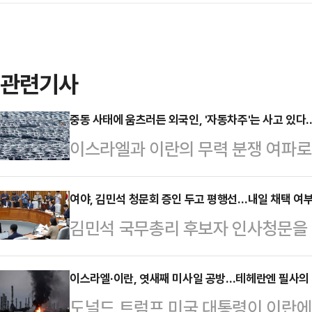
관련기사
중동 사태에 움츠러든 외국인, '자동차주'는 사고 있다
이스라엘과 이란의 무력 분쟁 여파로
운데 자동차 관련 종목들은 꾸준히 
발 관세 리스크가 정점을 지나고 있
여야, 김민석 청문회 증인 두고 평행선…내일 채택 여부 
김민석 국무총리 후보자 인사청문을
높은 배당률 등이 영향을 미치고 있
의가 파행됐다. 증인·참고인 채택에
면, 외국인 투자자는 중동 사태가 불
다. 더불어민주당은 전 배우자를 인
이스라엘·이란, 엿새째 미사일 공방…테헤란엔 필사의
매도 우위를 보였다. 다만 같은 기간
도널드 트럼프 미국 대통령이 이란에
내기라고 비판했고, 국민의힘은 직전
고 현대모비스 주가는 5.27% 올랐