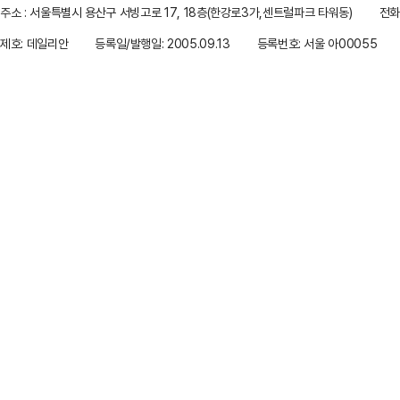
주소 : 서울특별시 용산구 서빙고로 17, 18층(한강로3가,센트럴파크 타워동)
전화 
제호: 데일리안
등록일/발행일: 2005.09.13
등록번호: 서울 아00055