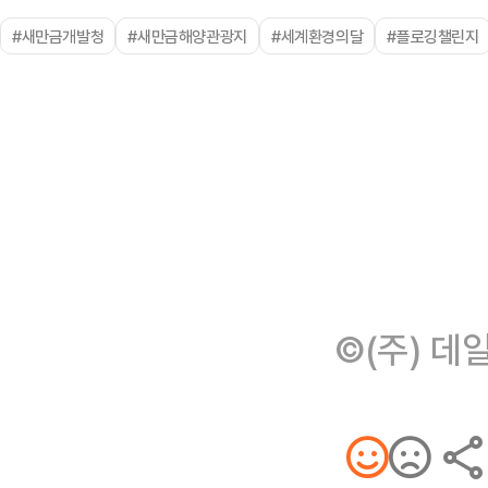
#새만금개발청
#새만금해양관광지
#세계환경의달
#플로깅챌린지
©(주) 데