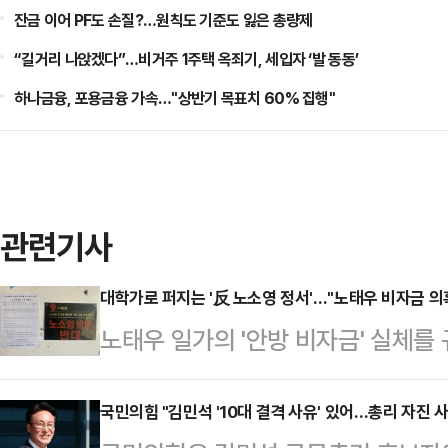
잔금 이어 PF도 손질?…원칙도 기준도 잃은 총량제
“길거리 나앉겠다”…비거주 1주택 옥죄기, 세입자 ‘발 동동’
하나금융, 포용금융 가속…"상반기 목표치 60% 집행"
관련기사
대학가로 퍼지는 '反 노소영 정서'…"노태우 비자금 의
노태우 일가의 '안방 비자금' 실체
가운데, 노소영 아트센터 나비 관장
다.18일 관련 업계에 따르면 경기대
국민의힘 "김민석 '10대 결격 사유' 있어…총리 자진 