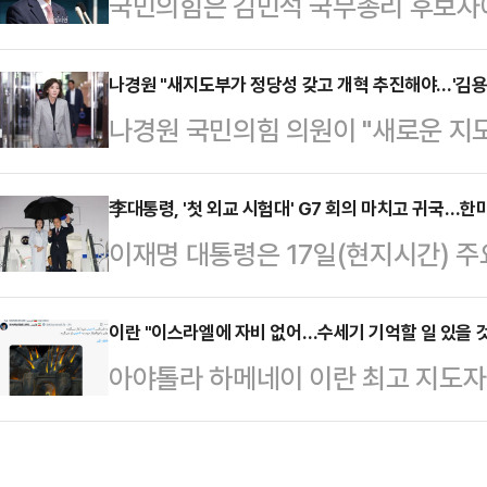
국민의힘은 김민석 국무총리 후보자에게
청행사가 갑작스럽게 취소됐다. 노 관
퇴를 촉구했다.국무총리 후보자 임
을 예정이었으나 노 관장이 직전에 
의힘 소속 배준영(간사)·김희정·곽규
나경원 "새지도부가 정당성 갖고 개혁 추진해야…'김용
로는 노 관장의 건강상 이유였지만, 
나경원 국민의힘 의원이 "새로운 지
여의도 국회에서 기자회견을 열고 "
가 예정돼 있는 등 학생들의 반발이 
한다"며 신속한 전당대회 개최를 주
사청문회를 통해 이재명 정부의 국정
다.실제 지난주 '노소영…
원내대표와 중진의원들과의 회동 직후
李대통령, '첫 외교 시험대' G7 회의 마치고 귀국…
본연의 업무에만 집중하고자 노력하고
이재명 대통령은 17일(현지시간) 주
다"며 "전당대회를 통해 새 지도부가
연 자격을 갖췄는지 검증할 의무를 
틀간의 캐나다 방문 일정을 모두 마
아 개혁하는 것이 바람직하다 말씀드린
과정에 전혀 협조할 생…
일정은 이 대통령이 취임 열흘여 만에
이란 "이스라엘에 자비 없어…수세기 기억할 일 있을 것
화가 바뀐 것 같다. 오늘 있기까지 제
아야톨라 하메네이 이란 최고 지도자
전이었다. 이 대통령이 천명한 '국익
당성이 계속 흔들리고 있었다"며 "
겠다고 밝혔다.AP통신에 따르면 하
자리였다. 이 대통령의 부인 김혜경
이 오늘의 당을 만…
(SNS) 엑스(옛 트위터)를 통해 
16일 출국해 초청국 자격으로 이곳에