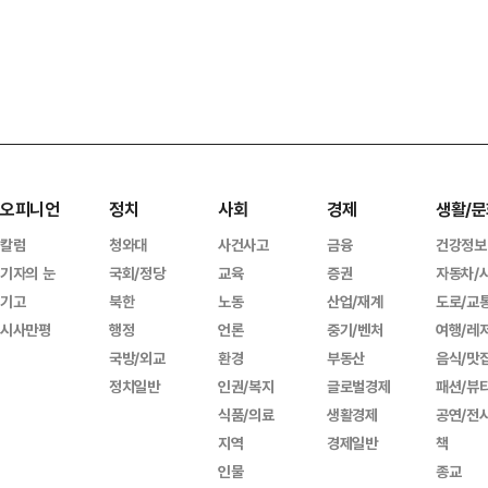
오피니언
정치
사회
경제
생활/문
칼럼
청와대
사건사고
금융
건강정보
기자의 눈
국회/정당
교육
증권
자동차/
기고
북한
노동
산업/재계
도로/교
시사만평
행정
언론
중기/벤처
여행/레
국방/외교
환경
부동산
음식/맛
정치일반
인권/복지
글로벌경제
패션/뷰
식품/의료
생활경제
공연/전
지역
경제일반
책
인물
종교