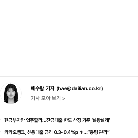
배수람 기자 (bae@dailian.co.kr)
기사 모아 보기 >
현금부자만 입주할라…잔금대출 한도 산정 기준 ‘설왕설래’
카카오뱅크, 신용대출 금리 0.3~0.4%p ↑…“총량 관리”