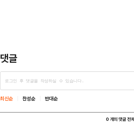
풀지 않을 것이다. 타협은 절대 없다
났다.캘거리에 도착한 첫날에는 남
박한 정복이 있을 것”이라고 강조했
담했다.둘째…
구절(61장 13절)을 인용한 것이다.
을 쥔 채 성안으로 들어가는 그림을 
시 카이바르를…
댓글
최신순
찬성순
반대순
0 개의 댓글 전