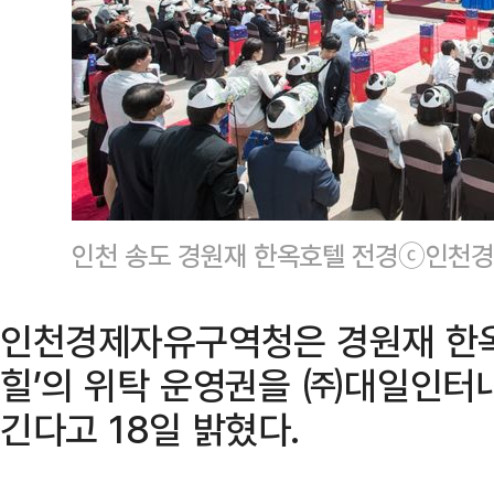
인천 송도 경원재 한옥호텔 전경ⓒ인천
인천경제자유구역청은 경원재 한옥
힐’의 위탁 운영권을 ㈜대일인
긴다고 18일 밝혔다.