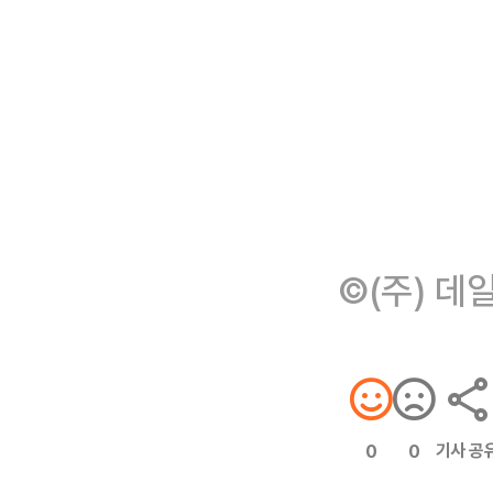
©(주) 데
기사 공
0
0