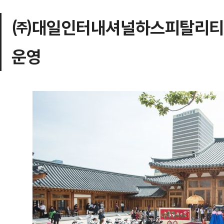
㈜대일인터내셔널하스피탈리티그룹
운영