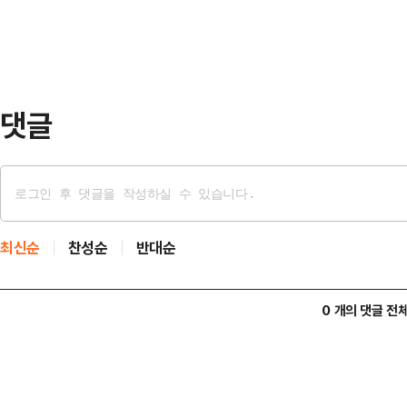
근 등 4개소에…
중구로부터 각 2개씩 후보 명칭을 
시 지명위원회에 요청할 계획이다.제
해 길이 4.68㎞, 폭 …
댓글
최신순
찬성순
반대순
0 개의 댓글 전