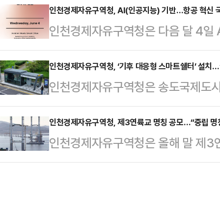
구역 신규 지정을 신청할 계획이라고
인천경제자유구역청, AI(인공지능) 기반…항공 혁신 
2022년 2월 설립, 교육을 지속하
인천경제자유구역청은 다음 달 4일 A
단 일대(20.26㎢)를 각각 1단계(
의 개발부터 제품화에 이르는 전 과
티의 융합 전략을 주제로 ‘2025년
눠 경제자유구역으로 지정하는 방안
강의와 토…
혔다.이번 행사는 인천경제청과 네덜란드
인천경제자유구역청, ‘기후 대응형 스마트쉘터’ 설치…
가 있다는 정부 관계부처 의견을 토대
인천경제자유구역청은 송도국제도시 
국 스탠포드대학교 부설 연구소인 한
사업을 추진하기로 했다.1단계 구역에
등 4곳에 ‘스마트쉘터(Smart She
하고, 항공우주산학융합원이 후원하는
원을 들여 기반 시설 공사…
갔다고 26일 밝혔다.스마트 쉘터 위
인천경제자유구역청, 제3연륙교 명칭 공모…“중립 명칭
이 행사는, AI 기반 항공 기술과 스
인천경제자유구역청은 올해 말 제3연
자가통신망 회선이 제공되는 지역, 보
방향을 논의하기 위해 기획됐다.에어버
기 위한 공모를 실시한다고 19일 밝
으로 선정됐으며, 보행 동선과 도시
공항…
3일까지로 인천시 홈페이지를 통해 
제청은 지난해 8월 공사에 착수, 최
영종이나 청라 한쪽 지역에만 해당하
캠퍼스타운역, 지식정보단지역 주변
한 중립 명칭을 심사해 2가지 후보