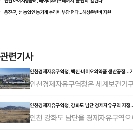
인천 아이사랑꿈터, 베이비&키즈페어서 '놀 권리' 알린다
옹진군, 섬 농업인 농기계 수리비 부담 던다…해상운반비 지원
관련기사
인천경제자유구역청, 백신·바이오의약품 생산공정…
인천경제자유구역청은 세계보건기구(
시흥 캠퍼스에서 열리는 ‘2025 백
원한다고 17일 밝혔다.이번 교육은 
인천경제자유구역청, 강화도 남단 경제자유구역 지정
인천 강화도 남단을 경제자유구역으
사업' 의 일환으로, 전 세계 백신 
다.인천경제자유구역청은 이달 안으
역량 강화에 기여하는 것이 목표다.