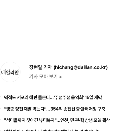
장현일 기자 (hichang@dailian.co.kr)
기사 모아 보기 >
덕적도 서포리 해변 물든다…'주섬주섬 음악회' 15일 개막
“영종 정전 재발 막는다”…354억 송전선 증설·해저망 구축
"섬마을까지 찾아간 뷰티복지"…인천, 민·관·학 상생 모델 확산