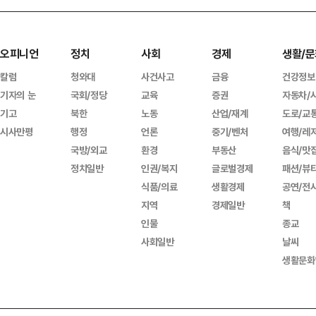
오피니언
정치
사회
경제
생활/문
칼럼
청와대
사건사고
금융
건강정보
기자의 눈
국회/정당
교육
증권
자동차/
기고
북한
노동
산업/재계
도로/교
시사만평
행정
언론
중기/벤처
여행/레
국방/외교
환경
부동산
음식/맛
정치일반
인권/복지
글로벌경제
패션/뷰
식품/의료
생활경제
공연/전
지역
경제일반
책
인물
종교
사회일반
날씨
생활문화