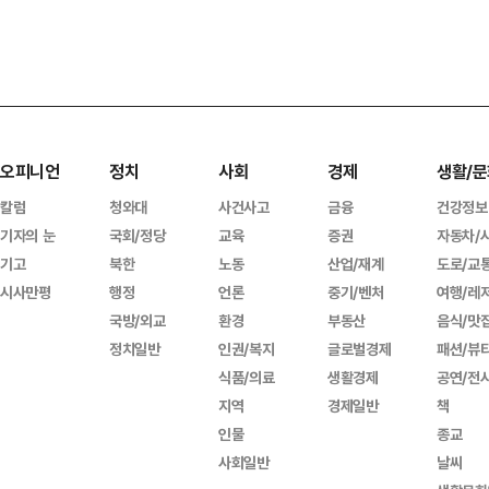
오피니언
정치
사회
경제
생활/문
칼럼
청와대
사건사고
금융
건강정보
기자의 눈
국회/정당
교육
증권
자동차/
기고
북한
노동
산업/재계
도로/교
시사만평
행정
언론
중기/벤처
여행/레
국방/외교
환경
부동산
음식/맛
정치일반
인권/복지
글로벌경제
패션/뷰
식품/의료
생활경제
공연/전
지역
경제일반
책
인물
종교
사회일반
날씨