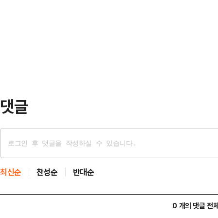
기존에 진행되었던 수사 내용이 있는 
다. 용씨도 죄질이 좋지 않아 1년 
특검 이후 기소할 것이 있다면 지귀
내다봤다.11일 법조계에 따르면 서
가능성이 있다고 전망했다. 전문가들
전날 공갈 및 공갈…
력을 파견받는다면 일반 사건을 담당
수사 지연과 부실이 우려된다고 지적
재명 대통령은 이날 오…
댓글
최신순
찬성순
반대순
0 개의 댓글 전