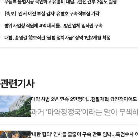
무등록 불법시공 묵인하고 유흥비 대납…한전 간부 2심도 실형
[속보] '관저 이전 부실 감사' 유병호 구속적부심 기각
방위사업청 직원에 4억대 뇌물…방산업체 임직원 구속
대법, 송영길 前보좌관 '불법 정치자금' 징역 1년2개월 확정
관련기사
마약 사범 2년 연속 2만명대…검찰개혁 급진적이어도 
과거 '마약청정국'이라는 말이 무색하
명 이상 검거되는 등 관련 범죄가 
(SNS)와 다크웹 등에서 비대면 
'내란 혐의' 인사들 줄줄이 구속 만료 임박…특검수사 