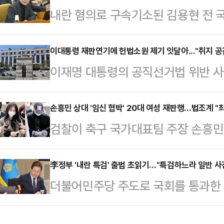
내란 혐의로 구속기소된 김용현 전 
과 검거 난이도는 갈수록 높아지는 
에서 재판받게 됐다. 김 전 장관 외
없애고, 검찰을 기소나 영장 청구만
박한 가운데 법조계에선 재판이 오래
이대통령 재판연기에 헌법소원 제기 잇달아..."취지 공감
로 한 검찰개혁이 추진되고 있어 마약
이재명 대통령의 공직선거법 위반 사
예정되어 있었다며 만기가 임박한 피
조계는 검찰개혁에 공감하나 검찰을 
통령의 불소추특권을 규정한 헌법 8
직권 보석을 한 것이라고 분석했다.
대한 전문적인 수사력…
과 관련해 헌법소원이 잇달아 제기됐
손흥민 상대 '임신 협박' 20대 여성 재판행…법조계 "최
있으므로 별건 구속될 가능성이 존재
검찰이 축구 국가대표팀 주장 손흥민
만 실제 인용 가능성은 작게 보는 것
청구가 이뤄질 가능성도 작지 않다고
어내려 한 20대 여성 양모씨와 공범
재)에 따르면 지난 9일~10일 사이 
앙지법 형사합의2…
에 넘겼다. 법조계에서는 ▲양씨가 
李정부 '내란 특검' 출범 초읽기…"특검하느라 일반 사
과는 직접적인 관련이 없는 일반인들
더불어민주당 주도로 국회를 통과한 
갈취한 돈을 과소비 등으로 탕진하는
의 이 대통령 재판 기일 추후지정(
되면서 본격적인 특검 수사가 다음 
없는 점 등을 근거로 양씨에게 최소 
내용을 담고 있다.헌재…