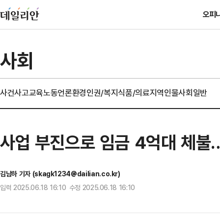
오피
사회
사건사고
교육
노동
언론
환경
인권/복지
식품/의료
지역
인물
사회일반
사업 부진으로 임금 4억대 체불
김남하 기자 (skagk1234@dailian.co.kr)
입력 2025.06.18 16:10 수정 2025.06.18 16:10