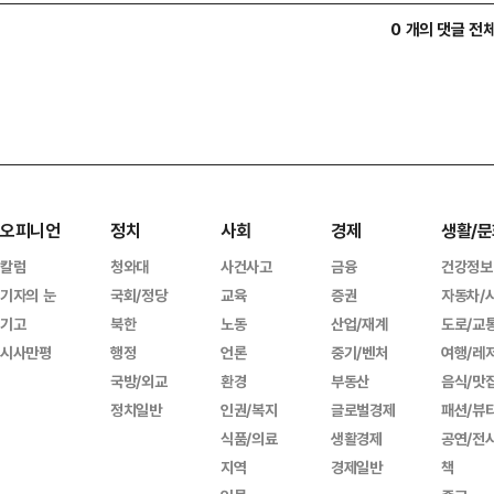
0 개의 댓글 전
오피니언
정치
사회
경제
생활/문
칼럼
청와대
사건사고
금융
건강정보
기자의 눈
국회/정당
교육
증권
자동차/
기고
북한
노동
산업/재계
도로/교
시사만평
행정
언론
중기/벤처
여행/레
국방/외교
환경
부동산
음식/맛
정치일반
인권/복지
글로벌경제
패션/뷰
식품/의료
생활경제
공연/전
지역
경제일반
책