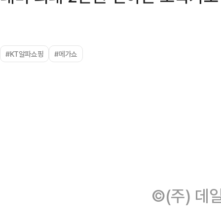
#KT알파쇼핑
#메가쇼
©(주) 데