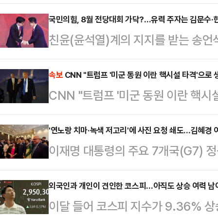
로 드러났다. 2009년 관련법에 따
금까지 9000억원이 넘는 감척 보상
국민의힘, 8월 전당대회 가닥?…유력 주자는 김문수·
친윤(윤석열)계의 지지를 받는 송언
않았다.국세청과 해양수산부 등에 따
대회가 이르면 8월 열릴 것으로 전망
2009년까지 ‘수산업발전특별법’ 
지 귀추가 주목된다. 전당대회 구도
속보
CNN "트럼프 '미군 동원 이란 핵시설 타격'으로 
다. 쉽게 말해 2009년 이전까지는
CNN "트럼프 '미군 동원 이란 핵시
되는 가운데, 김문수 전 고용노동부
에 대해서는 세금을 부과하지 않았다
실린다. 한동훈 전 대표의 재등판 
어들면서 비과…
'연노랑 치마·녹색 저고리'에 사진 요청 쇄도…김혜경
은 17일 송원석 원내대표와 초선 의
이재명 대통령의 주요 7개국(G7) 
당대회는 가급적 빠르면 빠를 수록 
부인 외교'로 국제무대에 데뷔했다. 
원은 "지금 특검이 …
션 행사에서 연노랑 치마에 녹색 저
외국인과 개인이 견인한 코스피…아직도 상승 여력 남
이달 들어 코스피 지수가 9.36% 
요청을 많이 받은 것으로 전해졌다.