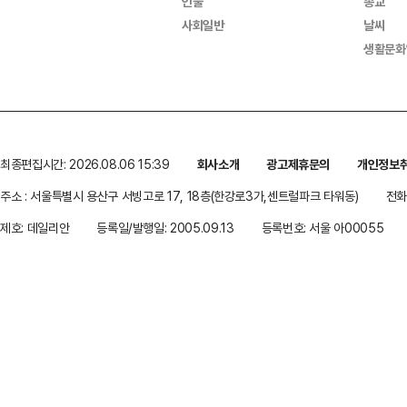
인물
종교
사회일반
날씨
생활문화
최종편집시간: 2026.08.06 15:39
회사소개
광고제휴문의
개인정보
주소 : 서울특별시 용산구 서빙고로 17, 18층(한강로3가,센트럴파크 타워동)
전화 
제호: 데일리안
등록일/발행일: 2005.09.13
등록번호: 서울 아00055