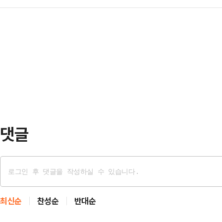
가 상승을 견인하고 있다. 새 정부 
째 날인 16일(현지시간) 대니얼 스
란 공습 이후엔 개인이 순매수세를 
션에서 한국의 전통 한복을 입고 등
조정 가능성도 제기되지만 이들의 투
다 캘거리에 위치한 G7 정상회의 한
이다.17일 한국거래소에 따르면, 이
대통령 부부가…
(0.12%) 오른 2950.30에 장
이 각각 1137억원, 1052억원을 
였다…
댓글
최신순
찬성순
반대순