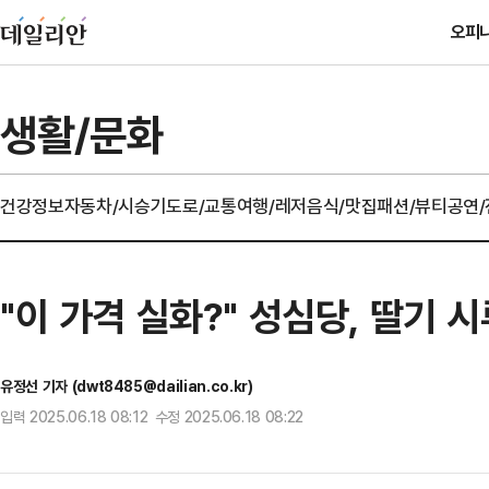
오피
생활/문화
건강정보
자동차/시승기
도로/교통
여행/레저
음식/맛집
패션/뷰티
공연
"이 가격 실화?" 성심당, 딸기 시
유정선 기자 (dwt8485@dailian.co.kr)
입력 2025.06.18 08:12 수정 2025.06.18 08:22