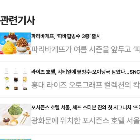
관련기사
파리바게뜨, ‘파바팝빙수 3종’ 출시
파리바게뜨가 여름 시즌을 앞두고 ‘파
팝빙수'의 팝(POP)은 '팝'콘 빙수, 
등 3종을 유쾌한 언어유희로 아우르는
라이즈 호텔, 칵테일에 팥빙수·오이냉국 담았다...SN
홍대 라이즈 오토그래프 컬렉션의 칵테
양한 토핑을 활용해 색다른 맛과 즐거
로운 시즌을 맞아 시그니처 칵테일 
라멜 팝콘 빙수’는 곱게 갈린 부드러
혁신적인 메뉴로 방문객들에게 새로운
포시즌스 호텔 서울, 셰프 스티븐 진의 첫 시그니처 ‘프
달콤 짭조름한 솔티 카라멜 소스를 곁
광화문에 위치한 포시즌스 호텔 서울
업은 팥빙수, 오이냉국, 멕시칸 나초
이며, 빙수 위에 카라멜이 코팅된 
스트리 셰프 스티븐 진(Steven J
로 재해석한 독창적인 메뉴로 구성했다