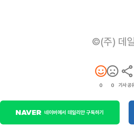
©(주) 데
기사 공
0
0
네이버에서 데일리안 구독하기