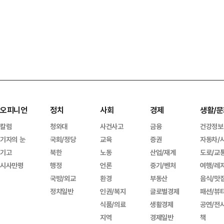
오피니언
정치
사회
경제
생활/문
칼럼
청와대
사건사고
금융
건강정보
기자의 눈
국회/정당
교육
증권
자동차/
기고
북한
노동
산업/재계
도로/교
시사만평
행정
언론
중기/벤처
여행/레
국방/외교
환경
부동산
음식/맛
정치일반
인권/복지
글로벌경제
패션/뷰
식품/의료
생활경제
공연/전
지역
경제일반
책