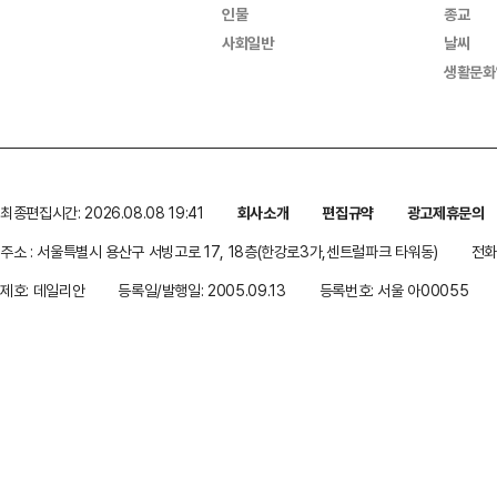
인물
종교
사회일반
날씨
생활문화
최종편집시간: 2026.08.08 19:41
회사소개
편집규약
광고제휴문의
주소 : 서울특별시 용산구 서빙고로 17, 18층(한강로3가,센트럴파크 타워동)
전화 
제호: 데일리안
등록일/발행일: 2005.09.13
등록번호: 서울 아00055