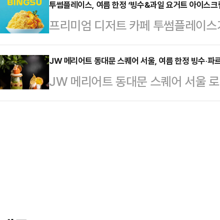
2종을 선보인다.5월 1일부터 9월 3
투썸플레이스, 여름 한정 ‘빙수&과일 요거트 아이스크림
뉴는 ‘팥빙주(Pat Bing Ju)’, ‘블론
프리미엄 디저트 카페 투썸플레이스
볼 수 있는 이번 프리미엄 빙수 2종은 ‘
딧(Spicy Bandit)’ 등이다.‘팥
게 즐길 수 있는 빙수(3종)와 과일
(Classic)’을 테마로, 국내산 제
무더위로 입맛을 잃기 쉬운 여름철, 
JW 메리어트 동대문 스퀘어 서울, 여름 한정 빙수‧파
특징이다. 모든 메뉴는 글루텐 프리이
JW 메리어트 동대문 스퀘어 서울 로
디저트는 단연 인기다. 이에 투썸플
미와 부드러운 식감을 자랑한다.제주 애
여름 시즌을 맞아 제철 식재료를 활
빙수 3종(애플망고 빙수, 우리 팥 빙
이번 시즌 메뉴는 시각적 화려함은 물
층 더 풍성하게 업그레이드한 ‘과일 
일을 활용하여 고객들에게 특별한 미
플망고 빙수’는 여름 과일의 대명사인
트렌드를 반영해 고객들이 올해 유난
로잡는 과일 …
감각적인 디저트와 빙수를 새롭게 출시했다. 애플망고 빙수는
망고 2개를 통째로 사용했다. 바스크
스크림 위에 부…