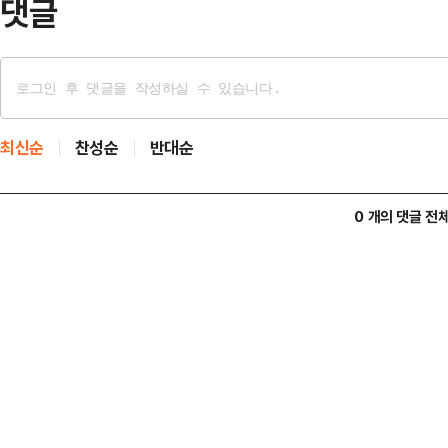
댓글
최신순
찬성순
반대순
0 개의 댓글 전