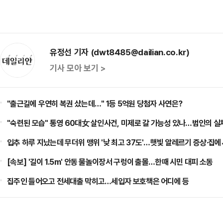
유정선 기자 (dwt8485@dailian.co.kr)
기사 모아 보기 >
"출근길에 우연히 복권 샀는데…" 1등 5억원 당첨자 사연은?
"숙련된 모습" 통영 60대女 살인사건, 미제로 갈 가능성 있나…범인의 실
입추 하루 지났는데 무더위 맹위 '낮 최고 37도'…햇빛 알레르기 증상·집에
[속보] '길이 1.5m' 안동 물놀이장서 구렁이 출몰…한때 시민 대피 소동
집주인 들어오고 전세대출 막히고…세입자 보호책은 어디에 등