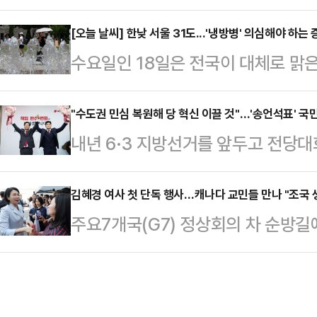
째 날인 16일(현지시간) 대니얼 스
[오늘 날씨] 한낮 서울 31도...'냉방병' 의심해야 하는
션에서 한국의 전통 한복을 입고 등
수요일인 18일은 전국이 대체로 맑은
다 캘거리에 위치한 G7 정상회의 한
름 무더위가 이어질 전망이다. 기상
대통령 부부가…
기압의 가장자리에 들며 대체로 맑은
"수도권 민심 복원해 당 혁신 이끌 것"…'송언석표' 국
내년 6·3 지방선거를 앞두고 전당
기온이 30도 안팎으로 오르며 체감
고심이 깊어지고 있다. 윤석열 탄핵
역도 있겠다.기상청은 "온열질환 발
여전히 존재하는 것은 물론, 이대로
김혜경 여사 첫 단독 행사…캐나다 교민들 만나 "조국 
무더위 시간대에는 외출과 야외활동을
주요7개국(G7) 정상회의 차 순방
힘을 잃을 수 있기 때문이다. 또 오는
관리에도 각별히 주의해야 한다"고 당
방문하고 있는 김혜경 여사가 교민들
을 고려하면, 원내대표 선출 초기 
최고기온은 26~3…
사는 17일(현지시간) 캐나다 캘거
가 나온다.6·3 대선 패배 이후 국
에서 "요즘 보면 해외에 계시는 우리
는 17일 열린 첫 원내대책회의에서 