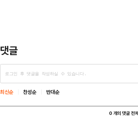
알고 계시더라. SNS나 유튜브나 이
신위 구성을 …
잘하고 계셔서 깜짝깜짝 놀랄 때가 많
고 생업에 종사하고 계시는 우리 동포
때문에 한…
댓글
최신순
찬성순
반대순
0 개의 댓글 전