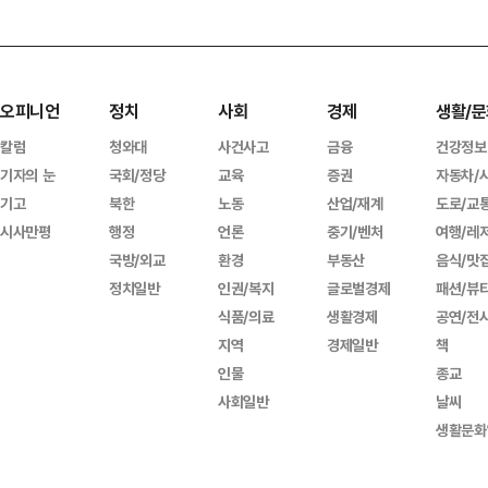
오피니언
정치
사회
경제
생활/문
칼럼
청와대
사건사고
금융
건강정보
기자의 눈
국회/정당
교육
증권
자동차/
기고
북한
노동
산업/재계
도로/교
시사만평
행정
언론
중기/벤처
여행/레
국방/외교
환경
부동산
음식/맛
정치일반
인권/복지
글로벌경제
패션/뷰
식품/의료
생활경제
공연/전
지역
경제일반
책
인물
종교
사회일반
날씨
생활문화