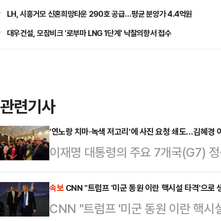
LH, 시흥거모 신혼희망타운 290호 공급…평균 분양가 4.4억원
대우건설, 모잠비크 '로부마 LNG 1단계' 낙찰의향서 접수
관련기사
'연노랑 치마·녹색 저고리'에 사진 요청 쇄도…김혜경
이재명 대통령의 주요 7개국(G7) 
부인 외교'로 국제무대에 데뷔했다. 
션 행사에서 연노랑 치마에 녹색 저
속보
CNN "트럼프 '미군 동원 이란 핵시설 타격'으로 
CNN "트럼프 '미군 동원 이란 핵시
요청을 많이 받은 것으로 전해졌다.