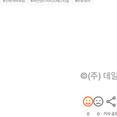
#신세계백화점
#와인앤스피리츠페스티벌
#주류행사
©(주) 데
기사 공
0
0