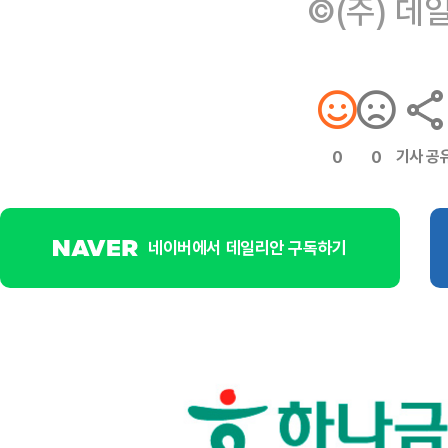
©(주) 데
기사 공
0
0
네이버에서 데일리안 구독하기