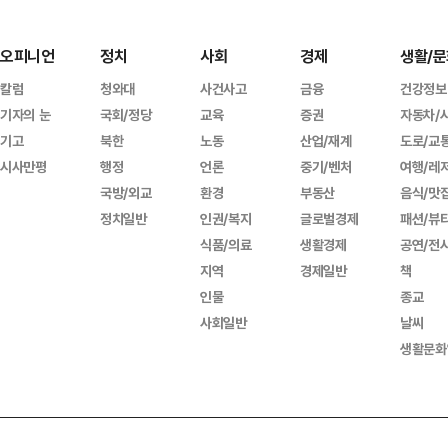
오피니언
정치
사회
경제
생활/문
칼럼
청와대
사건사고
금융
건강정보
기자의 눈
국회/정당
교육
증권
자동차/
기고
북한
노동
산업/재계
도로/교
시사만평
행정
언론
중기/벤처
여행/레
국방/외교
환경
부동산
음식/맛
정치일반
인권/복지
글로벌경제
패션/뷰
식품/의료
생활경제
공연/전
지역
경제일반
책
인물
종교
사회일반
날씨
생활문화