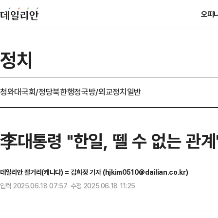
오피
정치
청와대
국회/정당
북한
행정
국방/외교
정치일반
李대통령 "한일, 뗄 수 없는 관계
데일리안 캘거리(캐나다) = 김희정 기자 (hjkim0510@dailian.co.kr)
입력 2025.06.18 07:57 수정 2025.06.18 11:25