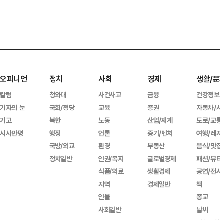
오피니언
정치
사회
경제
생활/문
칼럼
청와대
사건사고
금융
건강정보
기자의 눈
국회/정당
교육
증권
자동차/
기고
북한
노동
산업/재계
도로/교
시사만평
행정
언론
중기/벤처
여행/레
국방/외교
환경
부동산
음식/맛
정치일반
인권/복지
글로벌경제
패션/뷰
식품/의료
생활경제
공연/전
지역
경제일반
책
인물
종교
사회일반
날씨