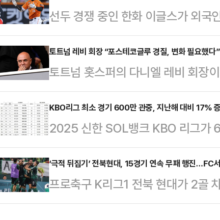
선두 경쟁 중인 한화 이글스가 외국인
최근까지 NFL의 미디어 및 비즈니스 최
일, 외국인 재활선수 명단에 오른 
Business Officer)를 역임했다
루이스 리베라토(30, 도미니카공화국
토트넘 레비 회장 “포스테코글루 경질, 변화 필요했다”
담 스콧, 제이 모나한, 조 고더, 샘
토트넘 홋스퍼의 다니엘 레비 회장이
주이며 이 기간 총액 5만 달러를 
일치 추천에 따라 브라이언 롤랩을 신
장을 밝혔다.레비 회장은 18일(한국
“빠른 스윙 스피드를 바탕으로 강한
스테코글루 감독 임명을 후회하지 않는
KBO리그 최소 경기 600만 관중, 지난해 대비 17% 
수비 범위를 보유한 준수한 중견수”
2025 신한 SOL뱅크 KBO 리그가
즌에는 트로피(유로파리그)를 따내 
년 샌디에이고 파드리스에서 7경기 
인 350경기, 시즌 일정 48.6%를
다.이어 "하지만 우린 모든 대회에서
즌을 뛰었고 통산 …
첫 1,000만 관중을 달성한 2024
‘극적 뒤집기’ 전북현대, 15경기 연속 무패 행진…FC
적으로 어려운 결정이었지만, 클럽을
프로축구 K리그1 전북 현대가 2골 
418경기만에 600만 관중을 달성했다
다"고 설명했다.토트넘은 올 시즌 
17일 전주월드컵경기장에서 펼쳐진 ‘하
축해 경신했다.또한 6월 3일(화) 50
서는 출범 후 가장 낮은 …