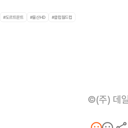
#도르트문트
#울산HD
#클럽월드컵
©(주) 데