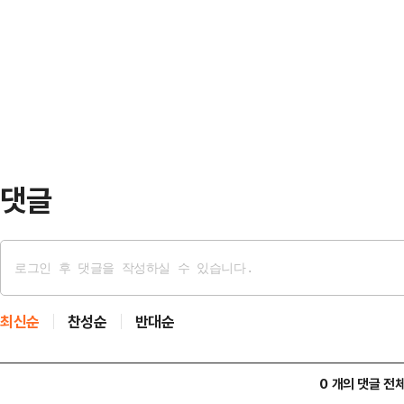
경기에서 수원FC에 3-2 역전승을 
에 600만 관중을 달성하며 역대 50
41(12승5무2패)이 됐고, 눈앞에서
최소 일수와 경기가 소요됐다.6월 17
7무9패)에 그쳤다.전북은 올 시즌 거
가 부활을 예고했다.수원FC에 연속
만회골-콤파뇨 동점골, 그리고 상대
다…
댓글
최신순
찬성순
반대순
0 개의 댓글 전