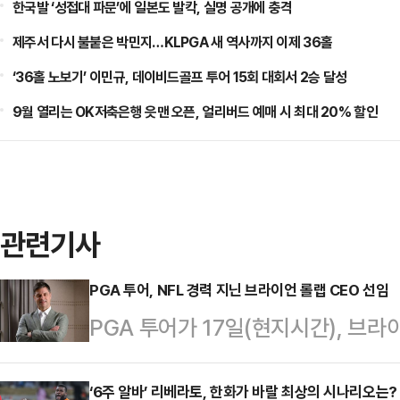
한국발 ‘성접대 파문’에 일본도 발칵, 실명 공개에 충격
제주서 다시 불붙은 박민지…KLPGA 새 역사까지 이제 36홀
‘36홀 노보기’ 이민규, 데이비드골프 투어 15회 대회서 2승 달성
9월 열리는 OK저축은행 읏맨 오픈, 얼리버드 예매 시 최대 20% 할인
관련기사
PGA 투어, NFL 경력 지닌 브라이언 롤랩 CEO 선임
PGA 투어가 17일(현지시간), 브
CEO는 내셔널 풋볼 리그(NFL)에
하고 즐겁게 스포츠를 경험할 수 있는
‘6주 알바’ 리베라토, 한화가 바랄 최상의 시나리오는?