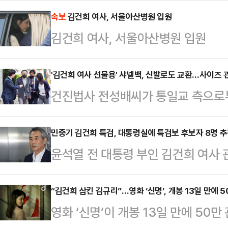
계에 따르면 민 특검은 이날 서울 
속보
김건희 여사, 서울아산병원 입원
김건희 여사, 서울아산병원 입원
만나 "김 여사 측에서 별도로 연락이 
은 김 여사가 지병으로 입원한 것에 
'김건희 여사 선물용' 샤넬백, 신발로도 교환…사이즈 
"특검보 임명이 되면 (조사 방향을)
건진법사 전성배씨가 통일교 측으로부
검은 지난 15일 특별검사보 후보자 
가방 2개가 가방 3개와 신발 1개로
보는 …
즈가 김건희 여사 치수와 비슷할 경우
민중기 김건희 특검, 대통령실에 특검보 후보자 8명 
윤석열 전 대통령 부인 김건희 여사
조계에 따르면 서울남부지방검찰청
특별검사보 후보자 8명을 이재명 대
사)는 최근 전씨를 소환조사하는 과정
법조계에 따르면 민 특검은 "전날 오
“김건희 삼킨 김규리”…영화 ‘신명’, 개봉 13일 만에 
하며 교환 경위를 집중 캐물은 것으
영화 ‘신명’이 개봉 13일 만에 5
추천했다"고 이날 공지했다.검사장급
전 세계본부장에게 받은 샤넬 가방 2