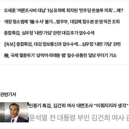
오세훈 '여론조사비 대납' 1심 유죄에 회자된 '민주당 돈봉투 의혹'…왜?
개정 형소법에 '檢 수사' 불가…법무부, 대검에 합수본 운영 의견 조회
종합특검, 심우정 '내란 가담' 관련 대검 추가 압수수색
[속보] 종합특검, 대검 정보통신과 압수수색…심우정 '내란 가담' 관련
檢, 국제 멸종위기 '샴악어·외래종 뱀' 밀수·유통한 일당 무더기 기소
관련기사
민중기 특검, 김건희 여사 대면조사 "이뤄지리라 생각"
윤석열 전 대통령 부인 김건희 여사 
가 김 여사 대면조사와 관련해 "이뤄