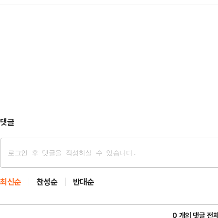
제작소는 14일 “스크린 수와 상영 
독에 따라 사건 관련 수사 및 공소 
에게 전달하고 다…
만들어주신 관객 여러분께 진심으로 
수사관과 파견 공무원에 대한 지휘·
단순한 숫자가 아니라 관객들이 보고 
따르면 대통령은 임명 요청을 받은 
망하는 목소리에 대한 응답이라 생각한
명해야 한다. 대통령…
모여 만들어낸 기적”이라고 밝혔다.‘
석열 전 대통령의 부인 김건희 씨를 
이다.권력을 쥐…
댓글
최신순
찬성순
반대순
0 개의 댓글 전