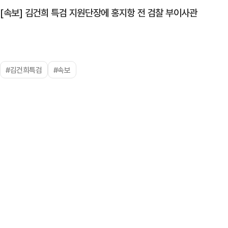
[속보] 김건희 특검 지원단장에 홍지항 전 검찰 부이사관
#김건희특검
#속보