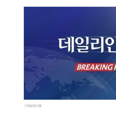
ⓒ데일리안 DB