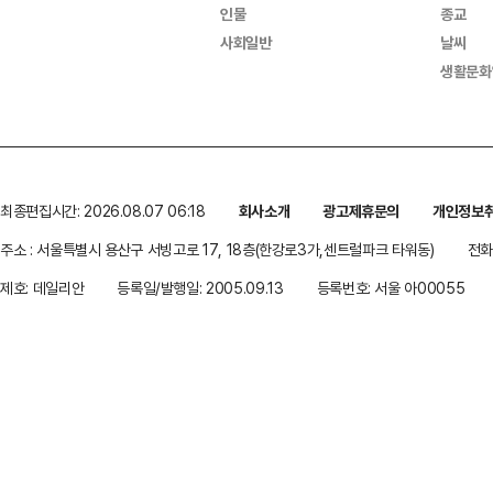
인물
종교
사회일반
날씨
생활문화
최종편집시간: 2026.08.07 06:18
회사소개
광고제휴문의
개인정보
주소 : 서울특별시 용산구 서빙고로 17, 18층(한강로3가,센트럴파크 타워동)
전화 
제호: 데일리안
등록일/발행일: 2005.09.13
등록번호: 서울 아00055