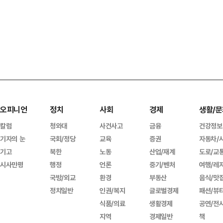
오피니언
정치
사회
경제
생활/문
칼럼
청와대
사건사고
금융
건강정보
기자의 눈
국회/정당
교육
증권
자동차/
기고
북한
노동
산업/재계
도로/교
시사만평
행정
언론
중기/벤처
여행/레
국방/외교
환경
부동산
음식/맛
정치일반
인권/복지
글로벌경제
패션/뷰
식품/의료
생활경제
공연/전
지역
경제일반
책