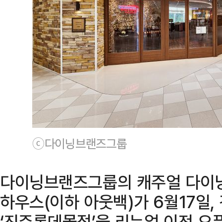
ⓒ다이닝브랜즈그룹
다이닝브랜즈그룹의 캐주얼 다이닝
하우스(이하 아웃백)가 6월17일,
‘진주롯데몰점’을 리뉴얼 이전 오