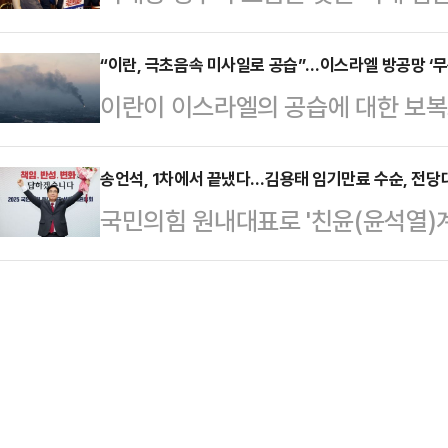
8월 2일 선출된다. 4선 정청래 의원
직권 보석을 한 것이라고 분석했다.
이 한 차…
의 박찬대 의원(인천 연수갑)은 이번
“이란, 극초음속 미사일로 공습”…이스라엘 방공망 ‘무
있으므로 별건 구속될 가능성이 존재
이란이 이스라엘의 공습에 대한 보
두 사람 모두 대표적인 친명(친명)
청구가 이뤄질 가능성도 작지 않다고
나선 것으로 알려졌다.이란 반관영
(위원장 이춘석)는 16일 오후 국회
앙지법 형사합의2…
(IRGC)는 16일(현지시간) 새벽
송언석, 1차에서 끝냈다…김용태 임기만료 수순, 전당대회
당대표와 최고위원을 선출하기로 결
국민의힘 원내대표로 '친윤(윤석열)
공격을 감행했다며 극초음속 미사일을
표와 최고위원의 임기는 전임 당대
지를 받아 선출되면서 김용태 비상
서 큰 타격을 입혔다.이란의 극초음
었던 김민석 국무총리 …
론 없이, 김 위원장의 임기 만료로 
엘 중부 도시를 겨냥해 발사됐으며,
이다.차기 지도부 구성을 위한 전당
타격을 입었다. 이번 공격은 지난 1
하는 데 성공했다는 평가가 나오는 한
복 작전 중 최대 규모라고 타…
표가 원내대표 선출 결과에 반발하는 