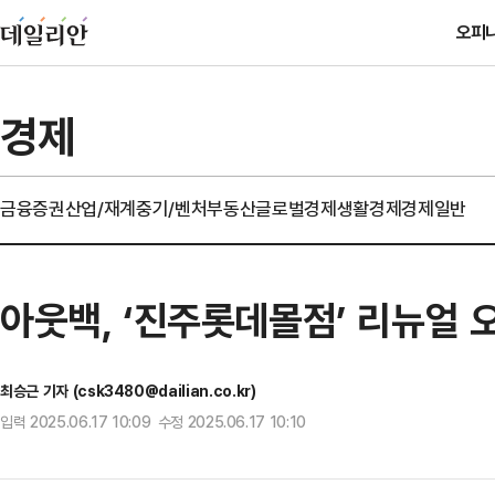
오피
경제
금융
증권
산업/재계
중기/벤처
부동산
글로벌경제
생활경제
경제일반
아웃백, ‘진주롯데몰점’ 리뉴얼 
최승근 기자 (csk3480@dailian.co.kr)
입력 2025.06.17 10:09 수정 2025.06.17 10:10