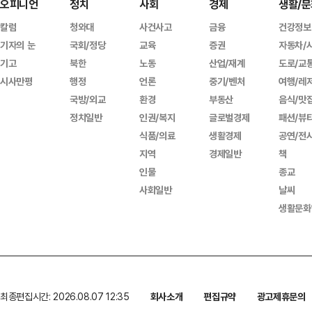
오피니언
정치
사회
경제
생활/문
칼럼
청와대
사건사고
금융
건강정보
기자의 눈
국회/정당
교육
증권
자동차/
기고
북한
노동
산업/재계
도로/교
시사만평
행정
언론
중기/벤처
여행/레
국방/외교
환경
부동산
음식/맛
정치일반
인권/복지
글로벌경제
패션/뷰
식품/의료
생활경제
공연/전
지역
경제일반
책
인물
종교
사회일반
날씨
생활문화
최종편집시간: 2026.08.07 12:35
회사소개
편집규약
광고제휴문의