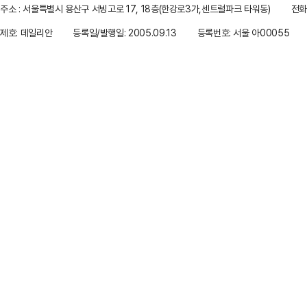
주소 : 서울특별시 용산구 서빙고로 17, 18층(한강로3가,센트럴파크 타워동)
전화 
제호: 데일리안
등록일/발행일: 2005.09.13
등록번호: 서울 아00055