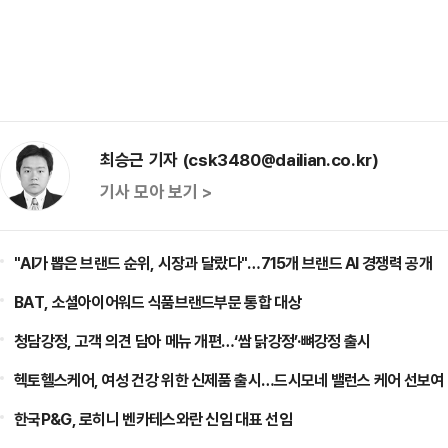
최승근 기자 (csk3480@dailian.co.kr)
기사 모아 보기 >
"AI가 뽑은 브랜드 순위, 시장과 달랐다"…715개 브랜드 AI 경쟁력 공개
BAT, 소셜아이어워드 식품브랜드부문 통합 대상
청담강정, 고객 의견 담아 메뉴 개편…‘쌈 닭강정’·뼈강정 출시
헥토헬스케어, 여성 건강 위한 신제품 출시…드시모네 밸런스 케어 선보여
한국P&G, 로히니 벤카테스와란 신임 대표 선임