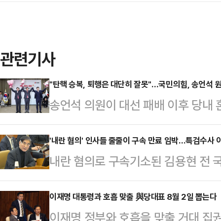
관련기사
"탄핵 승복, 퇴행은 대단히 잘못"…국민의힘, 송언석 
송언석 의원이 대선 패배 이후 당내
자리에 선출됐다. 경북 김천 3선으로
분류되지만, 윤석열 전 대통령을 비
'내란 혐의' 인사들 줄줄이 구속 만료 임박…특검수사 
내란 혐의로 구속기소된 김용현 전 
보일 것이란 관측이 나온다.국민의힘은
에서 재판받게 됐다. 김 전 장관 외
선출하기 위한 의원총회를 소집했다. 
박한 가운데 법조계에선 재판이 오래
이재명 대통령과 호흡 맞출 與당대표 8월 2일 뽑는다
경기 동두천양주연천을) 의원과 송언석
이재명 정부와 호흡을 맞출 거대 집
예정되어 있었다며 만기가 임박한 피
막판 출사표를 던진 이헌승(4선·부산