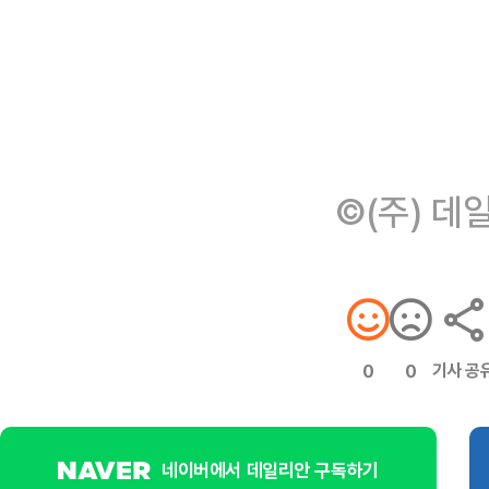
©(주) 데
기사 공
0
0
네이버에서 데일리안 구독하기