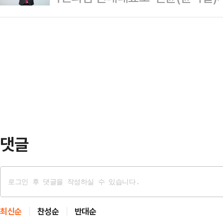
표와 최고위원의 임기는 전임 당대
지를 받아 선출되면서 김용태 비상
서 큰 타격을 입혔다.이란의 극초음
었던 김민석 국무총리 …
론 없이, 김 위원장의 임기 만료로 
엘 중부 도시를 겨냥해 발사됐으며,
이다.차기 지도부 구성을 위한 전당
타격을 입었다. 이번 공격은 지난 1
하는 데 성공했다는 평가가 나오는 한
복 작전 중 최대 규모라고 타…
표가 원내대표 선출 결과에 반발하는 
들의 심리를 등에 업고 등판할 수 
대표는 16일 국회에서 열린 …
댓글
최신순
찬성순
반대순