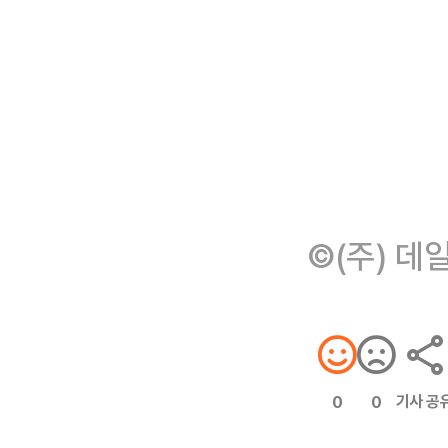
©(주) 데
기사 공
0
0