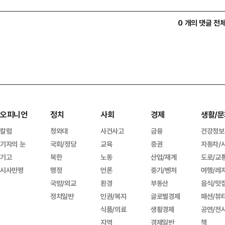
0 개의 댓글 전
오피니언
정치
사회
경제
생활/문
칼럼
청와대
사건사고
금융
건강정보
기자의 눈
국회/정당
교육
증권
자동차/
기고
북한
노동
산업/재계
도로/교
시사만평
행정
언론
중기/벤처
여행/레
국방/외교
환경
부동산
음식/맛
정치일반
인권/복지
글로벌경제
패션/뷰
식품/의료
생활경제
공연/전
지역
경제일반
책