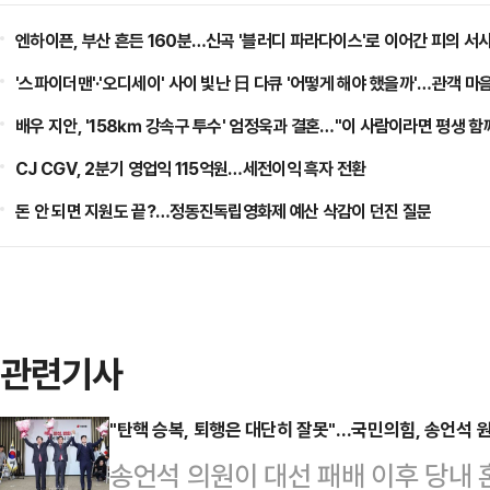
엔하이픈, 부산 흔든 160분…신곡 '블러디 파라다이스'로 이어간 피의 서
'스파이더맨'·'오디세이' 사이 빛난 日 다큐 '어떻게 해야 했을까'…관객 마
배우 지안, '158㎞ 강속구 투수' 엄정욱과 결혼…"이 사람이라면 평생 함
CJ CGV, 2분기 영업익 115억원…세전이익 흑자 전환
돈 안 되면 지원도 끝?…정동진독립영화제 예산 삭감이 던진 질문
관련기사
"탄핵 승복, 퇴행은 대단히 잘못"…국민의힘, 송언석 
송언석 의원이 대선 패배 이후 당내