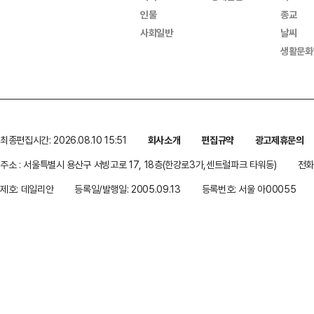
인물
종교
사회일반
날씨
생활문화
최종편집시간: 2026.08.10 15:51
회사소개
편집규약
광고제휴문의
주소 : 서울특별시 용산구 서빙고로 17, 18층(한강로3가,센트럴파크 타워동)
전화 
제호: 데일리안
등록일/발행일: 2005.09.13
등록번호: 서울 아00055