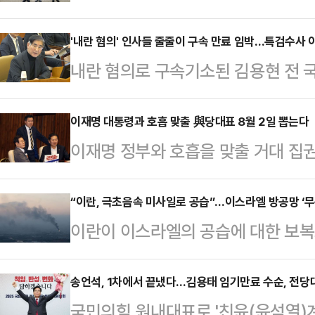
자리에 선출됐다. 경북 김천 3선으로
분류되지만, 윤석열 전 대통령을 비
'내란 혐의' 인사들 줄줄이 구속 만료 임박…특검수사 
내란 혐의로 구속기소된 김용현 전 
보일 것이란 관측이 나온다.국민의힘은
에서 재판받게 됐다. 김 전 장관 외
선출하기 위한 의원총회를 소집했다. 
박한 가운데 법조계에선 재판이 오래
이재명 대통령과 호흡 맞출 與당대표 8월 2일 뽑는다
경기 동두천양주연천을) 의원과 송언석
이재명 정부와 호흡을 맞출 거대 집
예정되어 있었다며 만기가 임박한 피
막판 출사표를 던진 이헌승(4선·부산
8월 2일 선출된다. 4선 정청래 의원
직권 보석을 한 것이라고 분석했다.
이 한 차…
의 박찬대 의원(인천 연수갑)은 이번
“이란, 극초음속 미사일로 공습”…이스라엘 방공망 ‘무
있으므로 별건 구속될 가능성이 존재
이란이 이스라엘의 공습에 대한 보
두 사람 모두 대표적인 친명(친명)
청구가 이뤄질 가능성도 작지 않다고
나선 것으로 알려졌다.이란 반관영
(위원장 이춘석)는 16일 오후 국회
앙지법 형사합의2…
(IRGC)는 16일(현지시간) 새벽
송언석, 1차에서 끝냈다…김용태 임기만료 수순, 전당대회
당대표와 최고위원을 선출하기로 결
국민의힘 원내대표로 '친윤(윤석열)
공격을 감행했다며 극초음속 미사일을