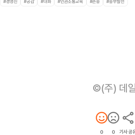
#경영진
#공감
#대화
#인권소통교육
#존중
#중부발전
©(주) 데
기사 공
0
0