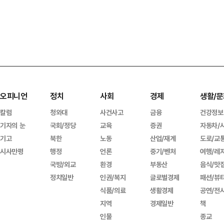
오피니언
정치
사회
경제
생활/문
칼럼
청와대
사건사고
금융
건강정보
기자의 눈
국회/정당
교육
증권
자동차/
기고
북한
노동
산업/재계
도로/교
시사만평
행정
언론
중기/벤처
여행/레
국방/외교
환경
부동산
음식/맛
정치일반
인권/복지
글로벌경제
패션/뷰
식품/의료
생활경제
공연/전
지역
경제일반
책
인물
종교