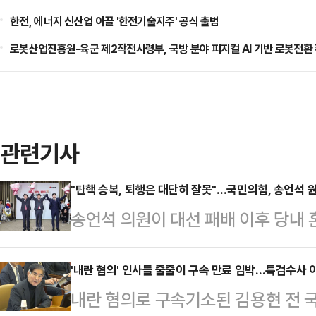
한전, 에너지 신산업 이끌 '한전기술지주' 공식 출범
로봇산업진흥원-육군 제2작전사령부, 국방 분야 피지컬 AI 기반 로봇전환
관련기사
"탄핵 승복, 퇴행은 대단히 잘못"…국민의힘, 송언석 
송언석 의원이 대선 패배 이후 당내
자리에 선출됐다. 경북 김천 3선으로
분류되지만, 윤석열 전 대통령을 비
'내란 혐의' 인사들 줄줄이 구속 만료 임박…특검수사 
내란 혐의로 구속기소된 김용현 전 
보일 것이란 관측이 나온다.국민의힘은