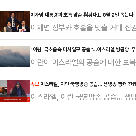
에서 재판받게 됐다. 김 전 장관 외
선출하기 위한 의원총회를 소집했다. 
박한 가운데 법조계에선 재판이 오래
이재명 대통령과 호흡 맞출 與당대표 8월 2일 뽑는다
경기 동두천양주연천을) 의원과 송언석
이재명 정부와 호흡을 맞출 거대 집
예정되어 있었다며 만기가 임박한 피
막판 출사표를 던진 이헌승(4선·부산
8월 2일 선출된다. 4선 정청래 의원
직권 보석을 한 것이라고 분석했다.
이 한 차…
의 박찬대 의원(인천 연수갑)은 이번
“이란, 극초음속 미사일로 공습”…이스라엘 방공망 ‘무
있으므로 별건 구속될 가능성이 존재
이란이 이스라엘의 공습에 대한 보
두 사람 모두 대표적인 친명(친명)
청구가 이뤄질 가능성도 작지 않다고
나선 것으로 알려졌다.이란 반관영
(위원장 이춘석)는 16일 오후 국회
앙지법 형사합의2…
(IRGC)는 16일(현지시간) 새벽
속보
이스라엘, 이란 국영방송 공습… 생방송 앵커 긴급
당대표와 최고위원을 선출하기로 결
이스라엘, 이란 국영방송 공습… 생방
공격을 감행했다며 극초음속 미사일을
표와 최고위원의 임기는 전임 당대
서 큰 타격을 입혔다.이란의 극초음
었던 김민석 국무총리 …
엘 중부 도시를 겨냥해 발사됐으며,
타격을 입었다. 이번 공격은 지난 1