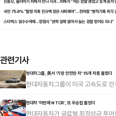
진종오, 돌려차기 피해자 만나 사과…피해자 "저는 정말 괜찮고 징계 원치 
국민 75.6% "탈영 의혹 안규백 장관 사퇴해야"…천하람 "병적기록 즉각
스타벅스 압수수색에…정점식 "권력 앞에 알아서 눕는 경찰 믿어도 되나"
관련기사
현대차그룹, 美서 ‘가장 안전한 차’ 15개 차종 올랐다
현대자동차그룹이 미국 고속도로 안전
서 2년 연속 글로벌 자동차그룹 기준
돌 평가에서 현대차 아반떼(현지명 엘
현대차 '아반떼 N TCR', 또 우승컵 들었다
현대자동차가 글로벌 최정상급 투어링카
이 ‘톱 세이프티 픽 플러스(TSP+)