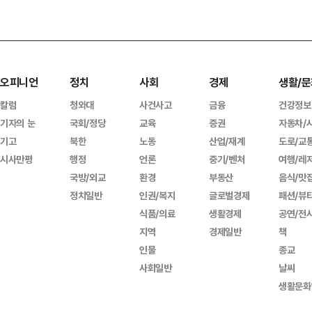
오피니언
정치
사회
경제
생활/문
칼럼
청와대
사건사고
금융
건강정보
기자의 눈
국회/정당
교육
증권
자동차/
기고
북한
노동
산업/재계
도로/교
시사만평
행정
언론
중기/벤처
여행/레
국방/외교
환경
부동산
음식/맛
정치일반
인권/복지
글로벌경제
패션/뷰
식품/의료
생활경제
공연/전
지역
경제일반
책
인물
종교
사회일반
날씨
생활문화