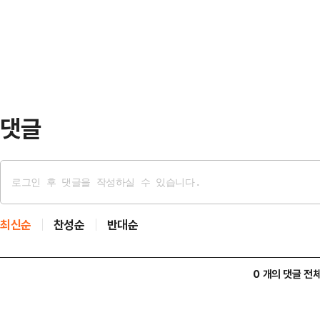
를 앞두고 AI 기술 개발을 가속화하
자동차 전문지인 오토모티브 뉴스는 
로서 성공적으로 업무를 수행한 로라
업계 리더를 선정…
이사회에 의해 선임됐다고 설명했다.2
했던 로라 메이저 사장은 지난해 9월
라 메이저…
댓글
최신순
찬성순
반대순
0 개의 댓글 전