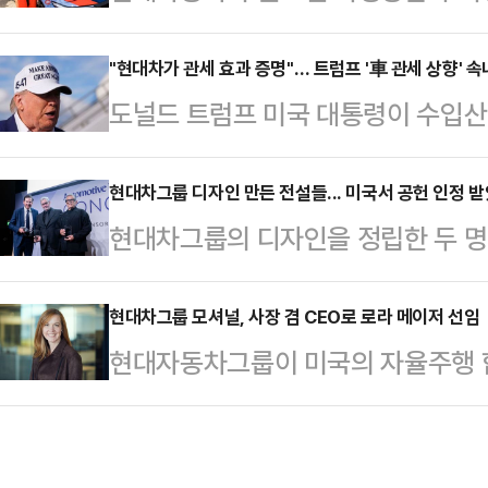
드 스페인 대회에서 우승컵을 들어 올
대자동차그룹에서 TSP 이상 등급을
섰다.현대자동차는 '더 뉴 엘란트라 N
"현대차가 관세 효과 증명"… 트럼프 '車 관세 상향' 
5개, 기아 3개 등 총 15개로 이는
도널드 트럼프 미국 대통령이 수입산
TCR)'이 13일부터 15일(현지시간
번 수상으로 현대차그룹은 2년 연속
비치면서 자동차 업계의 공기가 또 
르모 서킷’에서 개최된 2025 TC
올…
관세 시행 이후 투자를 발표하는 기
현대차그룹 디자인 만든 전설들... 미국서 공헌 인정 
고 16일 밝혔다.경기가 열린 리카르
현대차그룹의 디자인을 정립한 두 명
으로 풀이된다. 앞서 철강에 대한 관
사이클 레이스 등 각종 모터스포츠 
에 기여한 공로를 인정 받았다.현대차
실화 가능성도 적지 않다는 평가다.이
4.005km …
시간) 이탈리아 토리노에서 열린 ‘오
현대차그룹 모셔널, 사장 겸 CEO로 로라 메이저 선임
협상안을 발표한 만큼, 한국 정부 역
현대자동차그룹이 미국의 자율주행 합
서 현대차그룹 CDO(최고 디자인 책
다만, 우리 업체의 경우 일본 대비 미
전문가인 로라 메이저(Laura Majo
임자)인 루크 동커볼케 사장과 브랜
의 수출…
했다.13일 현대차그룹에 따르면, 
'100주년 기념상'을 수상했다고 13