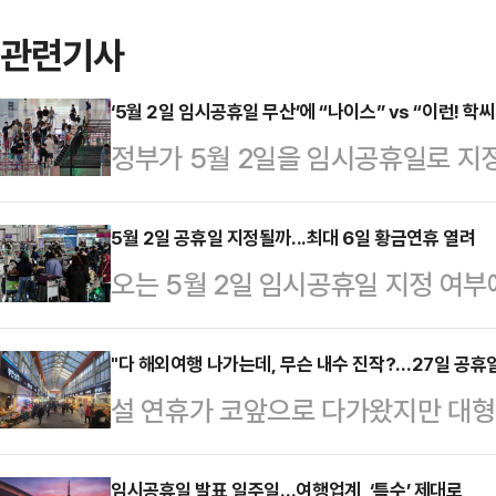
관련기사
‘5월 2일 임시공휴일 무산’에 “나이스” vs “이런! 학씨
정부가 5월 2일을 임시공휴일로 지
사이에서 다양한 반응이 쏟아지고 있
해 “(우리 회사는) 근로자의 날, 빨간 날 아니다. 안 쉬는 직장이 더 많다”, “1
5월 2일 공휴일 지정될까...최대 6일 황금연휴 열려
오는 5월 2일 임시공휴일 지정 여부
일이 모두가 쉬는 공휴일이 아닌데, 
5일 어린이날이 부처님오신날과 겹치
긴 하지”, “5월 3~6일 이미 나흘 
일까지 이어지는 황금연휴가 예정돼 
"다 해외여행 나가는데, 무슨 내수 진작?…27일 공휴일
놀고 일할 사람은 일한다”, “1일에 
설 연휴가 코앞으로 다가왔지만 대형
일이 임시공휴일로 추가 지정되면 연
대체공휴일이야?”, “나이스” 등의
사라졌다고 하소연하고 있다. 장을 보
는 지난 설 연휴에 임시공휴일을 지정
임시공휴일 발표 일주일…여행업계, ‘특수’ 제대로