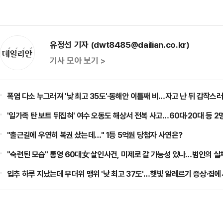
유정선 기자 (dwt8485@dailian.co.kr)
기사 모아 보기 >
폭염 다소 누그러져 '낮 최고 35도'·동해안 이틀째 비…자고 난 뒤 갑작스러
'일가족 탄 보트 뒤집혀' 여수 오동도 해상서 전복 사고…60대·20대 등 2
"출근길에 우연히 복권 샀는데…" 1등 5억원 당첨자 사연은?
"숙련된 모습" 통영 60대女 살인사건, 미제로 갈 가능성 있나…범인의 실
입추 하루 지났는데 무더위 맹위 '낮 최고 37도'…햇빛 알레르기 증상·집에