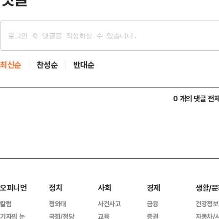
최신순
찬성순
반대순
0 개의 댓글 전
오피니언
정치
사회
경제
생활/문
칼럼
청와대
사건사고
금융
건강정보
기자의 눈
국회/정당
교육
증권
자동차/