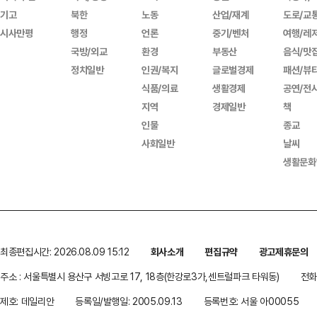
기고
북한
노동
산업/재계
도로/교
시사만평
행정
언론
중기/벤처
여행/레
국방/외교
환경
부동산
음식/맛
정치일반
인권/복지
글로벌경제
패션/뷰
식품/의료
생활경제
공연/전
지역
경제일반
책
인물
종교
사회일반
날씨
생활문화
최종편집시간: 2026.08.09 15:12
회사소개
편집규약
광고제휴문의
주소 : 서울특별시 용산구 서빙고로 17, 18층(한강로3가,센트럴파크 타워동)
전화 
제호: 데일리안
등록일/발행일: 2005.09.13
등록번호: 서울 아00055