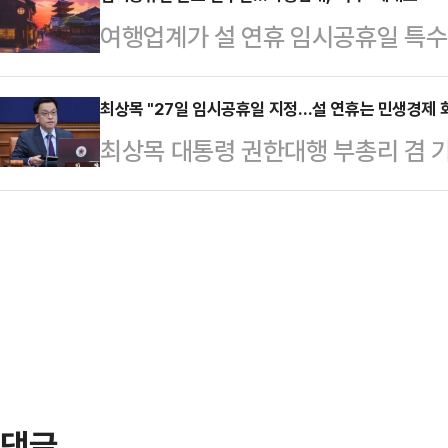
지갑을 열지 못하고 있기 때문이다. 특
방식의 결정을 기대하고 있다. 설 연휴
여행업계가 설 연휴 임시공휴일 특수
일을 임시 공휴일로 지정했지만 대
났던 당시, 정부는 국민 삶의 질 향
휴 직후인 오는 27일을 임시공휴일
것으로 전해져 상인들의 시름은 더욱
정을 제안했다.…
사, 여행 플랫폼의 국내외 여행 예약
최상목 "27일 임시공휴일 지정…설 연휴는 민생경제 
울 시내 대표적인 전통시장 중 한 곳
최상목 대통령 권한대행 부총리 겸 
업계에 따르면 교원투어 여행이지가 
한 대형마트 등을 찾았다. 설 연휴
휴일로 지정한다"고 말했다.최 권한
부터 14일까지 설 명절 연휴 기간(
산한 분위기마…
회 국무회의에서 27일을 임시공휴일
예약 건수를 집계한 결과, 임시공휴일 
설 명절을 민생경제 회복의 확실한 
142.5% 증가했다.지역별로는 일본
행은 "정부는 역대 최대 규모의 설명
나타났다.특히 …
비한 설 명절 대책은 '내수를 살리는 명절
는 명절'을 위한 것"이라고 설명했
달성할 수…
댓글