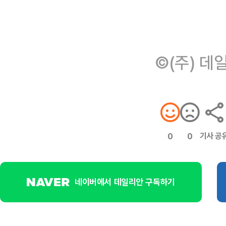
©(주) 데
기사 공
0
0
네이버에서 데일리안 구독하기