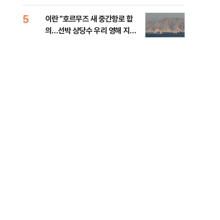
5
10
이란 "호르무즈 새 중간항로 합
폭염
의…선박 상당수 우리 영해 지난
층…
다"