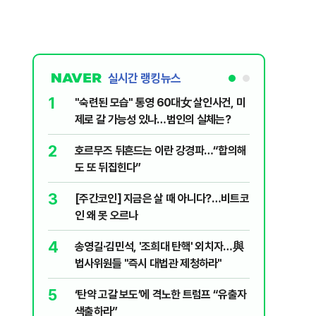
실시간 랭킹뉴스
1
6
"숙련된 모습" 통영 60대女 살인사건, 미
“우크라
제로 갈 가능성 있나…범인의 실체는?
정제유 3
2
7
호르무즈 뒤흔드는 이란 강경파…“합의해
입추 하루
도 또 뒤집힌다”
37도'…
있는 치료
3
8
[주간코인] 지금은 살 때 아니다?…비트코
李, '개미
인 왜 못 오르나
민의힘 "'
4
9
송영길·김민석, '조희대 탄핵' 외치자…與
UAE “
법사위원들 "즉시 대법관 제청하라"
격…1명 
5
10
‘탄약 고갈 보도’에 격노한 트럼프 “유출자
국민의힘 
색출하라”
당내서는