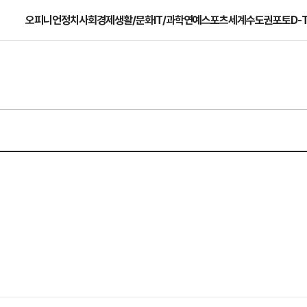
오피니언
정치
사회
경제
생활/문화
IT/과학
연예
스포츠
세계
수도권
포토
D-