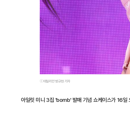
ⓒ데일리안 방규현 기자
아일릿 미니 3집 'bomb' 발매 기념 쇼케이스가 16