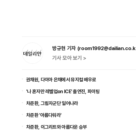
방규현 기자 (room1992@dailian.co.k
기사 모아 보기 >
권채원, 다이아 은채에서 뮤지컬 배우로
'나 혼자만 레벨업on ICE' 출연진, 파이팅
차준환, 그림자군단 일어나라
차준환 '아름다워라'
차준환, 이그리트와 아름다운 승부