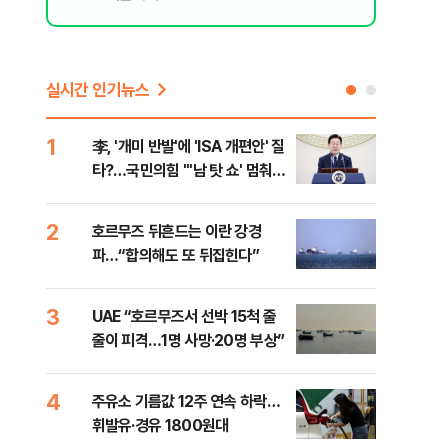
실시간 인기뉴스
1
6
李, '개미 반발'에 'ISA 개편안' 질
천안
타?…국민의힘 "'남 탓 쇼' 멈춰
이 
라"
사
2
7
호르무즈 뒤흔드는 이란 강경
[주
파…“합의해도 또 뒤집힌다”
다?
3
8
UAE “호르무즈서 선박 15척 줄
민주
줄이 피격…1명 사망·20명 부상”
청래
능 
4
9
주유소 기름값 12주 연속 하락…
"너
휘발유·경유 1800원대
운전