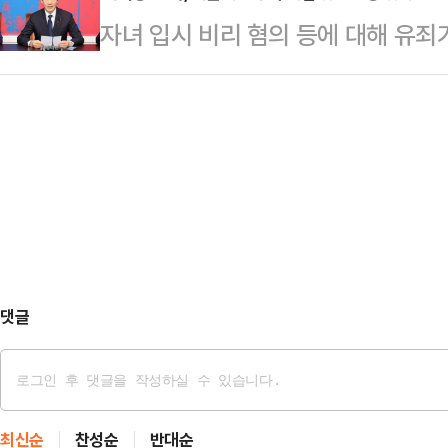
2900선 돌파 등 경제 지표 개선 
자녀 입시 비리 혐의 등에 대해 유죄
이준석의 개혁신당을 전후에 몸담은 
체 간담회 등 대외 경제 행보, 추경 
신당 대표가 서울대학교의 교수직 해
하는 두 당의 차이를 그녀는 이렇게
한 행정소송을 취하한 것으로 알려졌
갑자기 선거에서 외면할까 막연한 두
사는 16일 "서울행정법원에 계류 
는 지지자가 막상 선거에서는 꼭 찍
이날 오전 취하했다"고 밝혔다.앞서 
같다.”탁월한 대…
전문대학원 입학 문제 등 혐의로 수사
1월 교수직에서 직위해제했다. 이어 
선고받자 20…
댓글
최신순
찬성순
반대순