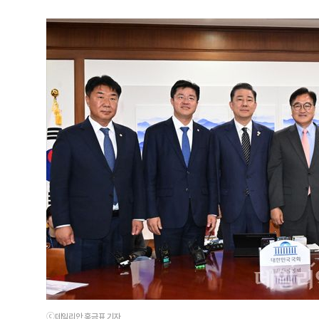
ⓒ데일리안 홍금표 기자