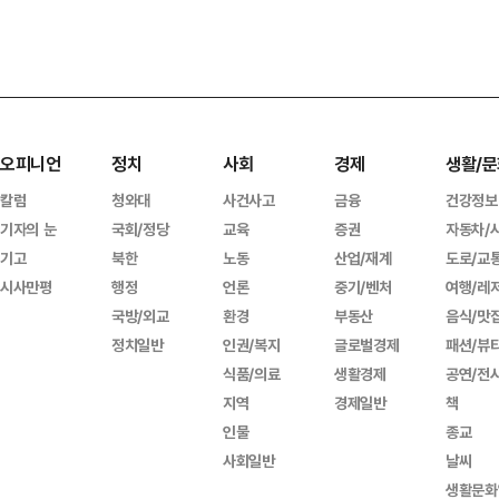
오피니언
정치
사회
경제
생활/문
칼럼
청와대
사건사고
금융
건강정보
기자의 눈
국회/정당
교육
증권
자동차/
기고
북한
노동
산업/재계
도로/교
시사만평
행정
언론
중기/벤처
여행/레
국방/외교
환경
부동산
음식/맛
정치일반
인권/복지
글로벌경제
패션/뷰
식품/의료
생활경제
공연/전
지역
경제일반
책
인물
종교
사회일반
날씨
생활문화