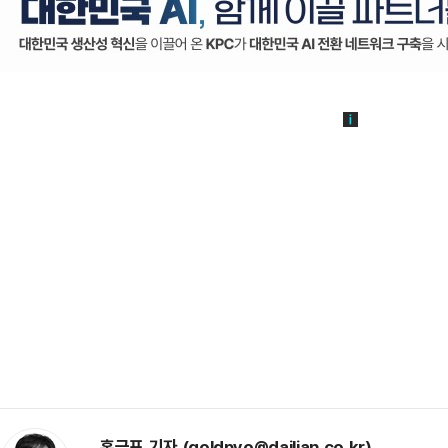
홍금표 기자 (goldpyo@dailian.co.kr)