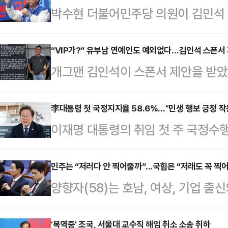
박수현 더불어민주당 의원이 김민석
앞두고 불거진 불법정치자금 제공자와
'아빠 찬스', 중국 칭화대 석사학위 
“VIP가?” 유부남 연예인도 예외없다…김인석 스폰서
개그맨 김인석이 스폰서 제안을 받
100점짜리 공직 후보자가 있다고 
난 14일 자신의 소셜미디어(SNS)에 
은 16일 YTN라디오 '뉴스파이팅'
하신다고요? 제대로 보고 오신 거 맞
李대통령 첫 국정지지율 58.6%…"민생 행보 긍정 작
솔직하게, 객관적으로 국민에게 (의
이재명 대통령의 취임 첫 주 국정수행
시지)을 공개했다.공개된 메시지에는 
다"며 "(인사청문회를) 그렇게 했을
론조사 결과가 나왔다.16일 리얼미
이전시로, 고액의 스폰서를 필요로 
확하게 이야기를…
일 무선 100% ARS 방식으로 조사
민주는 “저러다 안 찍어줄까”...국힘은 “저래도 꼭 찍어
전문 에이전트’라는 소개 글이 담겨 있
양향자(58)는 호남, 여상, 기업 출
국정수행 지지도에 대해 응답자 58.6
에게 호감을 가지셔서 연락을 드리게
이력에 하나 더 추가할, 다른 유력 
답했다. '잘 모름'이라고 답한 응답
자 하는데,…
다. 현재 대한민국에서 조국당만 빼고
'복역중' 조국, 서울대 교수직 해임 취소 소송 취하