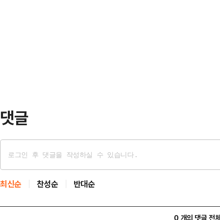
했다.권성동 원내대표는 16일 오후
제·방위비 분담금 등의 과제를 안고 
의원총회에서 "더 이상 분열은 안된다
경 여사와 함께 캐나다로 출국한다.
은 내가 안고 갈테니 새로 선출될 
대…
한다"고 강조했다.권 원내대표는 "
과 기쁨을 듬뿍 받는 국민의힘으로 
준 모든 의원들께 깊은 감사…
댓글
최신순
찬성순
반대순
0 개의 댓글 전