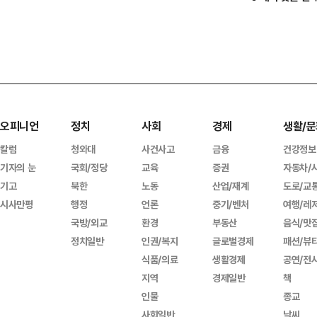
오피니언
정치
사회
경제
생활/문
칼럼
청와대
사건사고
금융
건강정보
기자의 눈
국회/정당
교육
증권
자동차/
기고
북한
노동
산업/재계
도로/교
시사만평
행정
언론
중기/벤처
여행/레
국방/외교
환경
부동산
음식/맛
정치일반
인권/복지
글로벌경제
패션/뷰
식품/의료
생활경제
공연/전
지역
경제일반
책
인물
종교
사회일반
날씨