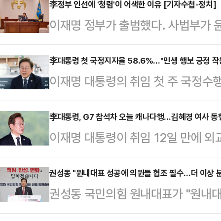
'아빠 찬스', 중국 칭화대 석사학위 
李정부 인선에 '청렴'이 어색한 이유 [기자수첩-정치]
이재명 정부가 출범했다. 사법부가 
100점짜리 공직 후보자가 있다고 
선고를 내리기에 앞서 '내란종식'을 
은 16일 YTN라디오 '뉴스파이팅'
로 인수위원회 없이 출범한 새 정부인
李대통령 첫 국정지지율 58.6%…"민생 행보 긍정 작
솔직하게, 객관적으로 국민에게 (의
이재명 대통령의 취임 첫 주 국정수행
에 대한 인선도 신속하다.친명(친이
다"며 "(인사청문회를) 그렇게 했을
론조사 결과가 나왔다.16일 리얼미
원은 이재명 대통령 인선 기준의 핵심을
확하게 이야기를…
일 무선 100% ARS 방식으로 조사
李대통령, G7 참석차 오늘 캐나다행…김혜경 여사 동
정성호 의원은 지난 12일 라디오에서
이재명 대통령이 취임 12일 만에 외
국정수행 지지도에 대해 응답자 58.6
가'라는 질문에 "유능함이 검증된 인
해외 순방으로 15~17일(현지시간) 
답했다. '잘 모름'이라고 답한 응답
된다는 것…
회의에 1박 3일 일정으로 참석한다. 
권성동 "원내대표 성공에 의원들 협조 필수…더 이상 
2900선 돌파 등 경제 지표 개선 
권성동 국민의힘 원내대표가 "원내대
가 약 반년 만에 복귀하는 셈이다.이
체 간담회 등 대외 경제 행보, 추경 
(신임) 원내대표가 성공하려면 의원
는 부분은 도널드 트럼프 미국 대통령