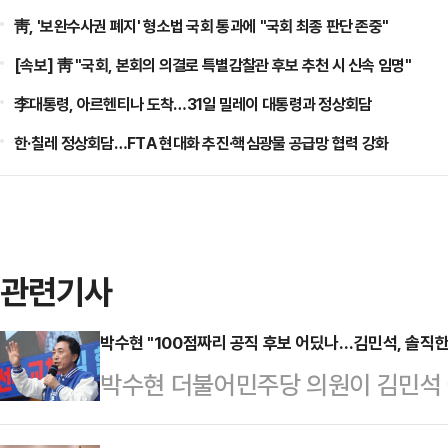
靑, '보완수사권 폐지' 형소법 국회 통과에 "국회 최종 판단 존중"
[속보] 靑 "국회, 본회의 의결로 특별감찰관 후보 추천 시 신속 임명"
李대통령, 아르헨티나 도착…31일 밀레이 대통령과 정상회담
한·칠레 정상회담…FTA 현대화 추진·핵심광물 공급망 협력 강화
관련기사
박수현 "100점짜리 공직 후보 어딨나…김민석, 솔직한
박수현 더불어민주당 의원이 김민석
앞두고 불거진 불법정치자금 제공자와