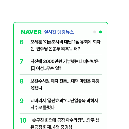
실시간 랭킹뉴스
6
플, 中창신
오세훈 '여론조사비 대납' 1심 유죄에 회자
된 '민주당 돈봉투 의혹'…왜?
7
구협회 외국
지진에 3000만원 기부했는데 비난받은
령 20대 지
日 여성...무슨 일?
 올인은 금
8
 의식했
보완수사권 폐지 진통…대책 마련은 야당
가 논란 재
낮춰야"
몫됐나
 99%" 등
9
리째 흔들리는
레버리지 '풍선효과'?…단일종목 막히자
지수로 몰렸다
10
' 막는 의사
"솟구친 화염에 공장 아수라장"…양주 섬
유공장 화재, 4명 중경상