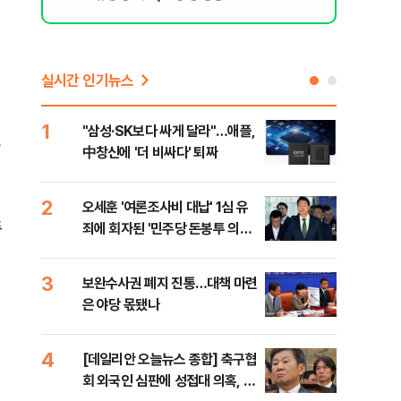
실시간 인기뉴스
1
6
"삼성·SK보다 싸게 달라"…애플,
"캐
中창신에 '더 비싸다' 퇴짜
성 
행적
2
7
오세훈 '여론조사비 대납' 1심 유
"약
추
죄에 회자된 '민주당 돈봉투 의
막는
혹'…왜?
닥터
3
8
보완수사권 폐지 진통…대책 마련
李대
은 야당 몫됐나
식했
낮춰
4
9
[데일리안 오늘뉴스 종합] 축구협
美,
회 외국인 심판에 성접대 의혹, 李
협에