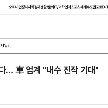
오피니언
정치
사회
경제
생활/문화
IT/과학
연예
스포츠
세계
수도권
포토
D-
경제일반
다… 車 업계 "내수 진작 기대"