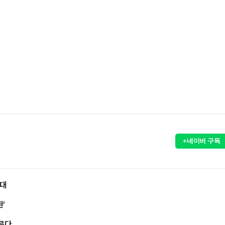
+네이버 구독
확대
'
허문다