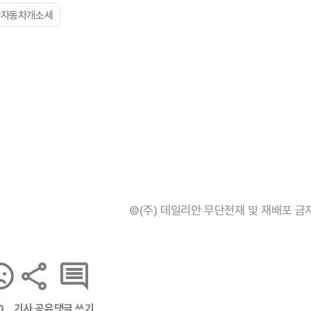
#자동차개소세
©(주) 데일리안 무단전재 및 재배포 금
기사 공유
댓글 쓰기
0