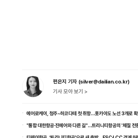
편은지 기자 (silver@dailian.co.kr)
기사 모아 보기 >
에어로케이, 청주~하코다테 첫 취항…홋카이도 노선 3개로 
"통합 대한항공·진에어와 다른 길"…트리니티항공의 '체질 전환
티웨이항공, ‘트리니티항공’으로 새 출발…FSC·LCC 경계 