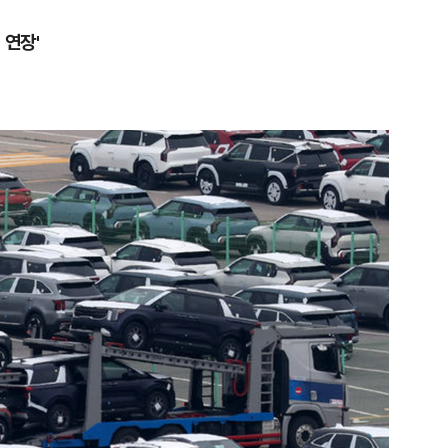
 연장'
1
"삼성·SK보다 싸게 달라"…애
에 '더 비싸다' 퇴짜
2
[데일리안 오늘뉴스 종합] 축
인 심판에 성접대 의혹, 李대통
지율 하락 의식했나, 삼전닉스
3
李대통령, 20대 지지율 하락
물, SK하이닉스 프리마켓 시초
나…"청년 보편적 지원 문턱 
점화, 김민석 "과반 승리 가능성
4
'압수수색·성접대 의혹' 송두
대한민국 축구판
5
"약만으론 한계"…당뇨병 '시작
과학자의 도전 [내일의 닥터]