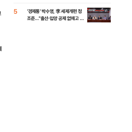
대통령 20대 지지율 하락 의식했
나, 삼전닉스 올인은 금물, SK하
5
10
'경제통' 박수영, 李 세제개편 정
"솟
고
이닉스 프리마켓 시초가 논란 재
조준…"출산·입양 공제 없애고 세
양주
점화, 김민석 "과반 승리 가능성
금폭탄"
99%" 등
혜