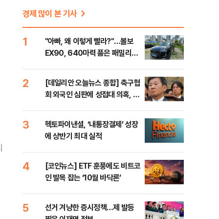
경제 많이 본 기사
1
"아빠, 왜 이렇게 빨라?"…볼보
EX90, 640마력 품은 패밀리카
[시승기]
2
[데일리안 오늘뉴스 종합] 축구협
회 외국인 심판에 성접대 의혹, 李
대통령 20대 지지율 하락 의식했
나, 삼전닉스 올인은 금물, SK하
3
헥토파이낸셜, ‘내통장결제’ 성장
이닉스 프리마켓 시초가 논란 재
에 상반기 최대 실적
점화, 김민석 "과반 승리 가능성
지
99%" 등
4
[코인뉴스] ETF 훈풍에도 비트코
인 발목 잡는 ‘10월 바닥론’
5
선거 겨냥한 증시정책…제 발등