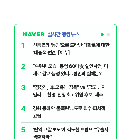
실시간 랭킹뉴스
1
6
신동엽의 ‘농담’으로 드러난 대학로에 대한
손현보 목
‘대중적 편견’ [이슈]
7
폐기물 수
2
"숙련된 모습" 통영 60대女 살인사건, 미
경미화원
제로 갈 가능성 있나…범인의 실체는?
8
지구촌 덮
3
"정청래, 李 모욕에 침묵" vs "금도 넘지
기도 끊
말라"…친명-친청 최고위원 후보, 제주서
9
국민의힘 
격돌
4
강원 동해안 '물폭탄'…도로 침수·피서객
당내서는
고립
10
[주간코인
5
‘탄약 고갈 보도’에 격노한 트럼프 “유출자
인 왜 못
색출하라”