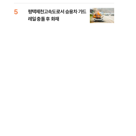
라"
5
10
평택제천고속도로서 승용차 가드
폐기
레일 충돌 후 화재
60