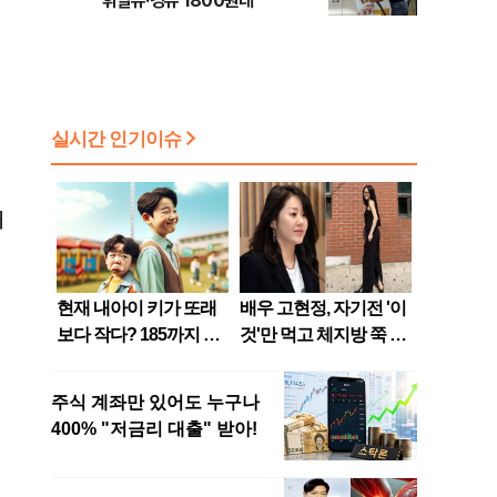
휘발유·경유 1800원대
대