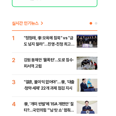
실시간 인기뉴스
1
6
"정청래, 李 모욕에 침묵" vs "금
美 
도 넘지 말라"…친명-친청 최고위
질…
원 후보, 제주서 격돌
2
7
강원 동해안 '물폭탄'…도로 침수·
서울
피서객 고립
기 
3
8
"결혼, 불이익 없어야"…李, '대출
농협
·청약·세제' 22개 과제 점검 지시
자금
4
9
李, '개미 반발'에 'ISA 개편안' 질
UA
타?…국민의힘 "'남 탓 쇼' 멈춰
줄이