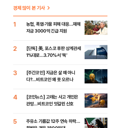
경제 많이 본 기사
1
농협, 폭염·가뭄 피해 대응…재해
자금 3000억 긴급 지원
2
[단독] 美, 포스코 후판 상계관세
1%대로…3.70%서 '뚝'
3
[주간코인] 지금은 살 때 아니
다?…비트코인 왜 못 오르나
4
[코인뉴스] 고래는 사고 개인은
관망…비트코인 엇갈린 신호
5
주유소 기름값 12주 연속 하락…