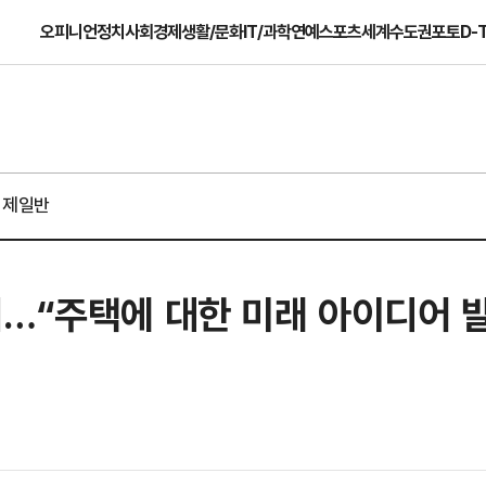
오피니언
정치
사회
경제
생활/문화
IT/과학
연예
스포츠
세계
수도권
포토
D-
경제일반
최…“주택에 대한 미래 아이디어 