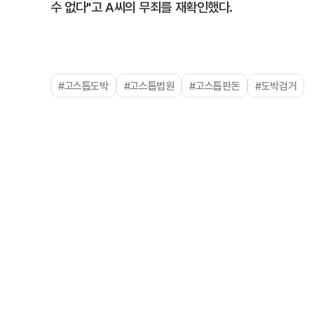
수 없다"고 A씨의 무죄를 재확인했다.
#고스톱도박
#고스톱법원
#고스톱판돈
#도박검거