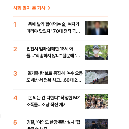
사회 많이 본 기사
1
"몸에 발라 핥아먹는 술, 여자가
따라야 맛있지" 70대 전직 국회
의원의 만행
2
인천서 엄마 살해한 18세 아
들…"죄송하지 않냐" 질문에 ‘묵
묵부답’
3
'일가족 탄 보트 뒤집혀' 여수 오동
도 해상서 전복 사고…60대·20
대 등 2명 사망
4
"돈 되는 건 다한다" 작정한 MZ
조폭들…소탕 작전 개시
지
5
경찰, '여의도 한강 폭탄 설치' 협