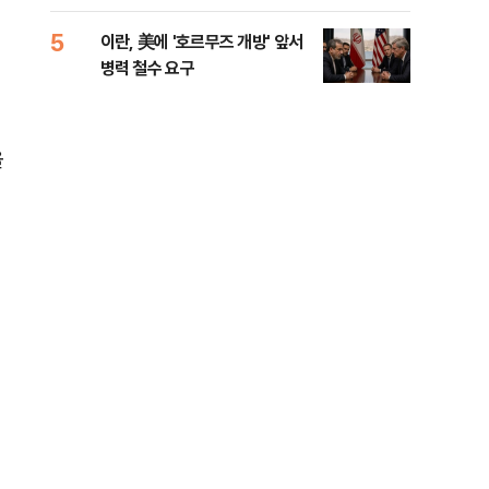
들께 송구"
길 
5
10
이란, 美에 '호르무즈 개방' 앞서
전한
병력 철수 요구
소…
올