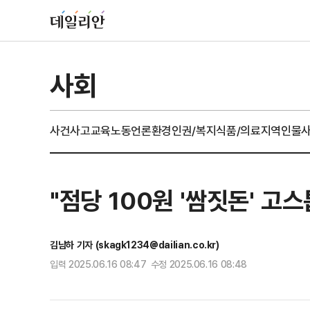
사회
사건사고
교육
노동
언론
환경
인권/복지
식품/의료
지역
인물
"점당 100원 '쌈짓돈' 고
김남하 기자 (skagk1234@dailian.co.kr)
입력 2025.06.16 08:47 수정 2025.06.16 08:48