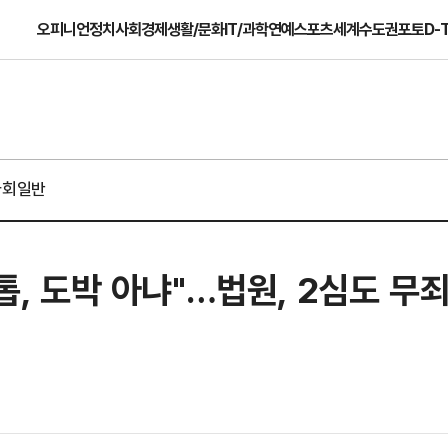
오피니언
정치
사회
경제
생활/문화
IT/과학
연예
스포츠
세계
수도권
포토
D-
사회일반
스톱, 도박 아냐"…법원, 2심도 무