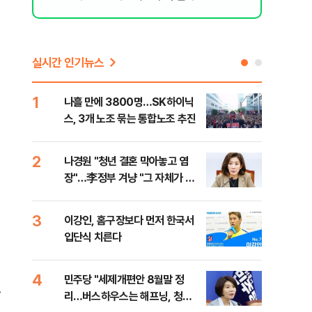
실시간 인기뉴스
1
6
나흘 만에 3800명…SK하이닉
사우
스, 3개 노조 묶는 통합노조 추진
화재
2
7
나경원 "청년 결혼 막아놓고 염
장동
장"…李정부 겨냥 "그 자체가 결
이 
혼 페널티"
3
8
이강인, 홈구장보다 먼저 한국서
바이
입단식 치른다
"고
4
9
민주당 "세제개편안 8월말 정
장동
.
리…버스하우스는 해프닝, 청년
표…