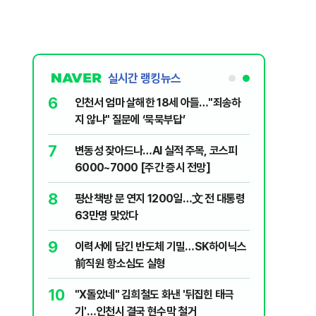
실시간 랭킹뉴스
6
MZ조폭들…
인천서 엄마 살해한 18세 아들…"죄송하
지 않냐" 질문에 ‘묵묵부답’
7
시기사 무
변동성 잦아드나…AI 실적 주목, 코스피
6000~7000 [주간 증시 전망]
8
스, 3개 노
평산책방 문 연지 1200일…文 전 대통령
63만명 맞았다
9
에 알려버릴
이력서에 담긴 반도체 기밀…SK하이닉스
前직원 항소심도 실형
10
 "고통 참으
"X돌았네" 김희철도 화낸 '뒤집힌 태극
기'…인천시 결국 현수막 철거