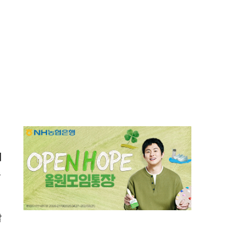
.
려
초
할