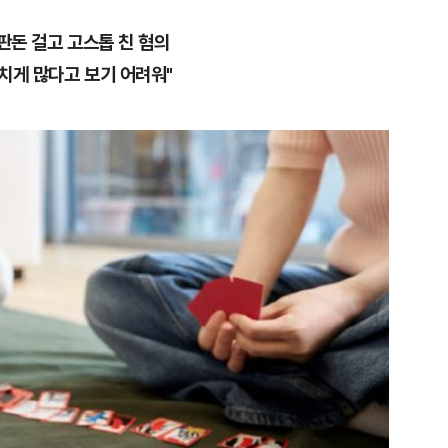
판돈 걸고 고스톱 친 혐의
치게 많다고 보기 어려워"
1
"돈 되는 건 다한다" 작정한 
소탕 작전 개시
2
소주 2~3잔 마시고 운전한 택
죄…혈중알코올농도 0.03%
3
나흘 만에 3800명…SK하이닉
조 묶는 통합노조 추진
4
"한글 적힌 쓰레기가…전 세계
것" 경고 날린 日
5
바이든 암, 뼈 넘어 전이…차남
며 목소리 내고 있다"