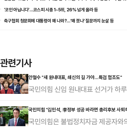
'코인 아닙니다'…코스피 시총 1~5위, 26% 넘게 올라 등
축구협회 청문회에 대통령이 왜 나와?…‘왜 졌나’ 질문까지 눈살 등
관련기사
안철수 "새 원내대표, 쇄신의 길 가야…특검 협조도"
국민의힘 신임 원내대표 선거가 하루
의원이 "새 원내대표는 '죽어야 산다
의원은 15일 페이스북에 "우리가 떳떳
국민의힘 "김민석, 李정부 성공 바라면 총리후보 사퇴
국민의힘은 불법정치자금 제공자와의
은 과감히 털고 가야 한다"며 이른바 