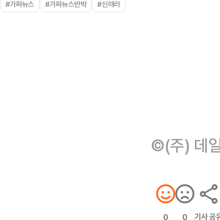
#가짜뉴스
#가짜뉴스반박
#신애라
©(주) 데
기사 공
0
0