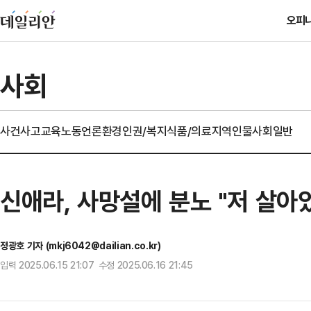
오피
사회
사건사고
교육
노동
언론
환경
인권/복지
식품/의료
지역
인물
사회일반
신애라, 사망설에 분노 "저 살아있
정광호 기자 (mkj6042@dailian.co.kr)
입력 2025.06.15 21:07 수정 2025.06.16 21:45