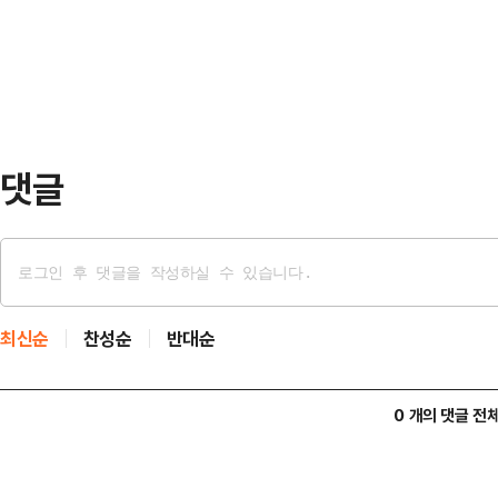
종 의사가 담긴 서한을 베냐민 네타
정청래가 이재명"이라…
게 전달했다고 밝혔다.서한에는 “우
장하기 위해 계속되고 있는 가자지구
가자지구에 있는 민간인을 해…
댓글
최신순
찬성순
반대순
0 개의 댓글 전