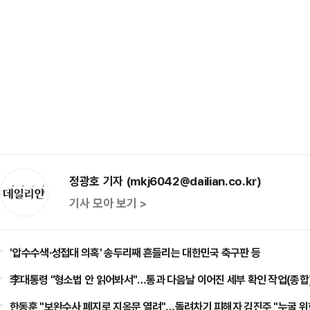
정광호 기자 (mkj6042@dailian.co.kr)
기사 모아 보기 >
'압수수색·성접대 의혹' 송두리째 흔들리는 대한민국 축구판 등
李대통령 "형소법 안 읽어봐서"…통과 다음날 이어진 세부 확인 작업(종합)
한동훈 "보완수사 폐지로 지옥문 열려"…돌려차기 피해자 김진주 "누굴 위한