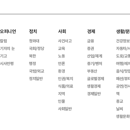
오피니언
정치
사회
경제
생활/문
칼럼
청와대
사건사고
금융
건강정보
기자의 눈
국회/정당
교육
증권
자동차/
기고
북한
노동
산업/재계
도로/교
시사만평
행정
언론
중기/벤처
여행/레
국방/외교
환경
부동산
음식/맛
정치일반
인권/복지
글로벌경제
패션/뷰
식품/의료
생활경제
공연/전
지역
경제일반
책
인물
종교
사회일반
날씨
생활문화