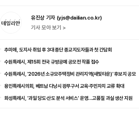
유진상 기자 (yjs@dailian.co.kr)
기사 모아 보기 >
추미애, 도지사 취임 후 3대 종단 종교지도자들과 첫 간담회
수원특례시, 제15회 전국 규방공예 공모전 작품 접수
수원특례시, '2026년 소규모주택정비 관리지역(새빛타운)' 후보지 공모
용인특례시의회, 베트남 다낭시 광푸구서 교육·주민자치 교류 확대
화성특례시, '과일 당도·산도 분석 서비스' 운영…고품질 과실 생산 지원