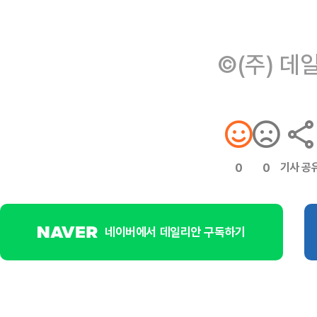
©(주) 데
기사 공
0
0
네이버에서 데일리안 구독하기