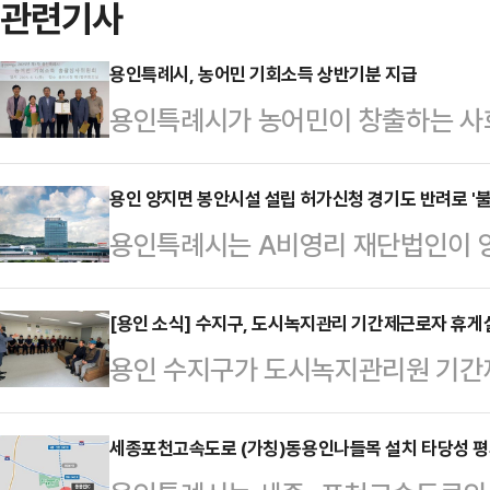
관련기사
용인특례시, 농어민 기회소득 상반기분 지급
용인특례시가 농어민이 창출하는 사회
민 기회소득' 상반기분을 지난 13일
청년 농어민 △친환경 농축수산물 또
용인 양지면 봉안시설 설립 허가신청 경기도 반려로 '불
용인특례시는 A비영리 재단법인이 양
이내 농어민에게는 월 15만 원씩 
안시설(봉안당) 설립과 관련해 시와
며, 그 외 일반 농어민에게는 월 5만
함에 따라 설립 불가 결정이 내려졌다
[용인 소식] 수지구, 도시녹지관리 기간제근로자 휴게
기분으로 지급된 농어민 기회소득은 2
용인 수지구가 도시녹지관리원 기간
적 2만4681㎡에 지상 4층 규모로
매장과 지역 농축협 매장에서 사용할 
쉴 수 있도록 휴게시설 개보수 공사
봉안시설 설치를 목적으로 하는 민간
30일까지…
자 휴게시설에 대한 실태조사를 실시
세종포천고속도로 (가칭)동용인나들목 설치 타당성 평
지가 양지 사거리 인근 주거지역과 맞