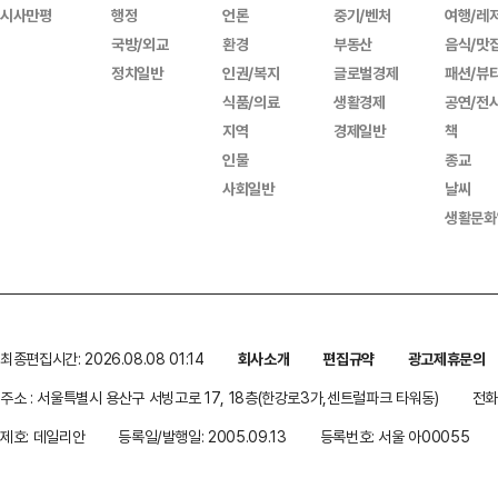
시사만평
행정
언론
중기/벤처
여행/레
국방/외교
환경
부동산
음식/맛
정치일반
인권/복지
글로벌경제
패션/뷰
식품/의료
생활경제
공연/전
지역
경제일반
책
인물
종교
사회일반
날씨
생활문화
최종편집시간: 2026.08.08 01:14
회사소개
편집규약
광고제휴문의
주소 : 서울특별시 용산구 서빙고로 17, 18층(한강로3가,센트럴파크 타워동)
전화 
제호: 데일리안
등록일/발행일: 2005.09.13
등록번호: 서울 아00055