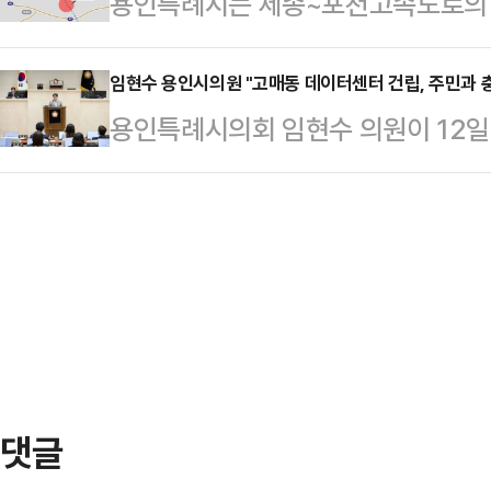
용인특례시는 세종~포천고속도로의 
확보하여 올해 리모델링 공사를 추진
정지와 인접해 있는 점 등으로 인해
의 타당성 평가를 통과해 사업 추진 
고려한 이번 개보수를 통해 노후화된
주민 1800여 …
가의 경제성 분석 결과 비용 대비 편익
임현수 용인시의원 "고매동 데이터센터 건립, 주민과 
전면 개편하고, 냉난방기 및 휴게용
용인특례시의회 임현수 의원이 12일 
의 타당성이 공식적으로 확인된 셈이다
높였다.화장실은 대변기, 소변기, 
분 자유발언을 통해 고매동(기흥동)
정성 검토에서는 B/C값이 1.13으
고, 샤워실은 별도의 탈…
문제점과 시의 소극적인 소통 자세를 
다.이번 국토교통부 타당성 평가는 
터센터 건립과 관련한 첫 주민설명회
른 것이다. 총사업비 300억원 이
집회가 계속되고 있다"며 "수차례에
평가다.…
하고, 시는 여전히 직접적인 소통에 
르면 시는 지난해 11월, 도시계획위
지하굴착 등의…
댓글