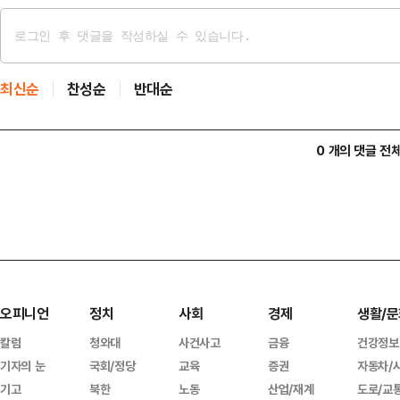
최신순
찬성순
반대순
0 개의 댓글 전
오피니언
정치
사회
경제
생활/문
칼럼
청와대
사건사고
금융
건강정보
기자의 눈
국회/정당
교육
증권
자동차/
기고
북한
노동
산업/재계
도로/교