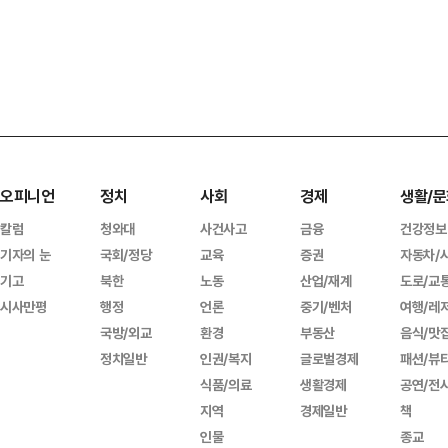
오피니언
정치
사회
경제
생활/문
칼럼
청와대
사건사고
금융
건강정보
기자의 눈
국회/정당
교육
증권
자동차/
기고
북한
노동
산업/재계
도로/교
시사만평
행정
언론
중기/벤처
여행/레
국방/외교
환경
부동산
음식/맛
정치일반
인권/복지
글로벌경제
패션/뷰
식품/의료
생활경제
공연/전
지역
경제일반
책
인물
종교