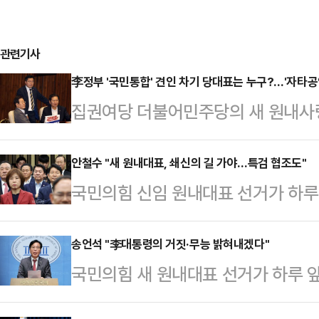
관련기사
李정부 '국민통합' 견인 차기 당대표는 누구?…'자타공인 
집권여당 더불어민주당의 새 원내사령
이 선출된 가운데 정치권의 관심은 
있다.14일 여권에 따르면, 민주당의
안철수 "새 원내대표, 쇄신의 길 가야…특검 협조도"
국민의힘 신임 원내대표 선거가 하루
포을)과 3선의 박찬대 의원(인천 연수
의원이 "새 원내대표는 '죽어야 산다
된다. 두 사람 모두 대표적인 친명
의원은 15일 페이스북에 "우리가 떳떳
송언석 "李대통령의 거짓·무능 밝혀내겠다"
임기는 직전 당대표인 이재명 대통령의
국민의힘 새 원내대표 선거가 하루 앞
은 과감히 털고 가야 한다"며 이른바 
재명 정부 출범 후 집권여당 첫 당
언석 의원은 "이재명 대통령의 거짓
협조해야 한다는 입장을 밝혔다.안 
갖는다.만만…