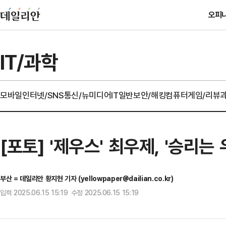
오피
IT/과학
모바일
인터넷/SNS
통신/뉴미디어
IT일반
보안/해킹
컴퓨터
게임/리뷰
[포토] '제우스' 최우제, '승리는
부산 = 데일리안 황지현 기자 (yellowpaper@dailian.co.kr)
입력 2025.06.15 15:19 수정 2025.06.15 15:19