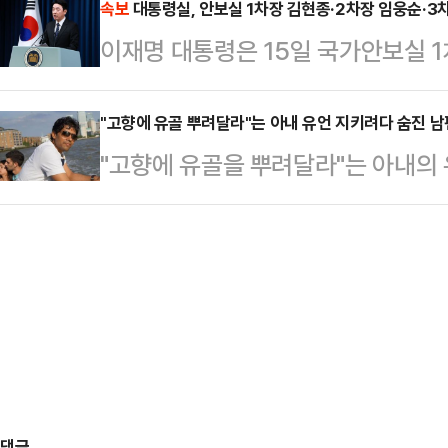
송 의원은 15일 페이스북에 "국민
속보
대통령실, 안보실 1차장 김현종·2차장 임웅순·3
로 인한 조기 대선 후, 우리 국민은
이재명 대통령은 15일 국가안보실 
정당으로 거듭날 수 있도록 모든 역
지켜보고 계신다"며 "이번 원내대표
명했다. 국가안보실 2차장에는 임웅
"이 대통령이 온 국민에게 25만 원
좌우…
주교황청 대사를 각각 임명했다. 신
"고향에 유골 뿌려달라"는 아내 유언 지키려다 숨진 남
와서는 슬그머니 선별 지원으로 후퇴하
"고향에 유골을 뿌려달라"는 아내의
석에는 하정우 전 네이버 혁신센터장
를 열겠다며 상법 개정을 강하게 추
락한 에어인디아 여객기에 탑승해 숨
의 간담회에서 상법…
일(현지시간) 인디아투데이에 따르면 
탑승객 241명 중에는 마누바이 파톨
께 런던에 살고 있던 그는 일주일 전
세상을 떠나기 전, 남편에게 자신의
바디야에 있는 강에 뿌려달라고 유언
원을 들어주기 …
댓글