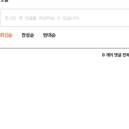
최신순
찬성순
반대순
0 개의 댓글 전