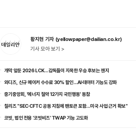
황지현 기자 (yellowpaper@dailian.co.kr)
기사 모아 보기 >
개막 앞둔 2026 LCK…감독들이 지목한 우승 후보는 젠지
와디즈, 신규 메이커 수수료 30% 할인…AI·데이터 기능도 강화
중기중앙회, '에너지 절약 12가지 국민행동' 동참
칠리즈 "SEC·CFTC 공동 지침에 팬토큰 포함…미국 사업 근거 확보"
코빗, 법인 전용 '코빗비즈' TWAP 기능 고도화