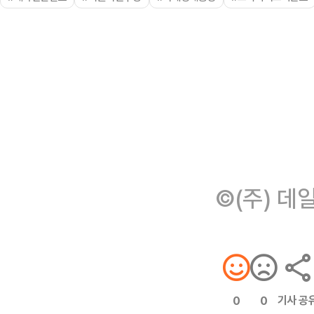
©(주) 데
기사 공
0
0