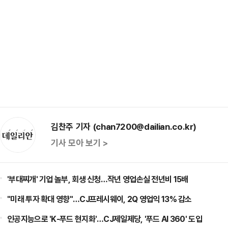
김찬주 기자 (chan7200@dailian.co.kr)
기사 모아 보기 >
'부대찌개' 기업 놀부, 회생 신청…작년 영업손실 전년비 15배
"미래 투자 확대 영향"…CJ프레시웨이, 2Q 영업익 13% 감소
인공지능으로 'K-푸드 현지화'…CJ제일제당, '푸드 AI 360' 도입