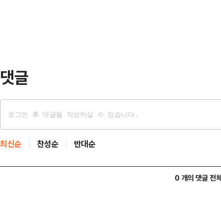
로 대응하기 위해 경제 6단체 회장,
기 방송을 전면 …
가졌다"며 "함께 협력해 미국의 통상
다"고 밝혔다.이어 "이스라엘-이란
"가장 우선적으로…
댓글
최신순
찬성순
반대순
0 개의 댓글 전