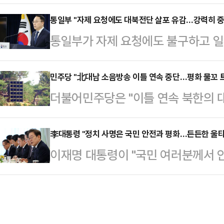
중지에 호응한 것으로 풀이된다.합동
있다"고 밝혔다.이어 "오늘 새벽 
음 방송이 청취된 지역은 없다"며 "
통일부 "자제 요청에도 대북전단 살포 유감…강력히 중
을 살포한 것이 확인됐다"며 "정부는
통일부가 자제 요청에도 불구하고 일
밝혔다.앞서 군은 이재명 대통령의 지
에도 불구하고 이를 위반한 데 대해 
대해 유감을 표명하며 전단 살포 중
기 방송을 중단한 바 있다.군 관계자
그러면서 "이 대통…
인은 9일 정례브리핑에서 "지난 2
민주당 "北대남 소음방송 이틀 연속 중단…평화 물꼬 
송 내용과 운용 시간대가 달랐다"면
더불어민주당은 "이틀 연속 북한의 
요청에도 불구하고 지난 4월 27일, 
으로 대남방송이 청취됐고, 이후로는
"앞으로도 접경지역 주민들의 안전 
것에 대해 유감을 표한다"고 말했다.
회 민주당 대변인은 14일 서면 브리
李대통령 "정치 사명은 국민 안전과 평화…든든한 울타
조성하고 접경지역 주민의 생명과 안
이재명 대통령이 "국민 여러분께서 
방송 전면 중단을 지시한 바로 다음
를 강력히 요청한다"고 밝혔다.이어 
든한 울타리가 되어드리겠다"고 약속
호 비방의 소리들이 자취를 감췄다"며
소통해 재…
"정치의 가장 중요한 사명은 국민의
경지역 주민들이 소음 지옥에서 벗어
말했다.우선 그는 "G7 정상회의 참
다.앞서 이재명 대통령은 지난 11일