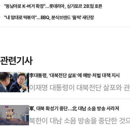
"동남아로 K-버거 확장"…롯데리아, 싱가포르 2호점 호픈
"내 맘대로 떡볶이"…BBQ, 분식브랜드 '올떡' 새단장
관련기사
李대통령, '대북전단 살포'에 예방·처벌 대책 지시
이재명 대통령이 대북전단 살포와 관
을 지시했다.강유정 대통령실 대변인
명 정부는 접경지역 주민의 일상과 
軍, 대북 확성기 중단…北 대남 소음 방송 사라져
북한이 대남 소음 방송을 중단한 것으
고조시킬 수 있는 불법적인 대북전단