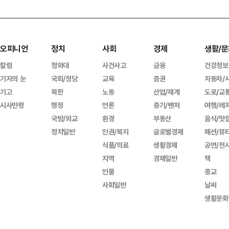
오피니언
정치
사회
경제
생활/문
칼럼
청와대
사건사고
금융
건강정보
기자의 눈
국회/정당
교육
증권
자동차/
기고
북한
노동
산업/재계
도로/교
시사만평
행정
언론
중기/벤처
여행/레
국방/외교
환경
부동산
음식/맛
정치일반
인권/복지
글로벌경제
패션/뷰
식품/의료
생활경제
공연/전
지역
경제일반
책
인물
종교
사회일반
날씨
생활문화