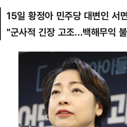
15일 황정아 민주당 대변인 서
"군사적 긴장 고조…백해무익 