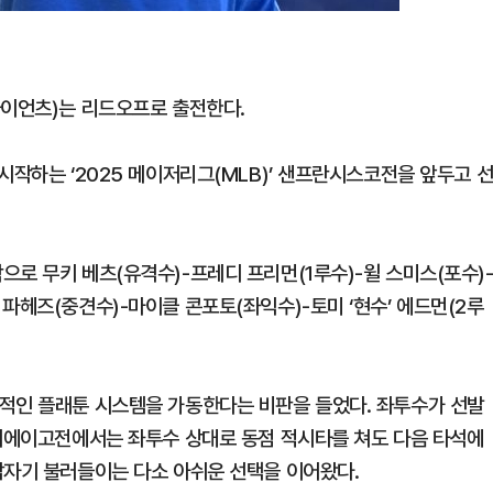
자이언츠)는 리드오프로 출전한다.
시작하는 ‘2025 메이저리그(MLB)’ 샌프란시스코전을 앞두고 
로 무키 베츠(유격수)-프레디 프리먼(1루수)-윌 스미스(포수)
파헤즈(중견수)-마이클 콘포토(좌익수)-토미 ‘현수’ 에드먼(2루
적인 플래툰 시스템을 가동한다는 비판을 들었다. 좌투수가 선발
샌디에이고전에서는 좌투수 상대로 동점 적시타를 쳐도 다음 타석에
갑자기 불러들이는 다소 아쉬운 선택을 이어왔다.