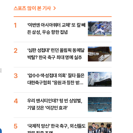
스포츠 많이 본 기사
1
‘이번엔 아시아쿼터 교체’ 또 칼 빼
든 삼성, 우승 향한 집념
2
‘심판 성접대’ 런던 올림픽 동메달
박탈? 한국 축구 최대 명예 실추
지
3
'압수수색·성접대 의혹' 질타 들은
대한축구협회 "응원과 칭찬 받을
수 있는 조직으로…"
4
우리 맨시티인데? 텅 빈 상암벌,
기댈 것은 ‘이강인 효과’
5
‘국제적 망신’ 한국 축구, 외신들도