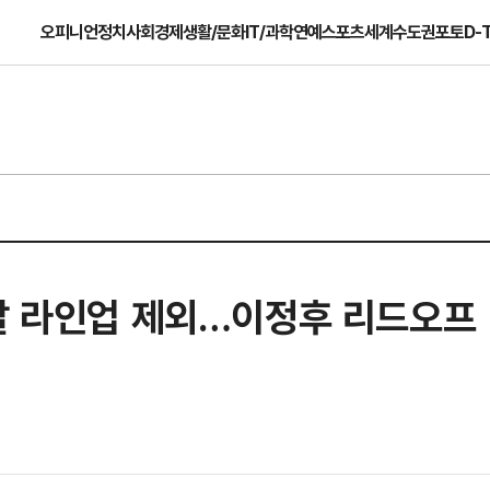
오피니언
정치
사회
경제
생활/문화
IT/과학
연예
스포츠
세계
수도권
포토
D-
선발 라인업 제외…이정후 리드오프