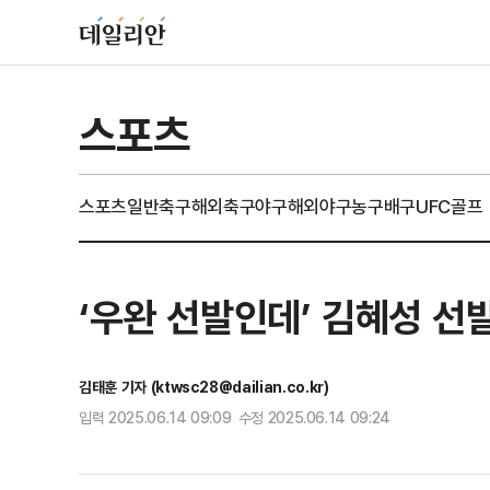
스포츠
스포츠일반
축구
해외축구
야구
해외야구
농구
배구
UFC
골프
‘우완 선발인데’ 김혜성 
김태훈 기자 (ktwsc28@dailian.co.kr)
입력 2025.06.14 09:09 수정 2025.06.14 09:24