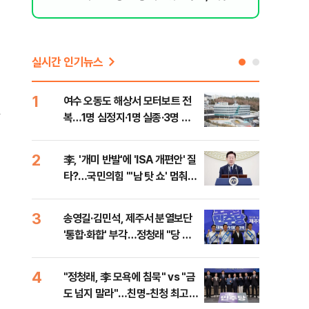
격돌
실시간 인기뉴스
1
6
여수 오동도 해상서 모터보트 전
손현
선
복…1명 심정지·1명 실종·3명 경
통령
상
2
7
李, '개미 반발'에 'ISA 개편안' 질
UA
-
타?…국민의힘 "'남 탓 쇼' 멈춰
줄이
라"
3
8
송영길·김민석, 제주서 분열보단
평택
'통합·화합' 부각…정청래 "당 공
레일
격해 놓고 뻔뻔해"
4
9
"정청래, 李 모욕에 침묵" vs "금
부산
도 넘지 말라"…친명-친청 최고위
아 