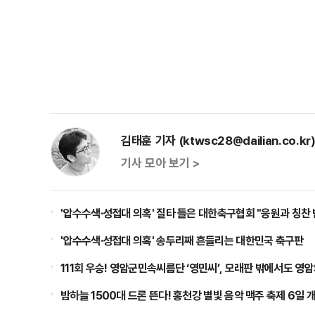
김태훈 기자 (ktwsc28@dailian.co.kr
기사 모아 보기 >
'압수수색·성접대 의혹' 질타 들은 대한축구협회 "응원과 칭찬
'압수수색·성접대 의혹' 송두리째 흔들리는 대한민국 축구판
111회 우승! 영암군민속씨름단 ‘영민씨’, 모래판 밖에서도 영
밤하늘 1500대 드론 뜬다! 홍천강 별빛 음악 맥주 축제 6일 