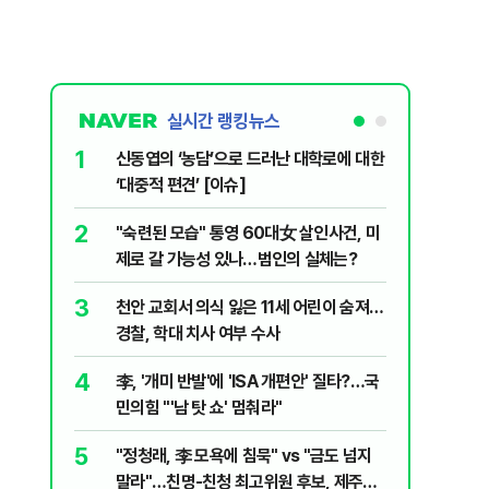
실시간 랭킹뉴스
1
6
신동엽의 ‘농담’으로 드러난 대학로에 대한
입추 하루
‘대중적 편견’ [이슈]
37도'…
있는 치료
2
7
"숙련된 모습" 통영 60대女 살인사건, 미
‘탄약 고
제로 갈 가능성 있나…범인의 실체는?
색출하라
3
8
천안 교회서 의식 잃은 11세 어린이 숨져…
송영길·김
경찰, 학대 치사 여부 수사
합' 부각
4
9
李, '개미 반발'에 'ISA 개편안' 질타?…국
호르무즈
민의힘 "'남 탓 쇼' 멈춰라"
도 또 뒤
5
10
"정청래, 李 모욕에 침묵" vs "금도 넘지
여수 오동
말라"…친명-친청 최고위원 후보, 제주서
심정지·1