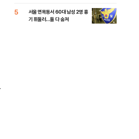
원 후보, 제주서 격돌
5
10
서울 면목동서 60대 남성 2명 흉
호르
기 휘둘러…둘 다 숨져
파…
.