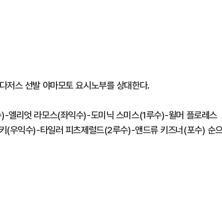
 다저스 선발 야마모토 요시노부를 상대한다.
-엘리엇 라모스(좌익수)-도미닉 스미스(1루수)-윌머 플로레스
키(우익수)-타일러 피츠제럴드(2루수)-앤드류 키즈너(포수) 순