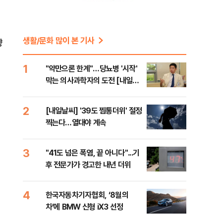
생활/문화 많이 본 기사
향
1
"약만으론 한계"…당뇨병 '시작'
막는 의사과학자의 도전 [내일의
닥터]
2
[내일날씨] '39도 찜통더위' 절정
찍는다…열대야 계속
3
"41도 넘은 폭염, 끝 아니다"...기
체
후 전문가가 경고한 내년 더위
4
한국자동차기자협회, ‘8월의
차’에 BMW 신형 iX3 선정