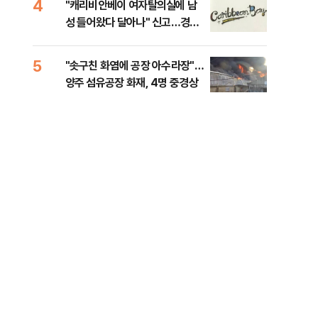
4
9
"캐리비안베이 여자탈의실에 남
국민
이닉스 프리마켓 시초가 논란 재
성 들어왔다 달아나" 신고…경찰,
장관
점화, 김민석 "과반 승리 가능성
행적 추적 중
록 
99%" 등
5
10
"솟구친 화염에 공장 아수라장"…
李대
양주 섬유공장 화재, 4명 중경상
식했
낮춰
,