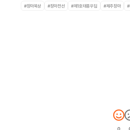
#장마북상
#장마전선
#제1호태풍우딥
#제주장마
0