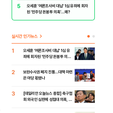
5
10
오세훈 '여론조사비 대납' 1심 유죄에 회자
온열질환 
된 '민주당 돈봉투 의혹'…왜?
집에서 더
실시간 인기뉴스
1
6
오세훈 '여론조사비 대납' 1심 유
美,
죄에 회자된 '민주당 돈봉투 의
협에
혹'…왜?
2
7
보완수사권 폐지 진통…대책 마련
외국
은 야당 몫됐나
컵 
민낯
3
8
[데일리안 오늘뉴스 종합] 축구협
'경
회 외국인 심판에 성접대 의혹, 李
조준
대통령 20대 지지율 하락 의식했
금폭
,
나, 삼전닉스 올인은 금물, SK하