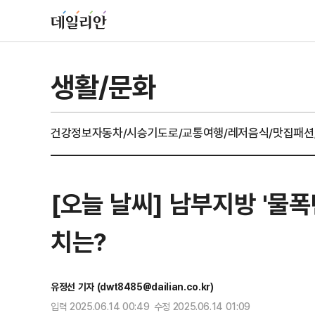
생활/문화
건강정보
자동차/시승기
도로/교통
여행/레저
음식/맛집
패션
[오늘 날씨] 남부지방 '물폭
치는?
유정선 기자 (dwt8485@dailian.co.kr)
입력 2025.06.14 00:49 수정 2025.06.14 01:09