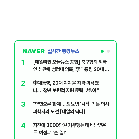
실시간 랭킹뉴스
1
6
[데일리안 오늘뉴스 종합] 축구협회 외국
보완수사
인 심판에 성접대 의혹, 李대통령 20대 지
몫됐나
지율 하락 의식했나, 삼전닉스 올인은 금
2
7
李대통령, 20대 지지율 하락 의식했
레버리지 
물, SK하이닉스 프리마켓 시초가 논란 재
나…"청년 보편적 지원 문턱 낮춰야"
지수로 
점화, 김민석 "과반 승리 가능성 99%" 등
3
8
"약만으론 한계"…당뇨병 '시작' 막는 의사
삼성전자
과학자의 도전 [내일의 닥터]
년간 HB
4
9
지진에 3000만원 기부했는데 비난받은
"솟구친 
日 여성...무슨 일?
유공장 화