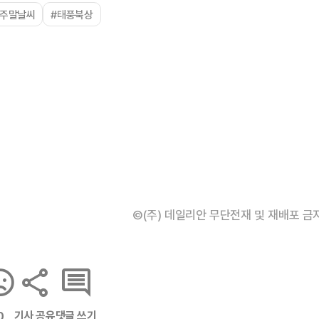
#주말날씨
#태풍북상
©(주) 데일리안 무단전재 및 재배포 금
기사 공유
댓글 쓰기
0