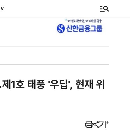
TV
제1호 태풍 '우딥', 현재 위