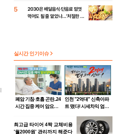
5
2030은 배달음식·단음료 맘껏
먹어도 될 줄 알았나…'처절한 대
가' [김효경의 데일리 헬스]
지