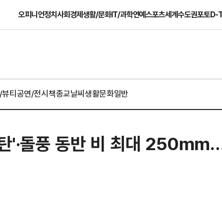
오피니언
정치
사회
경제
생활/문화
IT/과학
연예
스포츠
세계
수도권
포토
D-
/뷰티
공연/전시
책
종교
날씨
생활문화일반
탄'·돌풍 동반 비 최대 250mm…