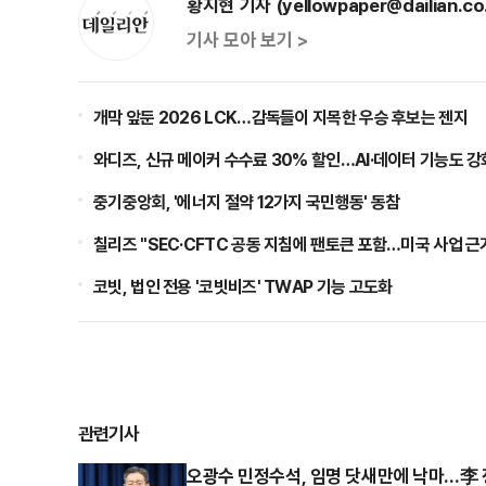
황지현 기자 (yellowpaper@dailian.co.
기사 모아 보기 >
개막 앞둔 2026 LCK…감독들이 지목한 우승 후보는 젠지
와디즈, 신규 메이커 수수료 30% 할인…AI·데이터 기능도 강
중기중앙회, '에너지 절약 12가지 국민행동' 동참
칠리즈 "SEC·CFTC 공동 지침에 팬토큰 포함…미국 사업 근
코빗, 법인 전용 '코빗비즈' TWAP 기능 고도화
관련기사
오광수 민정수석, 임명 닷새만에 낙마…李 