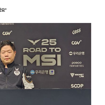
중요"
1
삼전닉스 레버리지 열기 식었
금 1조원 밑으로
2
부동산·주식 민심 어찌할고…
에 민주당도 '당혹'
3
2030은 배달음식·단음료 맘껏
줄 알았나…'처절한 대가' [김
리 헬스]
4
국민의힘 윤리위 '외부 유출 의혹
속…당 안팎 비판 확산
5
꿈쩍 않는 서학개미, 절세 혜택
간다