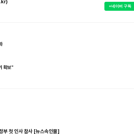
kr)
+네이버 구독
화
거 확보"
정부 첫 인사 참사 [뉴스속인물]