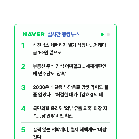
실시간 랭킹뉴스
6
나…거래대
이란, 호르무즈 '통행료' 카드 꺼냈다…"해
협 유지비 요구할 듯"
7
세제개편안
美증시 혼조세…다우 최고치, S&P·나스
닥 하락
8
 먹어도 될
中, 드론 수출통제 확대…美에 "제재 안 풀
효경의 데일
면 추가 보복"
9
' 파장 지
李대통령 "형소법 안 읽어봐서"…통과 다
음날 이어진 세부 확인 작업(종합)
10
에도 ‘미장’
'대체불가 문화강국' 내건 문체부…K-컬처
육성 속도