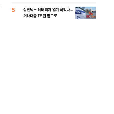
라
5
10
삼전닉스 레버리지 열기 식었나…
이란
거래대금 1조원 밑으로
쉽지