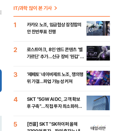
IT/과학 많이 본 기사
지
1
카카오 노조, 임금협상 잠정합의
안 찬반투표 진행
2
로스트아크, 8인 엔드 콘텐츠 '벨
가르딘' 추가…신규 장비 '완갑' 보
상
3
'제페토' 네이버제트 노조, 쟁의행
위 가결…파업 가능성 커져
4
SKT "5GW AI DC, 고객 확보
후 구축"…직접 투자 최소화하며
주도권 확보(종합)
5
[컨콜] SKT "SK하이퍼 올해