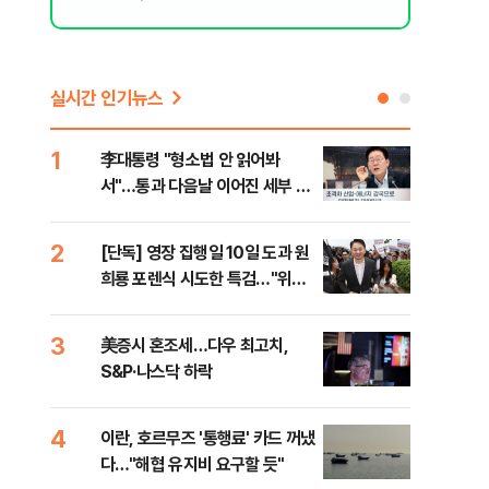
실시간 인기뉴스
1
6
李대통령 "형소법 안 읽어봐
부동
서"…통과 다음날 이어진 세부 확
개편
인 작업(종합)
2
7
[단독] 영장 집행일 10일 도과 원
폭염
희룡 포렌식 시도한 특검…"위법
난으
증거 수집" 지적
것"
3
8
美증시 혼조세…다우 최고치,
국민
S&P·나스닥 하락
파장
4
9
이란, 호르무즈 '통행료' 카드 꺼냈
[오
다…"해협 유지비 요구할 듯"
동산