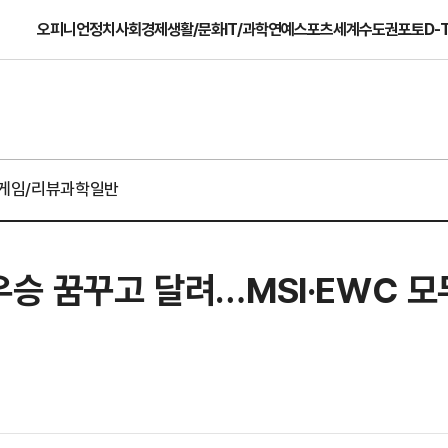
오피니언
정치
사회
경제
생활/문화
IT/과학
연예
스포츠
세계
수도권
포토
D-
게임/리뷰
과학일반
우승 꿈꾸고 달려…MSI·EWC 