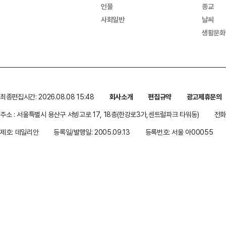
인물
종교
사회일반
날씨
생활문화
최종편집시간: 2026.08.08 15:48
회사소개
편집규약
광고제휴문의
주소 : 서울특별시 용산구 서빙고로 17, 18층(한강로3가,센트럴파크 타워동)
전화 
제호: 데일리안
등록일/발행일: 2005.09.13
등록번호: 서울 아00055