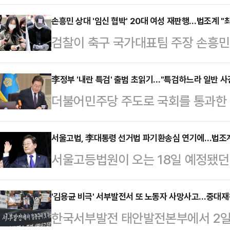
통령의 불소추특권을 규정한 헌법 8
과 관련해 헌법소원이 잇달아 제기됐
손흥민 상대 '임신 협박' 20대 여성 재판행…법조계 "최
검찰이 축구 국가대표팀 주장 손흥민
만 실제 인용 가능성은 작게 보는 것
어내려 한 20대 여성 양모씨와 공범
재)에 따르면 지난 9일~10일 사이 
에 넘겼다. 법조계에서는 ▲양씨가 
李정부 '내란 특검' 출범 초읽기…"특검하느라 일반 사
과는 직접적인 관련이 없는 일반인들
더불어민주당 주도로 국회를 통과한 
갈취한 돈을 과소비 등으로 탕진하는
의 이 대통령 재판 기일 추후지정(
되면서 본격적인 특검 수사가 다음 
없는 점 등을 근거로 양씨에게 최소 
내용을 담고 있다.헌재…
기존에 진행되었던 수사 내용이 있는 
서울고법, 李대통령 선거법 파기환송심 연기에…법조계
다. 용씨도 죄질이 좋지 않아 1년 
서울고등법원이 오는 18일 예정됐던
특검 이후 기소할 것이 있다면 지귀
내다봤다.11일 법조계에 따르면 서
의 파기환송심 기일을 연기했다. 법
가능성이 있다고 전망했다. 전문가들
전날 공갈 및 공갈…
부적절해 보인다"며 "법원에 헌법 
'김용균 비극' 서부발전서 또 노동자 사망사고…중대재
력을 파견받는다면 일반 사건을 담당
한국서부발전 태안발전본부에서 2일 
없음에도 굳이 헌법 제84조를 이 
수사 지연과 부실이 우려된다고 지적