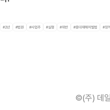
#2년
#법원
#사업주
#실형
#위반
#중대재해처벌법
#징
©(주) 데