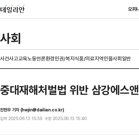
오피
사회
사건사고
교육
노동
언론
환경
인권/복지
식품/의료
지역
인물
사회일반
중대재해처벌법 위반 삼강에스앤씨
진현우 기자 (hwjin@dailian.co.kr)
입력 2025.06.13 15:39 수정 2025.06.13 15:40