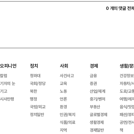
0 개의 댓글 전
오피니언
정치
사회
경제
생활/문
칼럼
청와대
사건사고
금융
건강정보
기자의 눈
국회/정당
교육
증권
자동차/
기고
북한
노동
산업/재계
도로/교
시사만평
행정
언론
중기/벤처
여행/레
국방/외교
환경
부동산
음식/맛
정치일반
인권/복지
글로벌경제
패션/뷰
식품/의료
생활경제
공연/전
지역
경제일반
책