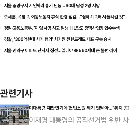
서울 중랑구서 지인끼리 흉기 난동…60대 남성 2명 사망
오세훈, 폭염 속 이동노동자 휴식 환경 점검…"쉼터 계속해서 늘려갈 것"
경찰·고용노동부, '끼임 사망 사고 발생' HL만도 평택사업장 압수수색
경찰, '300억원대 사기 혐의' 차가원 원헌드레드 대표 구속 송치
서울 관악구 아파트 단지서 정전…열대야 속 560세대 큰 불편 겪어
관련기사
이대통령 재판연기에 헌법소원 제기 잇달아..."취지 공감
이재명 대통령의 공직선거법 위반 사