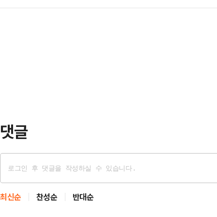
끼여 숨지는 사고가 일어났다. 비정
는 비판이 있을 수 있다"고 지적했다
재명 대통령은 이날 오…
벌어진 지 6년여 만이다. 법조계에
(이재권 부장판사)는 이날 이 대통
입증된다면 이번 사고에 중대재해처
일을 추후지정했다. 서울고법은 헌법
를 방지할 안전센서가 기계에 부착돼
헌법 84조는 '대통령…
작업지휘자가 있었는지 여부에 따라 
다.4일 경찰에 따르면 지난 2일 오
작실에서 50대 근로자 김모…
댓글
최신순
찬성순
반대순