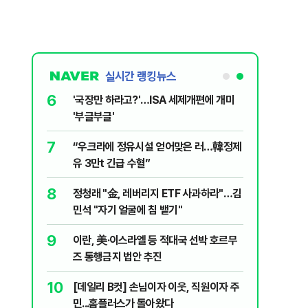
실시간 랭킹뉴스
6
놀이장서 구렁
'국장만 하라고?'…ISA 세제개편에 개미
'부글부글'
7
문가가 경고한
“우크라에 정유시설 얻어맞은 러…韓정제
유 3만t 긴급 수혈”
8
 외치자…與
정청래 "金, 레버리지 ETF 사과하라"…김
하라"
민석 "자기 얼굴에 침 뱉기"
9
통령과 1년
이란, 美·이스라엘 등 적대국 선박 호르무
즈 통행금지 법안 추진
10
분기배당…추
[데일리 B컷] 손님이자 이웃, 직원이자 주
민...홈플러스가 돌아왔다