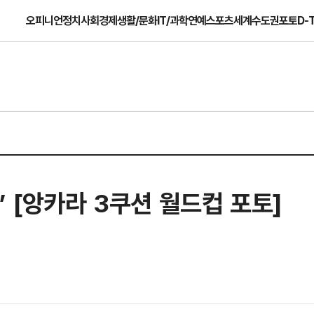
오피니언
정치
사회
경제
생활/문화
IT/과학
연예
스포츠
세계
수도권
포토
D-
’ [앙카라 3쿠션 월드컵 포토]