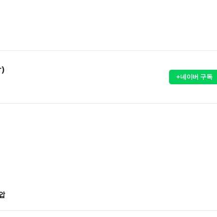
r)
+네이버 구독
소
제압