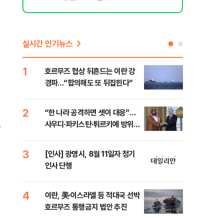
실시간 인기뉴스
1
6
호르무즈 협상 뒤흔드는 이란 강
美 
경파…“합의해도 또 뒤집힌다”
일자
2
7
“한 나라 공격하면 셋이 대응”…
"실
별
사우디·파키스탄·튀르키예 방위동
투협
맹 출범
분석
3
8
[인사] 광명시, 8월 11일자 정기
北 
인사 단행
미일
다”
4
9
이란, 美·이스라엘 등 적대국 선박
[데
호르무즈 통행금지 법안 추진
켜진