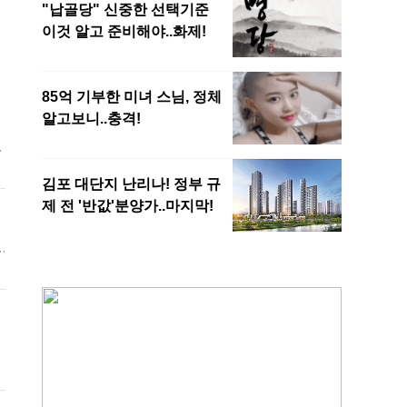
행
는
는
구
전