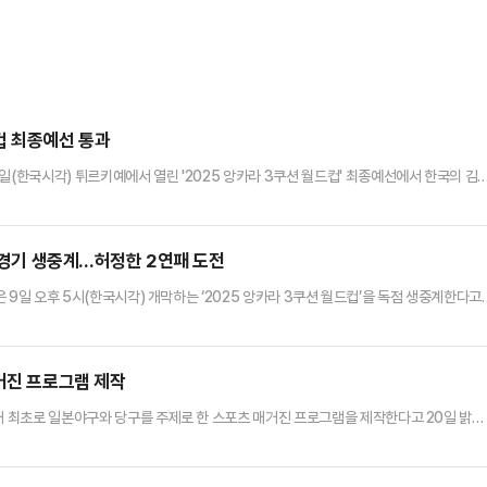
컵 최종예선 통과
일(한국시각) 튀르키예에서 열린 '2025 앙카라 3쿠션 월드컵' 최종예선에서 한국의 김
천체육회)이 본선에 진출했다.반면 프레드릭 쿠드롱(벨기에)이 조 3위에 머물러 탈락하
 시흥체육회)도 아쉽게 고배를 마셨다.F조 강자인은 첫 경기부터 맹타를 휘둘러 완승을 거
경기에서도 23이닝 만에 40-25로 승리해 조 1위를 차지했…
 전경기 생중계…허정한 2연패 도전
P은 9일 오후 5시(한국시각) 개막하는 ‘2025 앙카라 3쿠션 월드컵’을 독점 생중계한다고
CEB(유럽당구연맹)가 주관하며, 15일까지 펼쳐진다.이번 대회는 올해 세 번째로 열리
 선수 18명이 본선 32강을 치른다. 시드권자로는 딕 야스퍼스(네덜란드), 에디 멕스(벨
남), 사메 시돔(이집트), 타이푼 타스데미르…
매거진 프로그램 제작
국내 최초로 일본야구와 당구를 주제로 한 스포츠 매거진 프로그램을 제작한다고 20일 밝혔
시픽리그를 생중계하고 있으며, UMB(세계캐롬연맹) 대회를 중계하고 있는 일본야구·당
. ‘스포츠! SOOP!’은 매주 화요일 진행되는 위클리 스포츠 매거진 프로그램으로, 스포츠 
문 패널이 출연해 한 주간의 이슈를 심도 있고 생동감 있…