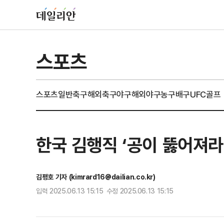
스포츠
스포츠일반
축구
해외축구
야구
해외야구
농구
배구
UFC
골프
한국 김행직 ‘공이 뚫어져라
김평호 기자 (kimrard16@dailian.co.kr)
입력 2025.06.13 15:15 수정 2025.06.13 15:15