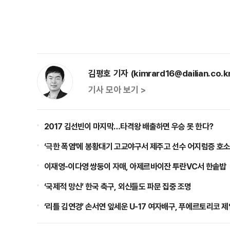
김평호 기자 (kimrard16@dailian.co.k
기사 모아 보기 >
2017 김선빈이 마지막…타격왕 배출하면 우승 못 한다?
‘극한 폭염’에 봉황대기 고교야구서 제주고 선수 어지럼증 호
이재영-이다영 쌍둥이 자매, 아제르바이잔 투란VC서 한솥밥
‘국제적 망신’ 한국 축구, 외신들도 파문 집중 조명
‘리틀 김연경’ 손서연 앞세운 U-17 여자배구, 푸에르토리코 