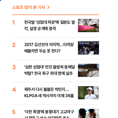
스포츠 많이 본 기사
1
한국발 ‘성접대 파문’에 일본도 발
칵, 실명 공개에 충격
2
2017 김선빈이 마지막…타격왕
배출하면 우승 못 한다?
3
‘심판 성접대’ 런던 올림픽 동메달
박탈? 한국 축구 최대 명예 실추
4
제주서 다시 불붙은 박민지…
KLPGA 새 역사까지 이제 36홀
5
‘극한 폭염’에 봉황대기 고교야구