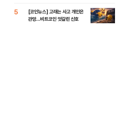
오른
5
10
[코인뉴스] 고래는 사고 개인은
“우
관망…비트코인 엇갈린 신호
러…