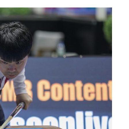
1
[속보] '길이 1.5m' 안동 물
이 출몰…한때 시민 대피 소동
2
"편해서 매일 신었는데"...전
'크록스'의 숨은 위험
3
송영길·김민석, '조희대 탄핵'
법사위원들 "즉시 대법관 제청
4
박지원이 본 호남 당심…"李대
함께한 김민석에 갈 것"
5
SK하이닉스, 주당 375원 
가 주주환원책 3분기 발표