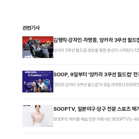
관련기사
김행직·강자인·차명종, 앙카라 3쿠션 월드
앙카라 3쿠션 월드컵 정상을 향한 본선이 시작된다.12
직(전남-진도군청)과 강자인(충북체육회), 차명종(인
이변이 연출됐고, '호치민 4강' 황봉주와 서창훈(이상
두고, 이어지는 니코스 폴리크로노폴로스(그리스)와의 
SOOP, 9일부터 ‘앙카라 3쿠션 월드컵’
‘2025 앙카라 3쿠션 월드컵’이 9일 개막한다.SOO
밝혔다. 이번 대회는 UMB(세계캐롬연맹)가 주최하고 
월드컵 시리즈로, 총 14명의 시드권자와 예선을 통과한
기에), 마르코 자네티(이탈리아), 트란 퀴엣 치엔(베트
SOOPTV, 일본야구·당구 전문 스포츠 
SOOP의 케이블 채널 전문 자회사인 SOOPTV는 
다.SOOPTV는 국내에서 유일하게 일본프로야구 퍼
전문 TV채널이다.프로그램명은 ‘스포츠! SOOP!’이다
문 아나운서인 홍수아가 진행을 맡는다. 각 종목별로 전