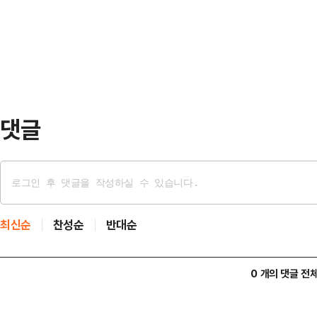
위원, '김건희 특검'에 민중기 전 서
에 재직한 전형적인 특수통 검사"라
전 국방부 검찰단 고등검찰부장을 지
혀있는 특수통 계보다. 특수…
혁신당에 특검 후보자 추천을 의뢰한
오후 특검 후보자를 추천했다. 이 
시간만에 지명을…
댓글
최신순
찬성순
반대순
0 개의 댓글 전