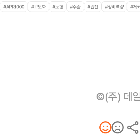
#APR1000
#고도화
#노형
#수출
#원전
#정비역량
#체
©(주) 데