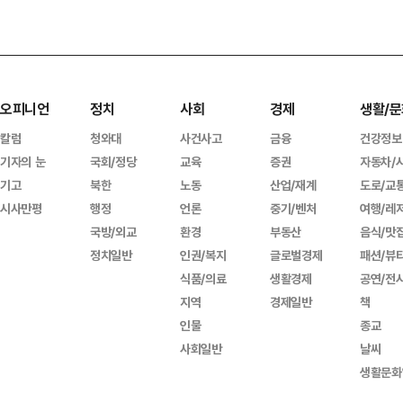
오피니언
정치
사회
경제
생활/문
칼럼
청와대
사건사고
금융
건강정보
기자의 눈
국회/정당
교육
증권
자동차/
기고
북한
노동
산업/재계
도로/교
시사만평
행정
언론
중기/벤처
여행/레
국방/외교
환경
부동산
음식/맛
정치일반
인권/복지
글로벌경제
패션/뷰
식품/의료
생활경제
공연/전
지역
경제일반
책
인물
종교
사회일반
날씨
생활문화