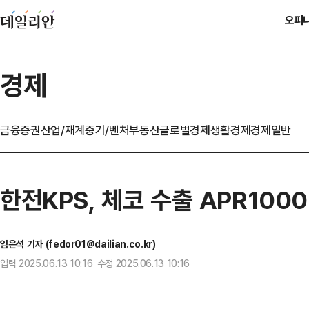
오피
경제
금융
증권
산업/재계
중기/벤처
부동산
글로벌경제
생활경제
경제일반
한전KPS, 체코 수출 APR100
임은석 기자 (fedor01@dailian.co.kr)
입력 2025.06.13 10:16 수정 2025.06.13 10:16