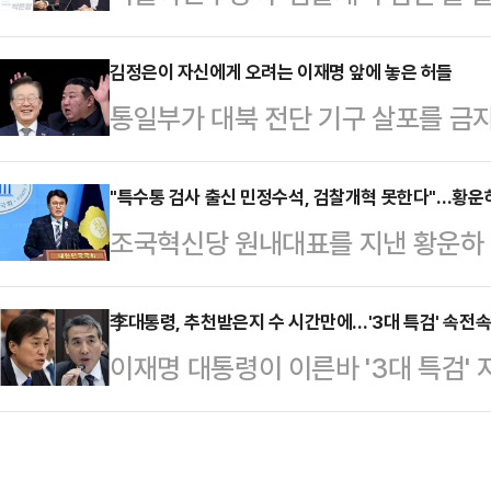
밟을 것이란 전망이 나온다. 당내 강
지역구 강릉으로 향한다.권성동 원내
의 목소리도 나와 속도전도 예상된다
김정은이 자신에게 오려는 이재명 앞에 놓은 허들
자회견을 열어 "우리는 윤석열 정부
통일부가 대북 전단 기구 살포를 금지
라이브를 걸며 이를 진두지휘할 신임
패배를 반면교사로 삼아 성찰과 혁신
을 중단했다. 김정은이 아무런 변화
가운데 여권 지지자를 중심으로 여성
을 두고 "…
명 대통령의 직접 지시였다 한다.김
"특수통 검사 출신 민정수석, 검찰개혁 못한다"…황운하
다.12일 정치권과 법조계에 따르면
조국혁신당 원내대표를 지낸 황운하
다. 지난 정부와 달라야 한다는 것을
의원과 임은정 대전지방검찰청 부장검
으로 유력하게 거론되는 것으로 알려
김정은에 대한 인사다.김정은을 만나기
더불어민주당 의원, 박균택…
반대하는 입장을 공개적으로 밝혔다. 
李대통령, 추천받은지 수 시간만에…'3대 특검' 속전
은 사실이고, 법적 심판의 문제는 이
이재명 대통령이 이른바 '3대 특검'
통' 출신이라 결코 검찰개혁을 할 수 
당시 경기부지사가 독단으로 했는가다
주당과 조국혁신당으로부터 특별검사
반복된다는 주장이다.황운하 혁신당
시했다고 까발렸다면, …
이다.13일 정치권에 따르면 이 대통령
민정수석으로 오광수 변호사가 내정됐