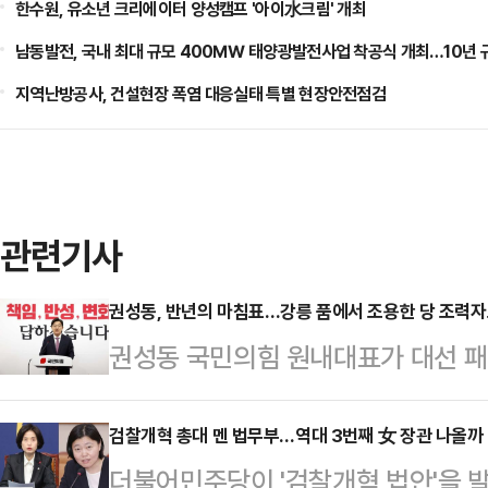
한수원, 유소년 크리에이터 양성캠프 '아이水크림' 개최
남동발전, 국내 최대 규모 400㎿ 태양광발전사업 착공식 개최…10년 
지역난방공사, 건설현장 폭염 대응실태 특별 현장안전점검
관련기사
권성동, 반년의 마침표…강릉 품에서 조용한 당 조력
권성동 국민의힘 원내대표가 대선 패
침표를 찍었다. 지난해 12월 12일 
에서 원내사령탑을 맡았던 권 원내대
검찰개혁 총대 멘 법무부…역대 3번째 女 장관 나올까
더불어민주당이 '검찰개혁 법안'을 
스스로는 당의 조용한 조력자를 자처