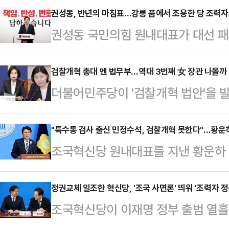
권성동, 반년의 마침표…강릉 품에서 조용한 당 조력
권성동 국민의힘 원내대표가 대선 패
침표를 찍었다. 지난해 12월 12일 
에서 원내사령탑을 맡았던 권 원내대
검찰개혁 총대 멘 법무부…역대 3번째 女 장관 나올까
더불어민주당이 '검찰개혁 법안'을 
스스로는 당의 조용한 조력자를 자처
밟을 것이란 전망이 나온다. 당내 강
지역구 강릉으로 향한다.권성동 원내
의 목소리도 나와 속도전도 예상된다
"특수통 검사 출신 민정수석, 검찰개혁 못한다"…황운하
자회견을 열어 "우리는 윤석열 정부
조국혁신당 원내대표를 지낸 황운하
라이브를 걸며 이를 진두지휘할 신임
패배를 반면교사로 삼아 성찰과 혁신
으로 유력하게 거론되는 것으로 알려
가운데 여권 지지자를 중심으로 여성
을 두고 "…
반대하는 입장을 공개적으로 밝혔다. 
정권교체 일조한 혁신당, '조국 사면론' 띄워 '조력자 정
다.12일 정치권과 법조계에 따르면
조국혁신당이 이재명 정부 출범 열흘
통' 출신이라 결코 검찰개혁을 할 수 
의원과 임은정 대전지방검찰청 부장검