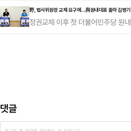
나섰다. 혁신당은 6·3 대선 기간 
반복된다는 주장이다.황운하 혁신당
더불어민주당 의원, 박균택…
지 않았고, 민주당 선대위에 합류해
野, 법사위원장 교체 요구에…與원내대표 출마 김병기·
민정수석으로 오광수 변호사가 내정됐
정권교체 이후 첫 더불어민주당 원내
정치권에서는 민주당이 대선 기간 
에 재직한 전형적인 특수통 검사"라
원(기호순)이 민주당이 맡고 있는 
점이 도래했다는 해석이 나온다. 다
혀있는 특수통 계보다. 특수…
의힘의 요구에 응할 수 없다는 입장을
큼 이재명 대통령의 결단 가능성을 
스북에 "22대 국회가 개원했을 때 
정치권에 따르면 혁신당은 조 전 대
일"이라며 "원칙을 깨뜨려 가면서까
대표권한대행은 전날 라…
도 이유도 없다"고 밝혔다.앞서 주진
회 법사위원장 자리를 돌려주고, 법
동안 법사위원장은 행정부…
댓글