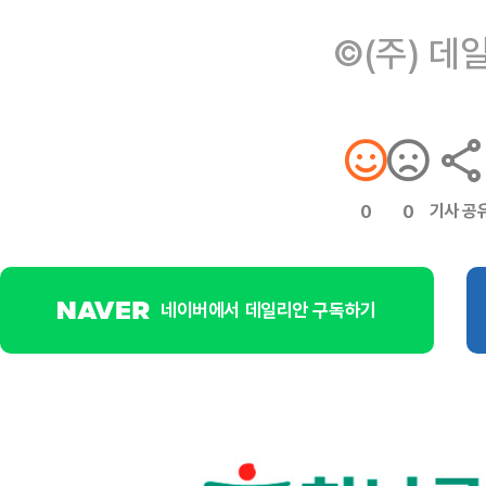
©(주) 데
기사 공
0
0
네이버에서 데일리안 구독하기