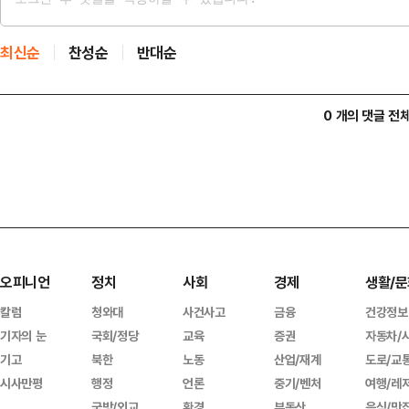
최신순
찬성순
반대순
0 개의 댓글 전
오피니언
정치
사회
경제
생활/문
칼럼
청와대
사건사고
금융
건강정보
기자의 눈
국회/정당
교육
증권
자동차/
기고
북한
노동
산업/재계
도로/교
시사만평
행정
언론
중기/벤처
여행/레
국방/외교
환경
부동산
음식/맛