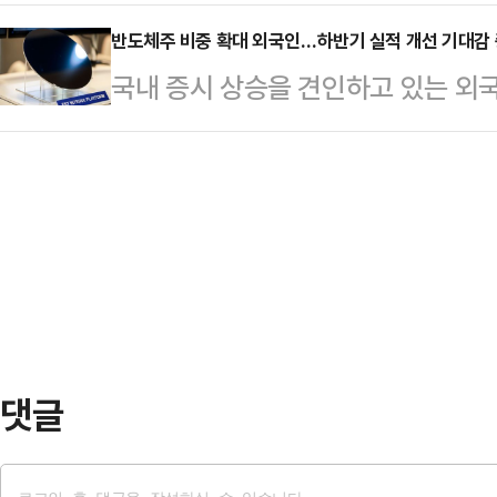
별 전략이 엇갈리고 있다. 기관은 
가장 높은 수익률을 기록한 ETF는 ‘P
원…
버리지(정방향 2배) 상품을 사들이고
반도체주 비중 확대 외국인…하반기 실적 개선 기대감
다. 이어 ‘TIGER K방산&우주(2위·
국내 증시 상승을 견인하고 있는 외
대응하고자 인버스(역방향) 상품에 베
·110.50%)’가 뒤를 이었다.연초 
새 정부 정책 기대감과 원화 강세가 
따르면 지난 9일 기준 기관 투자자들
이 높아진 결과로 풀이된다. 물론 단
ETF는 코스피200지수의 일별 수익률
하반기 실적 개선에 더욱 기대를 걸고
이들은 해당 ETF를 2345억원어치
르면, 외국인 투자자는 이재명 정부가
의 하루 수…
스피 시장에서 삼성전자와 SK하이닉스
인 수급에 힘입어 삼성전자와 SK하이닉
다.같은 기간…
댓글