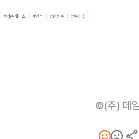
#넥슨게임즈
#인수
#텐센트
#특징주
©(주) 데