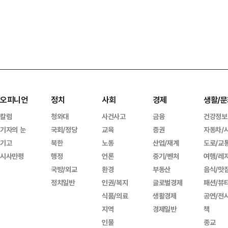
오피니언
정치
사회
경제
생활/문
칼럼
청와대
사건사고
금융
건강정보
기자의 눈
국회/정당
교육
증권
자동차/
기고
북한
노동
산업/재계
도로/교
시사만평
행정
언론
중기/벤처
여행/레
국방/외교
환경
부동산
음식/맛
정치일반
인권/복지
글로벌경제
패션/뷰
식품/의료
생활경제
공연/전
지역
경제일반
책
인물
종교