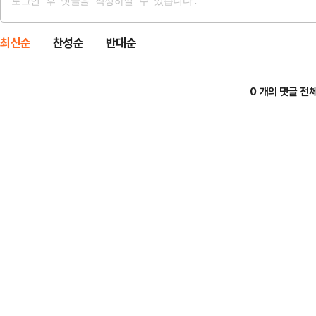
최신순
찬성순
반대순
0 개의 댓글 전