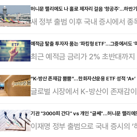
허니문 랠리에도 나 홀로 제자리 걸음 '항공주'…하반
새 정부 출범 이후 국내 증시에서 
주목을 받지 못하고 있다.업계에서는
선될 수 있다는 기대감과 화물 운임 
예적금 탈출 투자자 품는 '파킹형 ETF'…그중에서도 
최근 예적금 금리가 2% 초반대까지
내놓고 있다.12일 한국거래소에 따
투자처로 파킹형 상장지수펀드(ETF)
가는 전 거래일 대비 2.41% 내린 
도 안정성은 물론 유동성과 수익성
“K-방산 존재감 뿜뿜”…한화자산운용 ETF 성적 ‘A+’
과 호반건설의 경영권 분쟁 가능성으
글로벌 시장에서 K-방산이 존재감이
집중되고 있다.13일 코스콤 ETF 체
만, 현재는 연초(2만3550원)보
(ETF) 시장에서는 차별화된 방산 
달 동안 가장 많은 자금을 유입한 ET
(-10.42%…
부시다. 올해 ETF 수익률 상위권을 
기관 "3000피 간다" vs 개인 "글쎄"…허니문 랠리
원)’로 집계됐다. 해당 상품은 올해 
이재명 정부 출범으로 국내 증시의 ‘
낼 것으로 전망된다. 12일 한국거래소
자산 8531억원을 기록했다.다음으로