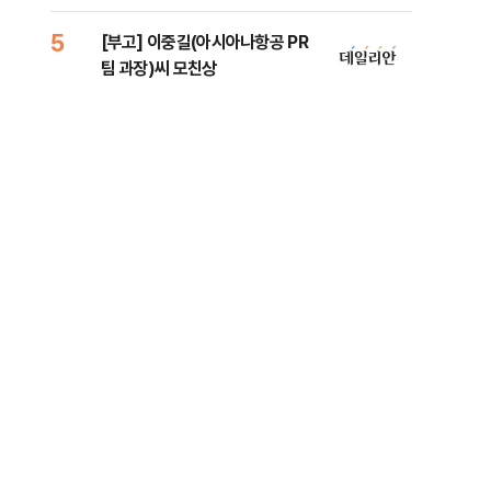
법
증거
5
10
[부고] 이중길(아시아나항공 PR
[속
팀 과장)씨 모친상
드카