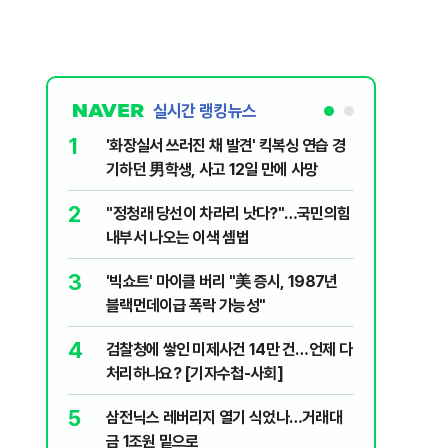
실시간 랭킹뉴스
1
6
'화장실서 쓰러진 채 발견' 킥복싱 연습 경
부동산·
기하던 男학생, 사고 12일 만에 사망
에 민주당
2
7
​"정청래 당선이 차라리 낫다?"…국민의힘
[속보] 
내부서 나오는 이색 셈법
8
李대통령 
3
'빅쇼트' 마이클 버리 "美 증시, 1987년
18.8%
블랙먼데이급 폭락 가능성"
9
‘풀옵션 
4
검찰청에 쌓인 미제사건 14만 건…언제 다
날 1만대
처리하나요? [기자수첩-사회]
10
日 구마모
5
삼전닉스 레버리지 열기 식었나…거래대
'흔들'
금 1조원 밑으로