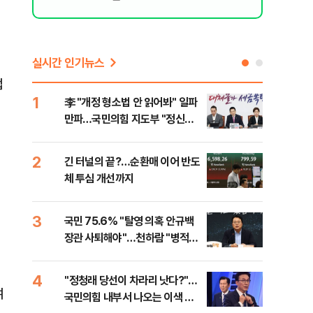
실시간 인기뉴스
업
1
6
李 "개정 형소법 안 읽어봐" 일파
검찰
만파…국민의힘 지도부 "정신세
건…
계 궁금하다"
수첩
2
7
긴 터널의 끝?…순환매 이어 반도
부동
체 투심 개선까지
개편
3
8
국민 75.6% "탈영 의혹 안규백
[부
장관 사퇴해야"…천하람 "병적기
뮤니
록 즉각 공개하라"
4
9
​"정청래 당선이 차라리 낫다?"…
[단
여
국민의힘 내부서 나오는 이색 셈
희룡