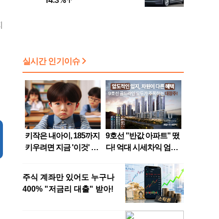
14.3%↑
지