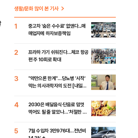
생활/문화 많이 본 기사
말
1
중고차 '숨은 수수료' 없앤다...매
매업자에 하자보증책임
2
프라하 가기 쉬워진다…체코 항공
편 주 10회로 확대
3
"약만으론 한계"…당뇨병 '시작'
막는 의사과학자의 도전 [내일의
닥터]
4
2030은 배달음식·단음료 맘껏
먹어도 될 줄 알았나…'처절한 대
가' [김효경의 데일리 헬스]
5
7월 수입차 3만976대…전년비