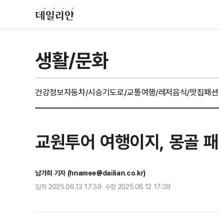
생활/문화
건강정보
자동차/시승기
도로/교통
여행/레저
음식/맛집
패션
교원투어 여행이지, 몽골 패
남가희 기자 (hnamee@dailian.co.kr)
입력 2025.06.12 17:39 수정 2025.06.12 17:39