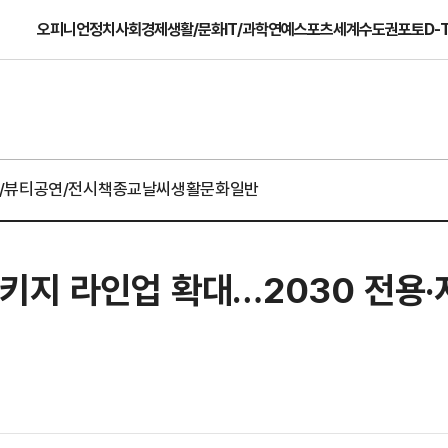
오피니언
정치
사회
경제
생활/문화
IT/과학
연예
스포츠
세계
수도권
포토
D-
/뷰티
공연/전시
책
종교
날씨
생활문화일반
키지 라인업 확대…2030 전용·