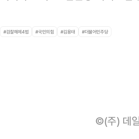
#검찰해제4법
#국민의힘
#김용태
#더불어민주당
©(주) 데