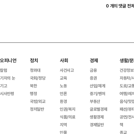
0 개의 댓글 전
오피니언
정치
사회
경제
생활/문
칼럼
청와대
사건사고
금융
건강정보
기자의 눈
국회/정당
교육
증권
자동차/
기고
북한
노동
산업/재계
도로/교
시사만평
행정
언론
중기/벤처
여행/레
국방/외교
환경
부동산
음식/맛
정치일반
인권/복지
글로벌경제
패션/뷰
식품/의료
생활경제
공연/전
지역
경제일반
책
인물
종교