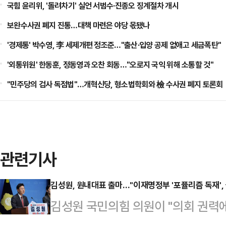
국힘 윤리위, '돌려차기' 실언 서범수·진종오 징계절차 개시
보완수사권 폐지 진통…대책 마련은 야당 몫됐나
'경제통' 박수영, 李 세제개편 정조준…"출산·입양 공제 없애고 세금폭탄"
'외통위원' 한동훈, 정동영과 오찬 회동…"오로지 국익 위해 소통할 것"
"민주당의 검사 독점법"…개혁신당, 형소법학회와 檢 수사권 폐지 토론회
관련기사
김성원, 원내대표 출마…"이재명정부 '포퓰리즘 독재',
김성원 국민의힘 의원이 "의회 권력
부가 민생은 챙기지 않고 포퓰리즘 