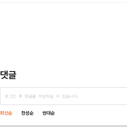
대해달라는 문자 메시지를 국민의힘
잃었다"며 "황망한 계엄과 대통령 
무집행방해·공용물…
는 것으로 알려진 가운데, 당사자인 
불구하고 끝내 쓰라린 대선 패배를 
출마할 뜻이 있다는 점을 배제하지 않
의 포퓰리즘과 입법 폭주가 본격적으
디오 '전격시사'에 출연해 "지금 당
은 "이제 국민들께서는 우…
도 조기 대선의 원인 제공자들이 당 
에서는 연일 내란 세력 척결 의지를 
위기 상황에서 과연…
댓글
최신순
찬성순
반대순