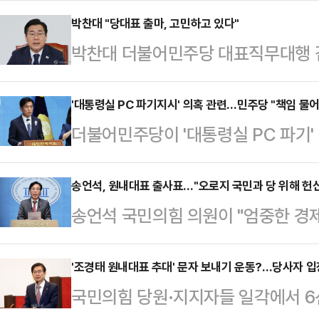
국민과 함께 견제해야 한다"며 원내
박찬대 "당대표 출마, 고민하고 있다"
박찬대 더불어민주당 대표직무대행 
은 12일 오전 국회 소통관에서 기자
행 겸 원내대표 임기가 모두 끝난다"
거에서 반드시 이겨야 한다. 앞으로 
도 되지 않을까 자평해본다"고 말했다
'대통령실 PC 파기지시' 의혹 관련…민주당 "책임 물어
대를 구축해야 한다"며 이렇게 말했다
더불어민주당이 '대통령실 PC 파기'
린 고별 기자간담회에서 "원내대표 
배의 직접적인 원인이라는 데 이견은 
석 전 대통령실 비서실장을 향해 "반
겠다고 국민 앞에 다짐했고, 그걸 지
수'라는 신화가 깨진…
주당 수석대변인은 12일 국회 소통
송언석, 원내대표 출사표…"오로지 국민과 당 위해 헌
열 정권과 치열하게 싸웠다. 그 덕분
송언석 국민의힘 의원이 "엄중한 경
장이 대통령실 PC 파기 등을 지시한
한민국이 열렸다"며 이같이 밝혔다.그
을 해결하고 당의 혼란을 극복하기 
산(대통령실)은 단순 실수가 아닌 
남는 일은 당연…
다"며 원내대표 선거에 출사표를 던
'조경태 원내대표 추대' 문자 보내기 운동?…당사자 
였다는 정황이 드러난 것"이라고 주장
국민의힘 당원·지지자들 일각에서 6
원내대표 출마 기자회견을 열어 "우
비서실장과 윤재순 전 대통령실 총