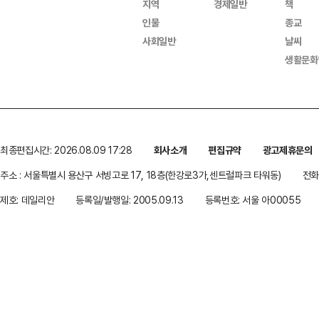
지역
경제일반
책
인물
종교
사회일반
날씨
생활문화
최종편집시간: 2026.08.09 17:28
회사소개
편집규약
광고제휴문의
주소 : 서울특별시 용산구 서빙고로 17, 18층(한강로3가,센트럴파크 타워동)
전화 
제호: 데일리안
등록일/발행일: 2005.09.13
등록번호: 서울 아00055