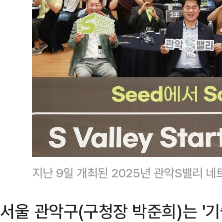
지난 9일 개최된 2025년 관악S밸리 
서울 관악구(구청장 박준희)는 '기