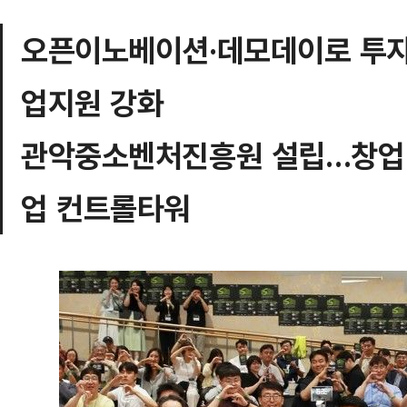
오픈이노베이션·데모데이로 투자
업지원 강화
관악중소벤처진흥원 설립…창업 
업 컨트롤타워