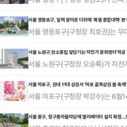
용기 세척사업'을 시행한다고 12일 
레기 수거용기 세척사업'을 추진하고 
서울 영등포구, 일찍 찾아온 더위에 '폭염 종합대책' 본
서울 영등포구(구청장 최호권)는 무
패로 인한 악취, 해충 발생이 증가하
민 보호를 위한 '폭염 종합대책'을 
한다.관내 주요 상권, 전통시장 등 1
르면 지난해 폭염특보가 57일 발효
서울 노원구,탄소중립 앞당기는'자전거 문화센터'착공
배출되는 일반식당 약 2800개 업소
서울 노원구(구청장 오승록)가 자전거
이 예상된다.이번 대책은 5월19일부
음식점, 제과점, 편의점, 반찬가게 
화센터'를 착공한다고 12일 밝혔다.
예년보다 앞당겨 추진됐다. 특히 어
되는 곳은…
공과 체험 기회 제공을 통해 구민들
서울 마포구, 관내 11대 상권서 '마포 골목상권 붐 축제
안전을 지키는 데 초점을 맞췄다.폭염
서울 마포구(구청장 박강수)는 6월
를 확산하기 위해서다.자전거문화센터
난도우미'는 취약계층에게 특보 사
R1 광장에서 '마포 골목상권 붐축제
504-8번지 310㎡ 부지에 건립된
다. 28명의 방문…
째를 맞는 이번 축제는 경기침체와 소
서울 중구, 청구동마을마당에 엘리베이터 설치 확정…
전거 및 미니어처 자전거 전시 카페, 