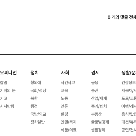
0 개의 댓글 전
오피니언
정치
사회
경제
생활/문
칼럼
청와대
사건사고
금융
건강정보
기자의 눈
국회/정당
교육
증권
자동차/
기고
북한
노동
산업/재계
도로/교
시사만평
행정
언론
중기/벤처
여행/레
국방/외교
환경
부동산
음식/맛
정치일반
인권/복지
글로벌경제
패션/뷰
식품/의료
생활경제
공연/전