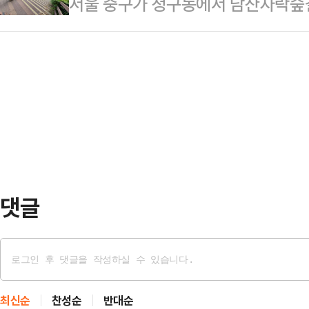
서울 중구가 청구동에서 남산자락숲
는 지역 내 골목상권 소상공인을 지원
으로 구성된다. 향후 어린이 대상 
들의 오랜 숙원 사업인 엘리베이터가 
레드로드 방문객에게 널리 알리기 위
로그램, 자전…
서 보행약자들의 이동권이 크게 개선
구 11대 상권 선포식과 상권별 먹거
감소할 것으로 기대된다.구에 따르면 
램으로 꾸민다.마포구 11대 상권 
의시설 설치 사업'에 청구동마을마당
30분 레드로…
이에 구는 내년 서울시에서 총 40억
보되면 2026년 착공, 2027년 
다.청구동마을마당에서 …
댓글
최신순
찬성순
반대순