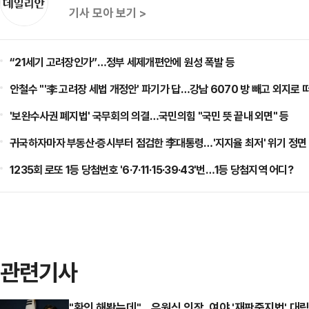
기사 모아 보기 >
“21세기 고려장인가”…정부 세제개편안에 원성 폭발 등
안철수 "'李 고려장 세법 개정안' 파기가 답…강남 6070 방 빼고 외지로 
'보완수사권 폐지법' 국무회의 의결…국민의힘 "국민 뜻 끝내 외면" 등
귀국하자마자 부동산·증시부터 점검한 李대통령…'지지율 최저' 위기 정면 
1235회 로또 1등 당첨번호 '6·7·11·15·39·43'번…1등 당첨지역 어디?
관련기사
"확인 해봤는데"…우원식 의장, 여야 '재판중지법' 대립