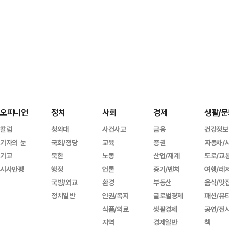
오피니언
정치
사회
경제
생활/문
칼럼
청와대
사건사고
금융
건강정보
기자의 눈
국회/정당
교육
증권
자동차/
기고
북한
노동
산업/재계
도로/교
시사만평
행정
언론
중기/벤처
여행/레
국방/외교
환경
부동산
음식/맛
정치일반
인권/복지
글로벌경제
패션/뷰
식품/의료
생활경제
공연/전
지역
경제일반
책