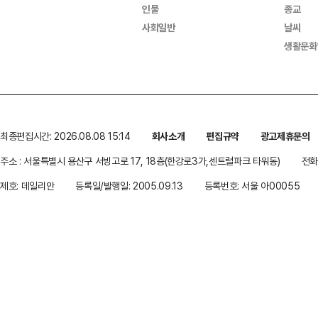
인물
종교
사회일반
날씨
생활문화
최종편집시간: 2026.08.08 15:14
회사소개
편집규약
광고제휴문의
주소 : 서울특별시 용산구 서빙고로 17, 18층(한강로3가,센트럴파크 타워동)
전화 
제호: 데일리안
등록일/발행일: 2005.09.13
등록번호: 서울 아00055