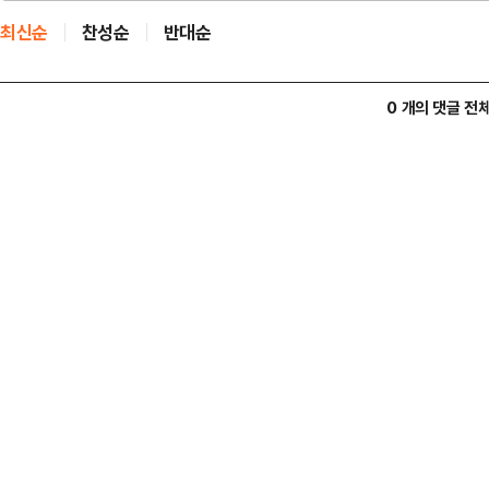
최신순
찬성순
반대순
0 개의 댓글 전