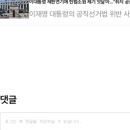
다. 하지만 당내 갈등 속 대여 투쟁은
이대통령 재판연기에 헌법소원 제기 잇달아..."취지 공감
예정이다. 국민의힘은 윤석열 정부 
이재명 대통령의 공직선거법 위반 사
에선 정부·여당에 대한 견제 능력의
에서 배제됐다.결론적으로 이번 특검 
통령의 불소추특권을 규정한 헌법 8
있다.국민의힘은 11일 서울 서초구 
를 사지 않…
과 관련해 헌법소원이 잇달아 제기됐
위한 의원총회'를 열고 이 대통령의
만 실제 인용 가능성은 작게 보는 것
사법부를 향해 질타를 가했다. 이 
재)에 따르면 지난 9일~10일 사이 
원내대표 …
과는 직접적인 관련이 없는 일반인들
의 이 대통령 재판 기일 추후지정(
내용을 담고 있다.헌재…
댓글