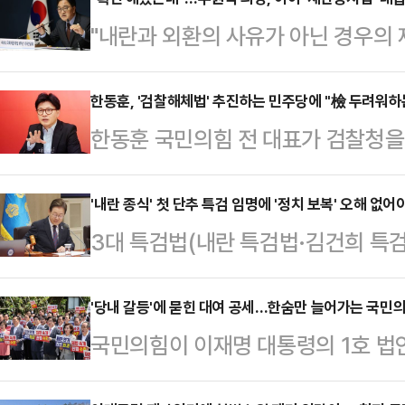
"내란과 외환의 사유가 아닌 경우의
다는) 것이 국회 입법조사처와 헌법
을 둘러싼 총 5건의 재판에 대해 더
한동훈, '검찰해체법' 추진하는 민주당에 "檢 두려워
한동훈 국민의힘 전 대표가 검찰청
하는 '형사소송법 개정안' 추진 의지
수사위원회를 새로 만드는 이른바 '
우원식 국회의장이 관련 논란에 대해 
들을 향해 "할 일을 제대로 하는 검
'내란 종식' 첫 단추 특검 임명에 '정치 보복' 오해 없어
회 사랑재에서 열린 취임 1주년 기
3대 특검법(내란 특검법·김건희 특검
라고 지적했다.한동훈 전 대표는 11
법 개정안을 놓고 의견이 첨예한데 대
법안'으로 심의·의결됐다. 새 정부가
상 이 나라에서 없었으면 한다'는 정
각 법안에 대해 찬성…
제로 본 셈이다. 이에따라 국민적 
'당내 갈등'에 묻힌 대여 공세…한숨만 늘어가는 국민
서 없었으면 좋겠다는 게 선량한 국
국민의힘이 이재명 대통령의 1호 법안
누가 될 것이냐로 향하고 있다.세 
한 전 대표는 "민주당 의원들이 오늘
이 대통령 재판 일정을 줄줄이 연기
로부터 각각 1명씩 후보자 추천을 받
꺼번에 발의했다"며…