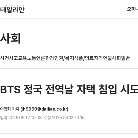
오피
사회
사건사고
교육
노동
언론
환경
인권/복지
식품/의료
지역
인물
사회일반
BTS 정국 전역날 자택 침입 시
이정희 기자 (jh9999@dailian.co.kr)
입력 2025.06.12 10:08 수정 2025.06.12 10:15