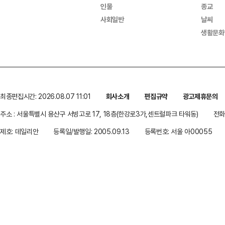
인물
종교
사회일반
날씨
생활문화
최종편집시간: 2026.08.07 11:01
회사소개
편집규약
광고제휴문의
주소 : 서울특별시 용산구 서빙고로 17, 18층(한강로3가,센트럴파크 타워동)
전화 
제호: 데일리안
등록일/발행일: 2005.09.13
등록번호: 서울 아00055