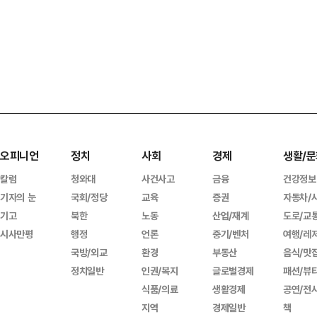
오피니언
정치
사회
경제
생활/문
칼럼
청와대
사건사고
금융
건강정보
기자의 눈
국회/정당
교육
증권
자동차/
기고
북한
노동
산업/재계
도로/교
시사만평
행정
언론
중기/벤처
여행/레
국방/외교
환경
부동산
음식/맛
정치일반
인권/복지
글로벌경제
패션/뷰
식품/의료
생활경제
공연/전
지역
경제일반
책