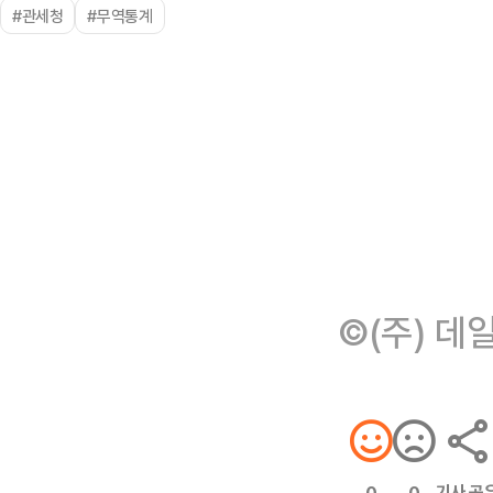
#관세청
#무역통계
©(주) 데
기사 공