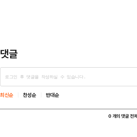
의 이 대통령 재판 기일 추후지정(
고 있는 모습이다.12일 업계에 따르
내용을 담고 있다.헌재…
난해 4분기 8.1%에서 올 1분기 7
2.6%포인트에서 1.7%포인트로 
SMI…
댓글
최신순
찬성순
반대순
0 개의 댓글 전