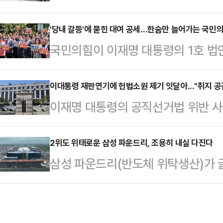
다는) 것이 국회 입법조사처와 헌법
상 이 나라에서 없었으면 한다'는 정
을 둘러싼 총 5건의 재판에 대해 더
'당내 갈등'에 묻힌 대여 공세…한숨만 늘어가는 국민
서 없었으면 좋겠다는 게 선량한 국
국민의힘이 이재명 대통령의 1호 법안
하는 '형사소송법 개정안' 추진 의지
한 전 대표는 "민주당 의원들이 오늘
이 대통령 재판 일정을 줄줄이 연기
우원식 국회의장이 관련 논란에 대해 
꺼번에 발의했다"며…
다. 하지만 당내 갈등 속 대여 투쟁은
이대통령 재판연기에 헌법소원 제기 잇달아..."취지 공감
회 사랑재에서 열린 취임 1주년 기
이재명 대통령의 공직선거법 위반 사
에선 정부·여당에 대한 견제 능력의
법 개정안을 놓고 의견이 첨예한데 대
통령의 불소추특권을 규정한 헌법 8
있다.국민의힘은 11일 서울 서초구 
각 법안에 대해 찬성…
과 관련해 헌법소원이 잇달아 제기됐
2위도 위태로운 삼성 파운드리, 조용히 내실 다진다
위한 의원총회'를 열고 이 대통령의
삼성 파운드리(반도체 위탁생산)가
만 실제 인용 가능성은 작게 보는 것
사법부를 향해 질타를 가했다. 이 
TSMC에 이은 2위 자리마저 위협받
재)에 따르면 지난 9일~10일 사이 
원내대표 …
제 외에, 3위이던 중국 SMIC가 
과는 직접적인 관련이 없는 일반인들
라오면서다. 다만 그럼에도 삼성 파