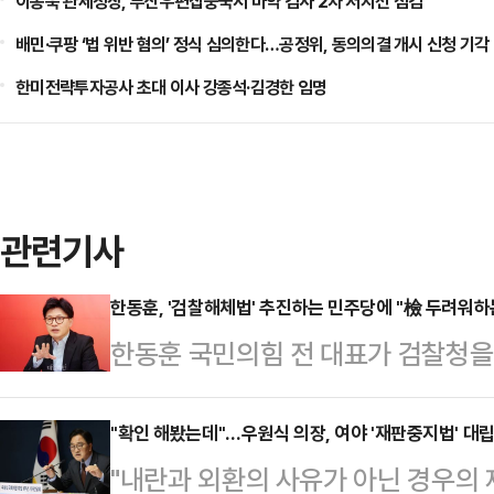
이종욱 관세청장, 부산우편집중국서 마약 검사 2차 저지선 점검
배민·쿠팡 ‘법 위반 혐의’ 정식 심의한다…공정위, 동의의결 개시 신청 기각
한미전략투자공사 초대 이사 강종석·김경한 임명
관련기사
한동훈, '검찰해체법' 추진하는 민주당에 "檢 두려워
한동훈 국민의힘 전 대표가 검찰청
수사위원회를 새로 만드는 이른바 '
들을 향해 "할 일을 제대로 하는 검
"확인 해봤는데"…우원식 의장, 여야 '재판중지법' 대립
"내란과 외환의 사유가 아닌 경우의
라고 지적했다.한동훈 전 대표는 11