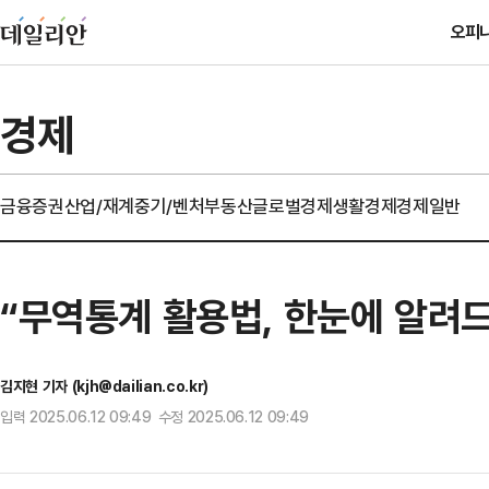
오피
경제
금융
증권
산업/재계
중기/벤처
부동산
글로벌경제
생활경제
경제일반
“무역통계 활용법, 한눈에 알려
김지현 기자 (kjh@dailian.co.kr)
입력 2025.06.12 09:49 수정 2025.06.12 09:49