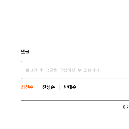
댓글
최신순
찬성순
반대순
0 