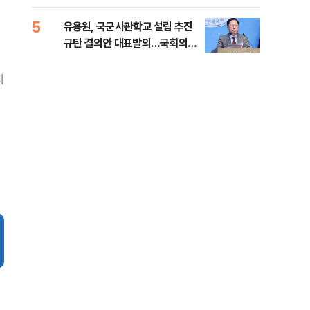
5
10
유용원, 국군사관학교 설립 추진
[단
규탄 결의안 대표발의…국회의원
1%
36명 동참
지