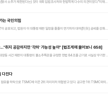
(형사 소추가 제한된다는) 것이 국회 입법조사처와 헌법학계 다수의 의견이었다."이재명
 대통령 임기 중 재판을 중지하는 '형사소송법 개정안' 추진 의지를 다지며 여야 대립이 
같이 말했다.우원식 의장은 11일 국회 사랑재에서 열린 취임 1주년 기자간담회에서 '여
 대한 의장의 입장'을 묻는 질문에 "의장이 각 법안에 대해 찬성…
어가는 국민의힘
'이 공포되고, 법원이 이 대통령 재판 일정을 줄줄이 연기하자 대여(對與) 공세를 강화하
과를 내기가 어려운 만큼, 당 안팎에선 정부·여당에 대한 견제 능력의 상실에 우려를 표하는
 서울고등법원 앞에서 '헌법 파괴 저지를 위한 의원총회'를 열고 이 대통령의 공직선거법
했다. 이 자리에는 김용태 비상대책위원장과 권성동 원내대표 …
."취지 공감하지만 '각하' 가능성 높아" [법조계에 물어보니 658]
대장동 사건 재판이 대통령의 불소추특권을 규정한 헌법 84조를 근거로 사실상 무기한 
 타당한 취지의 헌법소원이지만 실제 인용 가능성은 작게 보는 것이 법조계 중론이다.11
 4건의 헌법소원이 제기됐다. 모두 재판과는 직접적인 관련이 없는 일반인들이 제기한 것
지정(추정)으로 평등권이 침해됐다'라는 취지의 내용을 담고 있다.헌재…
실 다진다
점유율 하락으로 TSMC에 이은 2위 자리마저 위협받고 있다. 공고한 1위 TSMC와의
고 점유율과 매출액으로 치고 올라오면서다. 다만 그럼에도 삼성 파운드리는 조용히 내실 
 삼성 파운드리의 글로벌 점유율은 지난해 4분기 8.1%에서 올 1분기 7.7%로 하락해 
포인트로 줄었다. 삼성 점유율은 하락했으나 역으로 SMI…