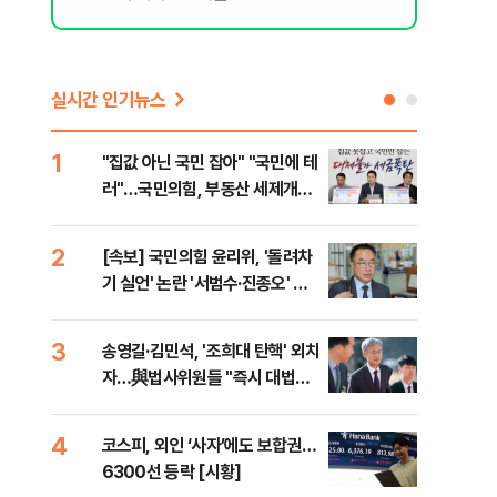
실시간 인기뉴스
1
6
"집값 아닌 국민 잡아" "국민에 테
靑,
러"…국민의힘, 부동산 세제개편
점식
안 맹폭
고'"
2
7
[속보] 국민의힘 윤리위, '돌려차
與김
기 실언' 논란 '서범수·진종오' 징
발언
계절차 개시
3
8
송영길·김민석, '조희대 탄핵' 외치
[단
자…與법사위원들 "즉시 대법관
희룡
제청하라"
증거
4
9
코스피, 외인 ‘사자’에도 보합권…
국힘
6300선 등락 [시황]
수·