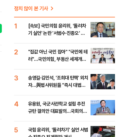
정치 많이 본 기사
1
[속보] 국민의힘 윤리위, '돌려차
기 실언' 논란 '서범수·진종오' 징
계절차 개시
2
"집값 아닌 국민 잡아" "국민에 테
러"…국민의힘, 부동산 세제개편
안 맹폭
3
송영길·김민석, '조희대 탄핵' 외치
자…與법사위원들 "즉시 대법관
제청하라"
4
유용원, 국군사관학교 설립 추진
규탄 결의안 대표발의…국회의원
을
36명 동참
5
국힘 윤리위, '돌려차기' 실언 서범