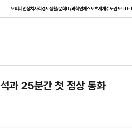
오피니언
정치
사회
경제
생활/문화
IT/과학
연예
스포츠
세계
수도권
포토
D-
주석과 25분간 첫 정상 통화