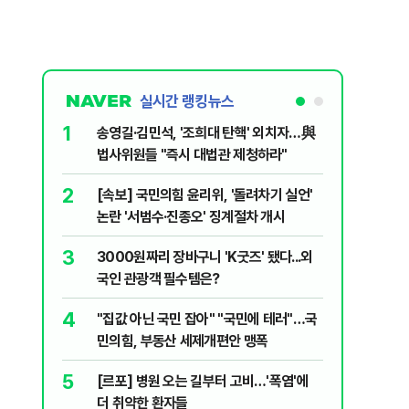
실시간 랭킹뉴스
1
6
송영길·김민석, '조희대 탄핵' 외치자…與
홈플러스,
법사위원들 "즉시 대법관 제청하라"
개 점포 
2
7
[속보] 국민의힘 윤리위, '돌려차기 실언'
[코인뉴스
논란 '서범수·진종오' 징계절차 개시
다…큰 변
3
8
3000원짜리 장바구니 'K굿즈' 됐다...외
민주당, 
국인 관광객 필수템은?
안부터 
4
9
"집값 아닌 국민 잡아" "국민에 테러"…국
버핏 "美 
민의힘, 부동산 세제개편안 맹폭
신호에 
5
10
[르포] 병원 오는 길부터 고비…'폭염'에
[단독] 
더 취약한 환자들
로…3.70