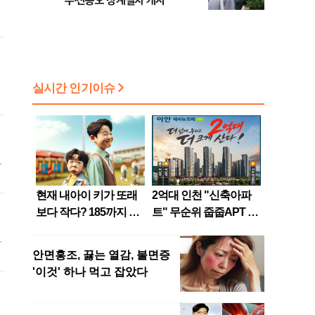
수·진종오 징계절차 개시
격
야
연
일
으
다
3