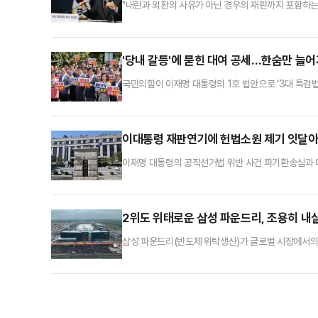
"내란과 외환의 사유가 아닌 경우의 재판까지 포함하는
대통령을 둘러싼 총 5건의 재판에 대해 더불어민주당이
화하는 가운데, 우원식 국회의장이 관련 논란에 대해 이
가 형소법과 공직선거법 개정안을 놓고 의견이 첨예한데
'당내 갈등'에 묻힌 대여 공세…한숨만 늘
국민의힘이 이재명 대통령의 1호 법안으로 '3대 특검법
는 모양새다. 하지만 당내 갈등 속 대여 투쟁은 큰 효
목소리가 높아지고 있다.국민의힘은 11일 서울 서초구
위반 사건 파기환송을 결정한 사법부를 향해 질타를 가
이대통령 재판연기에 헌법소원 제기 잇달아..
이재명 대통령의 공직선거법 위반 사건 파기환송심과 
기한 것과 관련해 헌법소원이 잇달아 제기됐다. 충분히
헌법재판소(헌재)에 따르면 지난 9일~10일 사이 총
로 '서울고등법원 재판부의 이 대통령 재판 기일 추후
2위도 위태로운 삼성 파운드리, 조용히 내
삼성 파운드리(반도체 위탁생산)가 글로벌 시장에서의 
격차 문제 외에, 3위이던 중국 SMIC가 상승세를 타
지기 전략을 펼치고 있는 모습이다.12일 업계에 따르면,
위 중국 SMIC와의 격차는 2.6%포인트에서 1.7%