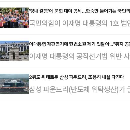
다는) 것이 국회 입법조사처와 헌법
상 이 나라에서 없었으면 한다'는 정
을 둘러싼 총 5건의 재판에 대해 더
'당내 갈등'에 묻힌 대여 공세…한숨만 늘어가는 국민
서 없었으면 좋겠다는 게 선량한 국
국민의힘이 이재명 대통령의 1호 법안
하는 '형사소송법 개정안' 추진 의지
한 전 대표는 "민주당 의원들이 오늘
이 대통령 재판 일정을 줄줄이 연기
우원식 국회의장이 관련 논란에 대해 
꺼번에 발의했다"며…
다. 하지만 당내 갈등 속 대여 투쟁은
이대통령 재판연기에 헌법소원 제기 잇달아..."취지 공감
회 사랑재에서 열린 취임 1주년 기
이재명 대통령의 공직선거법 위반 사
에선 정부·여당에 대한 견제 능력의
법 개정안을 놓고 의견이 첨예한데 대
통령의 불소추특권을 규정한 헌법 8
있다.국민의힘은 11일 서울 서초구 
각 법안에 대해 찬성…
과 관련해 헌법소원이 잇달아 제기됐
2위도 위태로운 삼성 파운드리, 조용히 내실 다진다
위한 의원총회'를 열고 이 대통령의
삼성 파운드리(반도체 위탁생산)가
만 실제 인용 가능성은 작게 보는 것
사법부를 향해 질타를 가했다. 이 
TSMC에 이은 2위 자리마저 위협받
재)에 따르면 지난 9일~10일 사이 
원내대표 …
제 외에, 3위이던 중국 SMIC가 
과는 직접적인 관련이 없는 일반인들
라오면서다. 다만 그럼에도 삼성 파
의 이 대통령 재판 기일 추후지정(