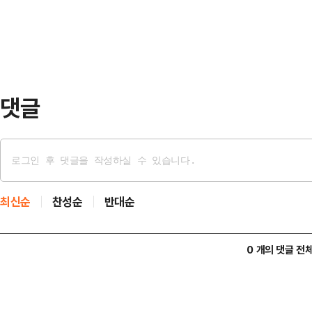
고 있는 모습이다.12일 업계에 따르
내용을 담고 있다.헌재…
난해 4분기 8.1%에서 올 1분기 7
2.6%포인트에서 1.7%포인트로 
SMI…
댓글
최신순
찬성순
반대순
0 개의 댓글 전