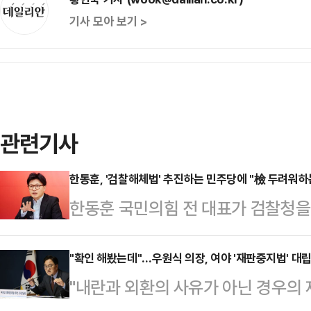
기사 모아 보기 >
관련기사
한동훈, '검찰해체법' 추진하는 민주당에 "檢 두려워
한동훈 국민의힘 전 대표가 검찰청
수사위원회를 새로 만드는 이른바 '
들을 향해 "할 일을 제대로 하는 검
"확인 해봤는데"…우원식 의장, 여야 '재판중지법' 대립
"내란과 외환의 사유가 아닌 경우의
라고 지적했다.한동훈 전 대표는 11