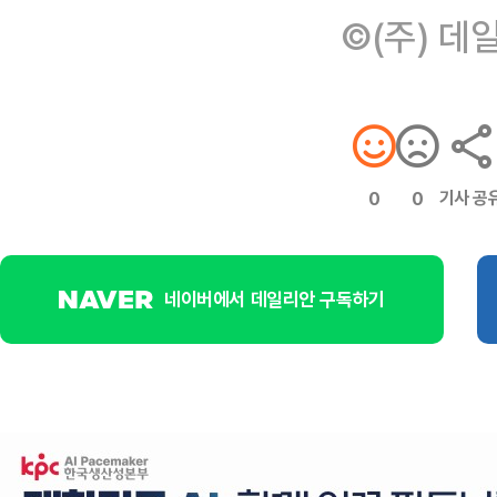
©(주) 데
기사 공
0
0
네이버에서 데일리안 구독하기