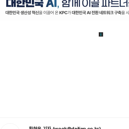
황현욱 기자 (wook@dailian.co.kr)