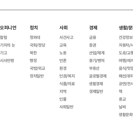
오피니언
정치
사회
경제
생활/문
칼럼
청와대
사건사고
금융
건강정보
기자의 눈
국회/정당
교육
증권
자동차/
기고
북한
노동
산업/재계
도로/교
시사만평
행정
언론
중기/벤처
여행/레
국방/외교
환경
부동산
음식/맛
정치일반
인권/복지
글로벌경제
패션/뷰
식품/의료
생활경제
공연/전
지역
경제일반
책
인물
종교
사회일반
날씨
생활문화